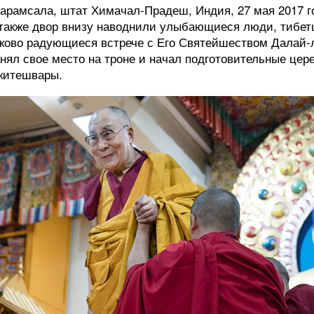
харамсала, штат Химачал-Прадеш, Индия, 27 мая 2017 го
а также двор внизу наводнили улыбающиеся люди, тибе
ково радующиеся встрече с Его Святейшеством Далай-
нял свое место на троне и начал подготовительные цер
китешвары.