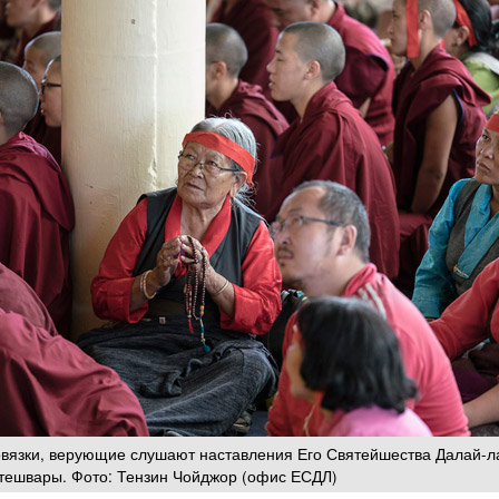
овязки, верующие слушают наставления Его Святейшества Далай-л
тешвары. Фото: Тензин Чойджор (офис ЕСДЛ)