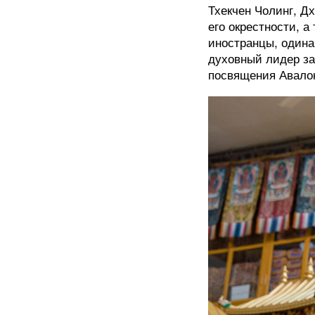
Тхекчен Чолинг, Д
его окрестности, 
иностранцы, одина
духовный лидер за
посвящения Авало