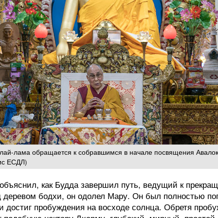
алай-лама обращается к собравшимся в начале посвящения Авало
ис ЕСДЛ)
объяснил, как Будда завершил путь, ведущий к прекра
д деревом бодхи, он одолел Мару. Он был полностью по
 достиг пробуждения на восходе солнца. Обретя пробу
г подобную нектару Дхарму, глубокий, мирный, простой