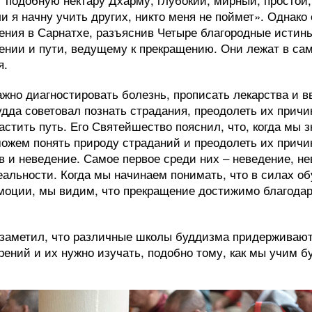
ли я начну учить других, никто меня не поймет». Однако
ения в Сарнатхе, разъяснив Четыре благородные истины
ении и пути, ведущему к прекращению. Они лежат в са
я.
важно диагностировать болезнь, прописать лекарства и 
удда советовал познать страдания, преодолеть их причи
стить путь. Его Святейшество пояснил, что, когда мы з
ожем понять природу страданий и преодолеть их причин
ев и неведение. Самое первое среди них – неведение, н
еальности. Когда мы начинаем понимать, что в силах о
моции, мы видим, что прекращение достижимо благода
 заметил, что различные школы буддизма придерживаю
ений и их нужно изучать, подобно тому, как мы учим б