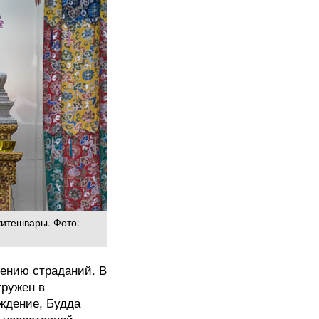
китешвары. Фото:
щению страданий. В
гружен в
ждение, Будда
, несоставной