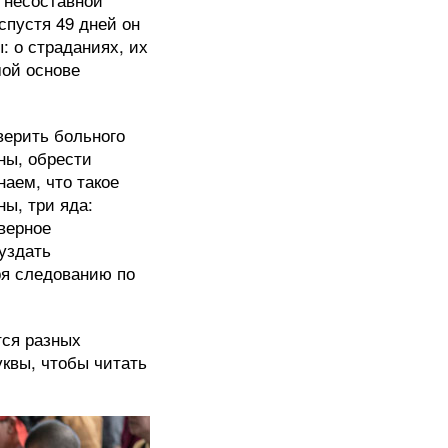
 спустя 49 дней он
: о страданиях, их
мой основе
вверить больного
ны, обрести
наем, что такое
ы, три яда:
еверное
буздать
ря следованию по
тся разных
уквы, чтобы читать