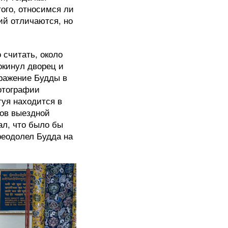
ого, относимся ли
ий отличаются, но
 считать, около
окинул дворец и
бражение Будды в
отографии
туя находится в
тов выездной
ал, что было бы
реодолел Будда на