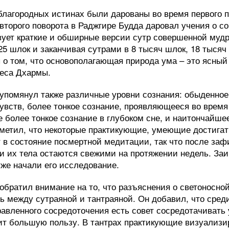
благородных истинах были дарованы во время первого п
второго поворота в Раджгире Будда даровал учения о с
ует краткие и обширные версии сутр совершенной мудр
25 шлок и заканчивая сутрами в 8 тысяч шлок, 18 тысяч 
о том, что основополагающая природа ума – это ясный 
леса Дхармы.
упомянул также различные уровни сознания: обыденное
чувств, более тонкое сознание, проявляющееся во время
 более тонкое сознание в глубоком сне, и наитончайше
аметил, что некоторые практикующие, умеющие достигат
т в состояние посмертной медитации, так что после за
и их тела остаются свежими на протяжении недель. За
же начали его исследование.
обратил внимание на то, что разъяснения о светоносно
ь между сутраяной и тантраяной. Он добавил, что сред
авленного сосредоточения есть совет сосредотачивать 
ит большую пользу. В тантрах практикующие визуализи