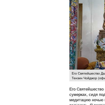
Его Святейшество Д
Тензин Чойджор (оф
Его Святейшество 
сумерках, сидя по
медитацию ночью и
подумал: «Я пости