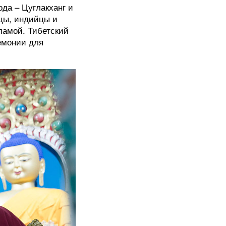
да – Цуглакханг и
тцы, индийцы и
ламой. Тибетский
емонии для