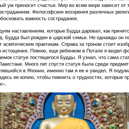
й ум приносит счастье. Мир во всем мире зависит от т
 состраданием. Философские воззрения различных религ
обосновать важность сострадания.
дуем наставлениям, которые Будда даровал, как принято
ад. Будда был рожден в царской семье. Но однажды он п
т аскетическим практикам. Справа за троном стоит изо
о истощения. Помню, еще ребенком в Потале я видел ф
нимок статуи постящегося Будды. Я узнал, что сама ста
 Пакистане. Много лет спустя статуя была среди предме
лявшейся в Японии, именно там я ее и увидел. Я подум
здесь ее копию, чтобы помнить о трудностях, которые п
ю».