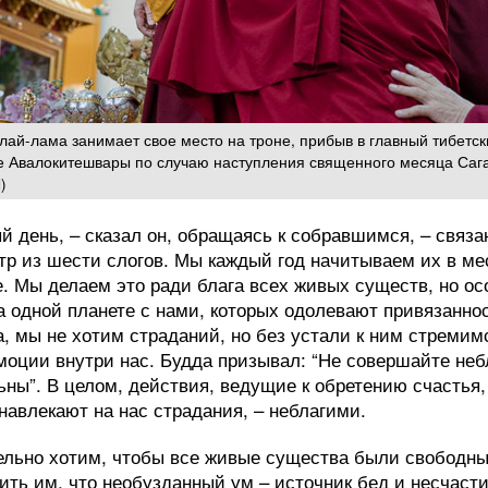
лай-лама занимает свое место на троне, прибыв в главный тибетск
 Авалокитешвары по случаю наступления священного месяца Сага
)
й день, – сказал он, обращаясь к собравшимся, – связа
р из шести слогов. Мы каждый год начитываем их в мес
. Мы делаем это ради блага всех живых существ, но ос
 одной планете с нами, которых одолевают привязанност
, мы не хотим страданий, но без устали к ним стремим
оции внутри нас. Будда призывал: “Не совершайте небл
ьны”. В целом, действия, ведущие к обретению счастья
 навлекают на нас страдания, – неблагими.
льно хотим, чтобы все живые существа были свободны
ть им, что необузданный ум – источник бед и несчастий