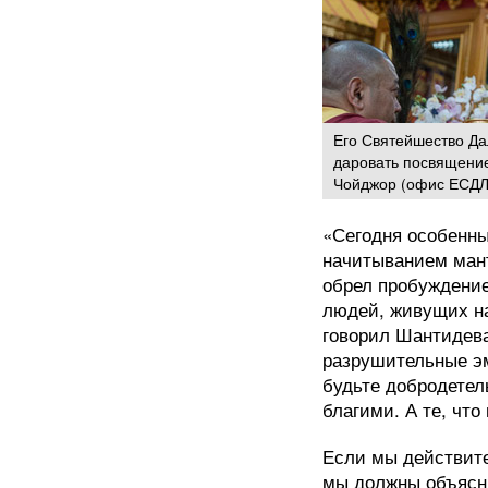
Его Святейшество Да
даровать посвящение
Чойджор (офис ЕСДЛ
«Сегодня особенны
начитыванием мант
обрел пробуждение
людей, живущих на
говорил Шантидева
разрушительные эм
будьте добродетел
благими. А те, что
Если мы действите
мы должны объясни