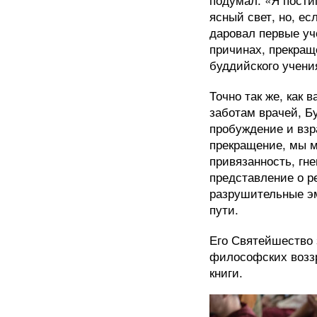
ясный свет, но, ес
даровал первые уч
причинах, прекращ
буддийского учени
Точно так же, как 
заботам врачей, Б
пробуждение и взра
прекращение, мы м
привязанность, гн
представление о р
разрушительные э
пути.
Его Святейшество
философских воззр
книги.