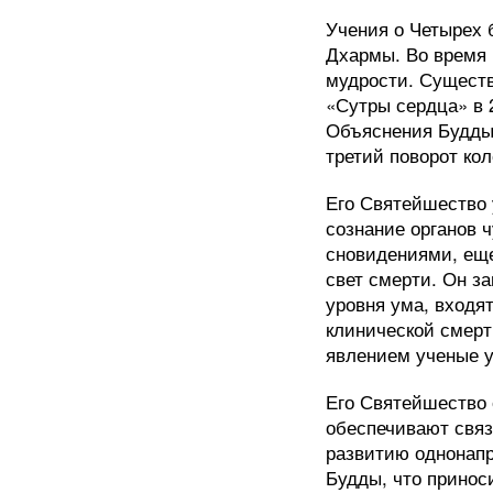
Учения о Четырех 
Дхармы. Во время 
мудрости. Существ
«Сутры сердца» в 
Объяснения Будды 
третий поворот ко
Его Святейшество 
сознание органов 
сновидениями, еще
свет смерти. Он з
уровня ума, входя
клинической смерт
явлением ученые у
Его Святейшество 
обеспечивают связ
развитию однонапр
Будды, что принос