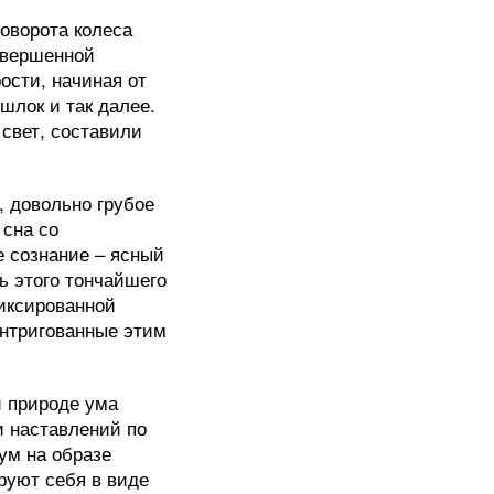
оворота колеса
овершенной
ости, начиная от
шлок и так далее.
свет, составили
, довольно грубое
 сна со
е сознание – ясный
ь этого тончайшего
фиксированной
интригованные этим
й природе ума
и наставлений по
ум на образе
руют себя в виде