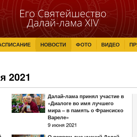
АСПИСАНИЕ
НОВОСТИ
ФОТО
ВИДЕО
ПР
я 2021
Далай-лама принял участие в
«Диалоге во имя лучшего
мира – в память о Франсиско
Вареле»
9 июня 2021
й-
О первом дне учений Далай-