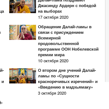
Джасинду Ардерн с победой
ца
на выборах
17 октября 2020
Обращение Далай-ламы в
я
связи с присуждением
Всемирной
продовольственной
программе ООН Нобелевской
премии мира
10 октября 2020
й-
О втором дне учений Далай-
ламы по «Сущности
 и
красноречивых изречений» и
«Введению в мадхьямаку»
3 октября 2020
й-