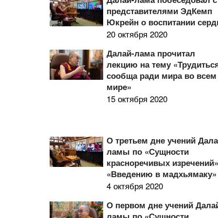
представителями ЭдКемп
Юкрейн о воспитании серд
20 октября 2020
Далай-лама прочитал
лекцию на тему «Трудитьс
сообща ради мира во всем
мире»
15 октября 2020
О третьем дне учений Дала
ламы по «Сущности
красноречивых изречений»
«Введению в мадхьямаку»
4 октября 2020
О первом дне учений Дала
ламы по «Сущности