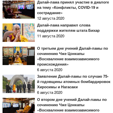
Далай-лама принял участие в диалоге
на тему «Конфликты, COVID-19 и
сострадание»
12 августа 2020
Далай-лама направил слова
поддержки жителям штата Бихар
11 августа 2020
О третьем дне учений Далай-ламы по
сочинению Чже Цонкапы
«Восхваление взаимозависимого
происхождения»
6 августа 2020
Заявление Далай-ламы по случаю 75-
й годовщины атомных бомбардировок
Хиросимы и Нагасаки
6 августа 2020
О втором дне учений Далай-ламы по
сочинению Чже Цонкапы
«Восхваление взаимозависимого