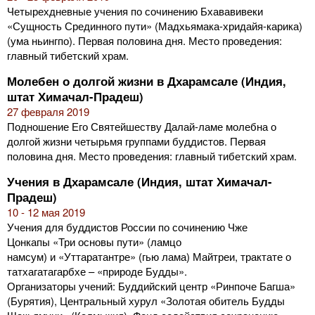
Четырехдневные учения по сочинению Бхававивеки
«Сущность Срединного пути» (Мадхьямака-хридайя-карика)
(ума ньингпо). Первая половина дня. Место проведения:
главный тибетский храм.
Молебен о долгой жизни в Дхарамсале (Индия,
штат Химачал-Прадеш)
27 февраля 2019
Подношение Его Святейшеству Далай-ламе молебна о
долгой жизни четырьмя группами буддистов. Первая
половина дня. Место проведения: главный тибетский храм.
Учения в Дхарамсале (Индия, штат Химачал-
Прадеш)
10 - 12 мая 2019
Учения для буддистов России по сочинению Чже
Цонкапы «Три основы пути» (ламцо
намсум) и «Уттаратантре» (гью лама) Майтреи, трактате о
татхагатагарбхе – «природе Будды».
Организаторы учений: Буддийский центр «Ринпоче Багша»
(Бурятия), Центральный хурул «Золотая обитель Будды