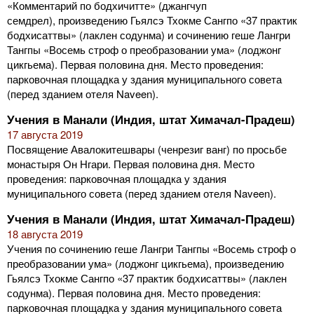
«Комментарий по бодхичитте» (джангчуп
семдрел), произведению Гьялсэ Тхокме Сангпо «37 практик
бодхисаттвы» (лаклен содунма) и сочинению геше Лангри
Тангпы «Восемь строф о преобразовании ума» (лоджонг
цикгьема). Первая половина дня. Место проведения:
парковочная площадка у здания муниципального совета
(перед зданием отеля Naveen).
Учения в Манали (Индия, штат Химачал-Прадеш)
17 августа 2019
Посвящение Авалокитешвары (ченрезиг ванг) по просьбе
монастыря Он Нгари. Первая половина дня. Место
проведения: парковочная площадка у здания
муниципального совета (перед зданием отеля Naveen).
Учения в Манали (Индия, штат Химачал-Прадеш)
18 августа 2019
Учения по сочинению геше Лангри Тангпы «Восемь строф о
преобразовании ума» (лоджонг цикгьема), произведению
Гьялсэ Тхокме Сангпо «37 практик бодхисаттвы» (лаклен
содунма). Первая половина дня. Место проведения:
парковочная площадка у здания муниципального совета