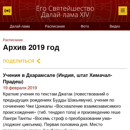
Далай-лама
Расписание
Фото
Видео
Расписание
Архив 2019 год
ПОДЕЛИТЬСЯ
Учения в Дхарамсале (Индия, штат Химачал-
Прадеш)
19 февраля 2019
Краткие учения по текстам Джатак (повествований о
предыдущих рождениях Будды Шакьямуни), учения по
сочинению Чже Цонкапы «Восхваление взаимозависимого
происхождения» (тиб. тендрел топа) и произведению геше
Лангри Тангпы «Восемь строф о преобразовании ума»
(лоджонг цикгьема). Первая половина дня. Место