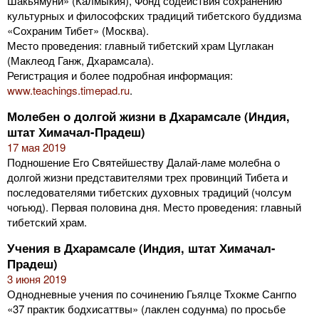
Шакьямуни» (Калмыкия), Фонд содействия сохранению
культурных и философских традиций тибетского буддизма
«Сохраним Тибет» (Москва).
Место проведения: главный тибетский храм Цуглакан
(Маклеод Ганж, Дхарамсала).
Регистрация и более подробная информация:
www.teachings.timepad.ru
.
Молебен о долгой жизни в Дхарамсале (Индия,
штат Химачал-Прадеш)
17 мая 2019
Подношение Его Святейшеству Далай-ламе молебна о
долгой жизни представителями трех провинций Тибета и
последователями тибетских духовных традиций (чолсум
чогьюд). Первая половина дня. Место проведения: главный
тибетский храм.
Учения в Дхарамсале (Индия, штат Химачал-
Прадеш)
3 июня 2019
Однодневные учения по сочинению Гьялце Тхокме Сангпо
«37 практик бодхисаттвы» (лаклен содунма) по просьбе