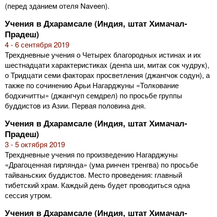
(перед зданием отеля Naveen).
Учения в Дхарамсале (Индия, штат Химачал-
Прадеш)
4 - 6 сентября 2019
Трехдневные учения о Четырех благородных истинах и их
шестнадцати характеристиках (денпа ши, митак сок чудрук),
о Тридцати семи факторах просветления (джангчок содун), а
также по сочинению Арьи Нагарджуны «Толкование
бодхичитты» (джангчуп семдрел) по просьбе группы
буддистов из Азии. Первая половина дня.
Учения в Дхарамсале (Индия, штат Химачал-
Прадеш)
3 - 5 октября 2019
Трехдневные учения по произведению Нагарджуны
«Драгоценная гирлянда» (ума ринчен тренгва) по просьбе
тайваньских буддистов. Место проведения: главный
тибетский храм. Каждый день будет проводиться одна
сессия утром.
Учения в Дхарамсале (Индия, штат Химачал-