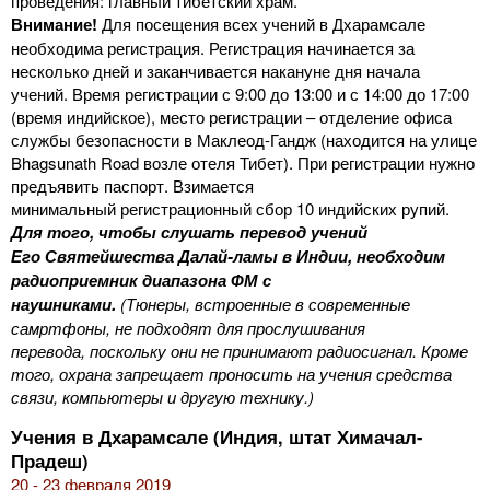
проведения: главный тибетский храм.
Внимание!
Для посещения всех учений в Дхарамсале
необходима регистрация. Регистрация начинается за
несколько дней и заканчивается накануне дня начала
учений. Время регистрации с 9:00 до 13:00 и с 14:00 до 17:00
(время индийское), место регистрации – отделение офиса
службы безопасности в Маклеод-Гандж (находится на улице
Bhagsunath Road возле отеля Тибет). При регистрации нужно
предъявить паспорт. Взимается
минимальный регистрационный сбор 10 индийских рупий.
Для того, чтобы слушать перевод учений
Его Святейшества Далай-ламы в Индии, необходим
радиоприемник диапазона ФМ с
наушниками.
(Тюнеры, встроенные в современные
самртфоны, не подходят для прослушивания
перевода, поскольку они не принимают радиосигнал. Кроме
того, охрана запрещает проносить на учения средства
связи, компьютеры и другую технику.)
Учения в Дхарамсале (Индия, штат Химачал-
Прадеш)
20 - 23 февраля 2019