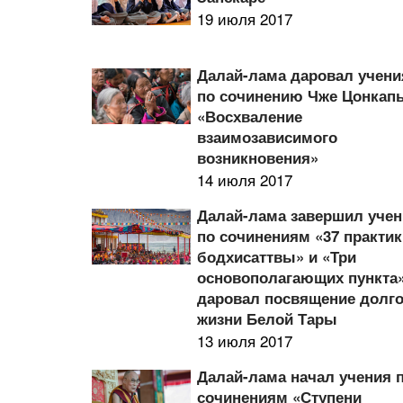
19 июля 2017
Далай-лама даровал учени
по сочинению Чже Цонкап
«Восхваление
взаимозависимого
возникновения»
14 июля 2017
Далай-лама завершил уче
по сочинениям «37 практик
бодхисаттвы» и «Три
основополагающих пункта»
даровал посвящение долг
жизни Белой Тары
13 июля 2017
Далай-лама начал учения 
сочинениям «Ступени