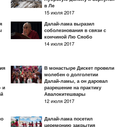
в Ле
15 июля 2017
я
Далай-лама выразил
ы
соболезнования в связи с
кончиной Лю Сяобо
14 июля 2017
ния
В монастыре Дискет провели
молебен о долголетии
Далай-ламы, а он даровал
 и
разрешение на практику
ой
Авалокитешвары
12 июля 2017
по
Далай-лама посетил
церемонию закрытия