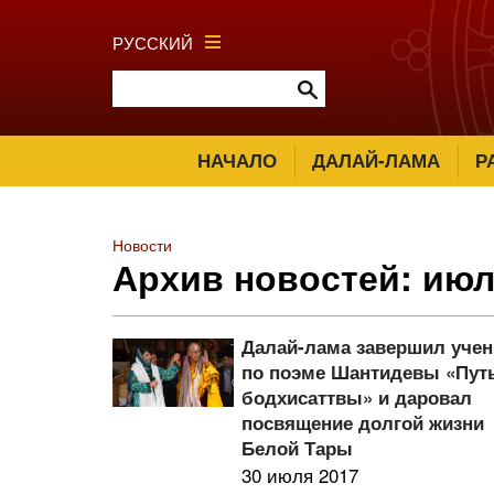
РУССКИЙ
НАЧАЛО
ДАЛАЙ-ЛАМА
Р
Новости
Архив новостей: июл
Далай-лама завершил уче
по поэме Шантидевы «Пут
бодхисаттвы» и даровал
посвящение долгой жизни
Белой Тары
30 июля 2017