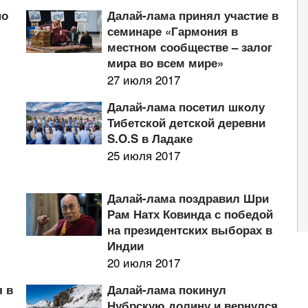
по
Далай-лама принял участие в
семинаре «Гармония в
местном сообществе – залог
мира во всем мире»
27 июля 2017
Далай-лама посетил школу
Тибетской детской деревни
S.O.S в Ладаке
25 июля 2017
Далай-лама поздравил Шри
Рам Натх Ковинда с победой
на президентских выборах в
Индии
20 июля 2017
я в
Далай-лама покинул
Нубрскую долину и вернулся