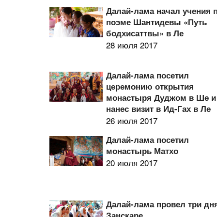
Далай-лама начал учения 
поэме Шантидевы «Путь
бодхисаттвы» в Ле
28 июля 2017
Далай-лама посетил
церемонию открытия
монастыря Дуджом в Ше и
нанес визит в Ид-Гах в Ле
26 июля 2017
Далай-лама посетил
монастырь Матхо
20 июля 2017
Далай-лама провел три дн
Занскаре