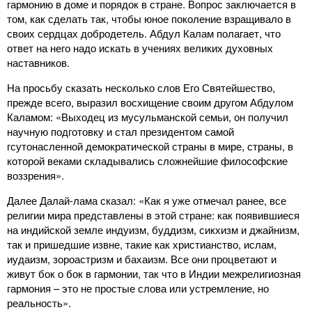
гармонию в доме и порядок в стране. Вопрос заключается в
том, как сделать так, чтобы юное поколение взращивало в
своих сердцах добродетель. Абдул Калам полагает, что
ответ на него надо искать в учениях великих духовных
наставников.
На просьбу сказать несколько слов Его Святейшество,
прежде всего, выразил восхищение своим другом Абдулом
Каламом: «Выходец из мусульманской семьи, он получил
научную подготовку и стал президентом самой
гсутонасленной демократической страны в мире, страны, в
которой веками складывались сложнейшие философские
воззрения».
Далее Далай-лама сказал: «Как я уже отмечал ранее, все
религии мира представлены в этой стране: как появившиеся
на индийской земле индуизм, буддизм, сикхизм и джайнизм,
так и пришедшие извне, такие как христианство, ислам,
иудаизм, зороастризм и бахаизм. Все они процветают и
живут бок о бок в гармонии, так что в Индии межрелигиозная
гармония – это не простые слова или устремление, но
реальность».