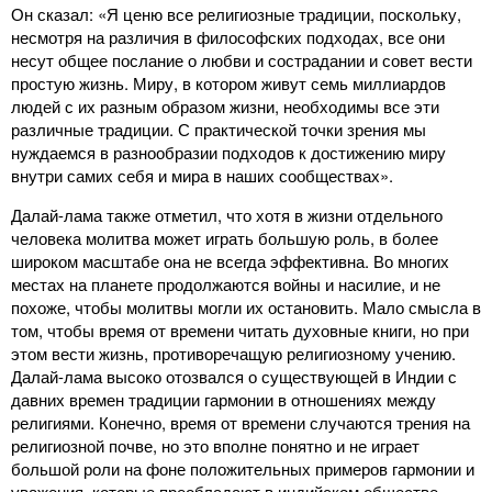
Он сказал: «Я ценю все религиозные традиции, поскольку,
несмотря на различия в философских подходах, все они
несут общее послание о любви и сострадании и совет вести
простую жизнь. Миру, в котором живут семь миллиардов
людей с их разным образом жизни, необходимы все эти
различные традиции. С практической точки зрения мы
нуждаемся в разнообразии подходов к достижению миру
внутри самих себя и мира в наших сообществах».
Далай-лама также отметил, что хотя в жизни отдельного
человека молитва может играть большую роль, в более
широком масштабе она не всегда эффективна. Во многих
местах на планете продолжаются войны и насилие, и не
похоже, чтобы молитвы могли их остановить. Мало смысла в
том, чтобы время от времени читать духовные книги, но при
этом вести жизнь, противоречащую религиозному учению.
Далай-лама высоко отозвался о существующей в Индии с
давних времен традиции гармонии в отношениях между
религиями. Конечно, время от времени случаются трения на
религиозной почве, но это вполне понятно и не играет
большой роли на фоне положительных примеров гармонии и
уважения, которые преобладают в индийском обществе.