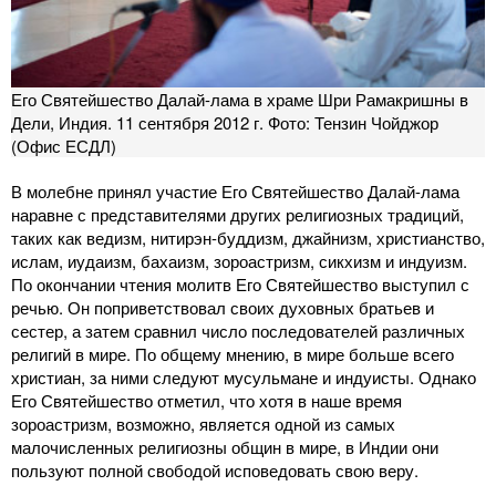
Его Святейшество Далай-лама в храме Шри Рамакришны в
Дели, Индия. 11 сентября 2012 г. Фото: Тензин Чойджор
(Офис ЕСДЛ)
В молебне принял участие Его Святейшество Далай-лама
наравне с представителями других религиозных традиций,
таких как ведизм, нитирэн-буддизм, джайнизм, христианство,
ислам, иудаизм, бахаизм, зороастризм, сикхизм и индуизм.
По окончании чтения молитв Его Святейшество выступил с
речью. Он поприветствовал своих духовных братьев и
сестер, а затем сравнил число последователей различных
религий в мире. По общему мнению, в мире больше всего
христиан, за ними следуют мусульмане и индуисты. Однако
Его Святейшество отметил, что хотя в наше время
зороастризм, возможно, является одной из самых
малочисленных религиозны общин в мире, в Индии они
пользуют полной свободой исповедовать свою веру.