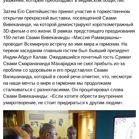
Затем Его Святейшество принял участие в торжественном
открытии прекрасной выставки, посвященной Свами
Вивекананде, на которой демонстрируют короткометражный
3D-фильм о его жизни. В рамках предстоящего празднования
150-летия Свами Вивекананды «Миссия Рамакришны»
проводит Всемирную встречу во имя мира и гармонии. На
первом заседании главным гостем был бывший президент
Индии Абдул Калам. Ожидавшийся почетный гость Сримат
Свами Смаранананда Махараджа не смог прибыть из-за
проблем со здоровьем и его представлял Свами
Вагишананда, который в своей речи отметил, что, несмотря
на наши мечты о мире и гармонии мы продолжаем
сталкиваться с разногласиями. Он процитировал слова
Свами Вивекананды: «Если хотите обрести внутреннее
умиротворение, не стоит придираться к другим людям».