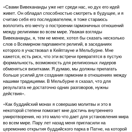
«Свами Вивекананды уже нет среди нас, но дух его идей
живет. Он обладал способностью смотреть в будущее, и я
считаю себя его последователем, я тоже стараюсь
воплотить его мечту о построении гармоничных отношений
между религиями во всем мире. Уважая взгляды
Вивекананды, я, тем не менее, хотел бы сказать несколько
слов о Всемирном парламенте религий, в заседаниях
которого я участвовал в Кейптауне и Мельбурне. Мне
кажется, есть риск, что эти встречи превратятся в пустую
формальность, возможность для религиозных лидеров
обменяться визитками. Я думаю, мы должны прилагать
больше усилий для создания гармонии в отношениях между
нашими традициями. В Мельбурне я сказал, что для
результата не достаточно одних разговоров, нужны
действия».
«Как буддийский монах я совершаю молитвы и это в
некоторой степени помогает мне достичь внутреннего
умиротворения, но это мало что дает для установления мира
во всем мире. Пару лет назад меня пригласили на
церемонию открытия буддийского парка в Патне, на которой