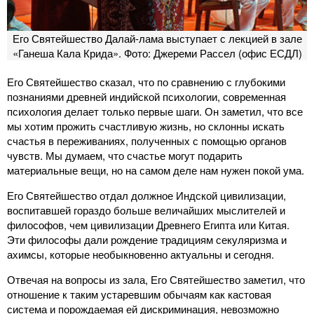
Его Святейшество Далай-лама выступает с лекцией в зале
«Ганеша Кала Крида». Фото: Джереми Рассел (офис ЕСДЛ)
Его Святейшество сказал, что по сравнению с глубокими
познаниями древней индийской психологии, современная
психология делает только первые шаги. Он заметил, что все
мы хотим прожить счастливую жизнь, но склонны искать
счастья в переживаниях, полученных с помощью органов
чувств. Мы думаем, что счастье могут подарить
материальные вещи, но на самом деле нам нужен покой ума.
Его Святейшество отдал должное Индской цивилизации,
воспитавшей гораздо больше величайших мыслителей и
философов, чем цивилизации Древнего Египта или Китая.
Эти философы дали рождение традициям секуляризма и
ахимсы, которые необыкновенно актуальны и сегодня.
Отвечая на вопросы из зала, Его Святейшество заметил, что
отношение к таким устаревшим обычаям как кастовая
система и порождаемая ей дискриминация, невозможно