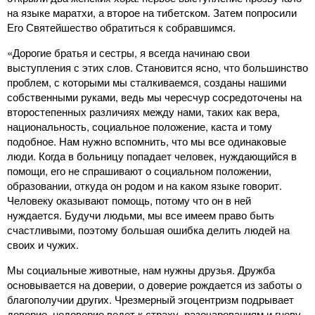
на языке маратхи, а второе на тибетском. Затем попросили
Его Святейшество обратиться к собравшимся.
«Дорогие братья и сестры, я всегда начинаю свои
выступления с этих слов. Становится ясно, что большинство
проблем, с которыми мы сталкиваемся, созданы нашими
собственными руками, ведь мы чересчур сосредоточены на
второстепенных различиях между нами, таких как вера,
национальность, социальное положение, каста и тому
подобное. Нам нужно вспомнить, что мы все одинаковые
люди. Когда в больницу попадает человек, нуждающийся в
помощи, его не спрашивают о социальном положении,
образовании, откуда он родом и на каком языке говорит.
Человеку оказывают помощь, потому что он в ней
нуждается. Будучи людьми, мы все имеем право быть
счастливыми, поэтому большая ошибка делить людей на
своих и чужих.
Мы социальные животные, нам нужны друзья. Дружба
основывается на доверии, о доверие рождается из заботы о
благополучии других. Чрезмерный эгоцентризм подрывает
доверие, недоверие ведет к страху, разочарованиям и гневу.