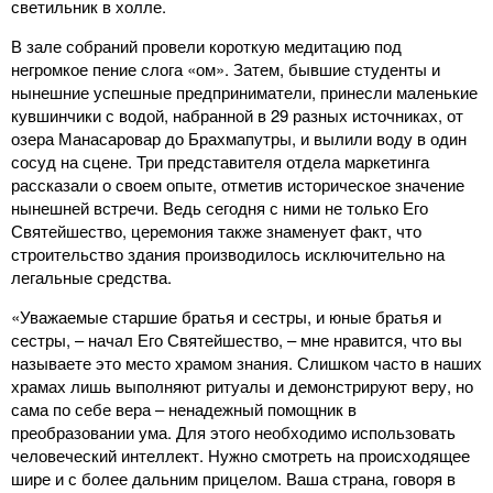
светильник в холле.
В зале собраний провели короткую медитацию под
негромкое пение слога «ом». Затем, бывшие студенты и
нынешние успешные предприниматели, принесли маленькие
кувшинчики с водой, набранной в 29 разных источниках, от
озера Манасаровар до Брахмапутры, и вылили воду в один
сосуд на сцене. Три представителя отдела маркетинга
рассказали о своем опыте, отметив историческое значение
нынешней встречи. Ведь сегодня с ними не только Его
Святейшество, церемония также знаменует факт, что
строительство здания производилось исключительно на
легальные средства.
«Уважаемые старшие братья и сестры, и юные братья и
сестры, – начал Его Святейшество, – мне нравится, что вы
называете это место храмом знания. Слишком часто в наших
храмах лишь выполняют ритуалы и демонстрируют веру, но
сама по себе вера – ненадежный помощник в
преобразовании ума. Для этого необходимо использовать
человеческий интеллект. Нужно смотреть на происходящее
шире и с более дальним прицелом. Ваша страна, говоря в