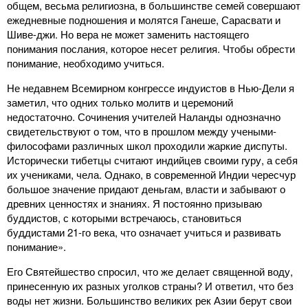
общем, весьма религиозна, в большинстве семей совершают
ежедневные подношения и молятся Ганеше, Сарасвати и
Шиве-джи. Но вера не может заменить настоящего
понимания послания, которое несет религия. Чтобы обрести
понимание, необходимо учиться.
Не недавнем Всемирном конгрессе индуистов в Нью-Дели я
заметил, что одних только молитв и церемоний
недостаточно. Сочинения учителей Наланды однозначно
свидетельствуют о том, что в прошлом между учеными-
философами различных школ проходили жаркие диспуты.
Исторически тибетцы считают индийцев своими гуру, а себя
их учениками, чела. Однако, в современной Индии чересчур
большое значение придают деньгам, власти и забывают о
древних ценностях и знаниях. Я постоянно призываю
буддистов, с которыми встречаюсь, становиться
буддистами 21-го века, что означает учиться и развивать
понимание».
Его Святейшество спросил, что же делает священной воду,
принесенную их разных уголков страны? И ответил, что без
воды нет жизни. Большинство великих рек Азии берут свои