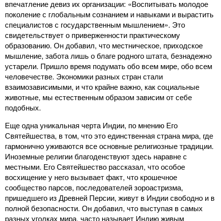
впечатление девиз их организации: «Воспитывать молодое
поколение с глобальным сознанием и навыками и вырастить
специалистов с государственным мышлением». Это
свидетельствует о приверженности практическому
образованию. Он добавил, что местническое, приходское
мышление, забота лишь о благе родного штата, безнадежно
устарели. Пришло время подумать обо всем мире, обо всем
человечестве. Экономики разных стран стали
взаимозависимыми, и что крайне важно, как социальные
животные, мы естественным образом зависим от себе
подобных.
Еще одна уникальная черта Индии, по мнению Его
Святейшества, в том, что это единственная страна мира, где
гармонично уживаются все основные религиозные традиции.
Иноземные религии благоденствуют здесь наравне с
местными. Его Святейшество рассказал, что особое
восхищение у него вызывает факт, что крошечное
сообщество парсов, последователей зороастризма,
пришедшего из Древней Персии, живут в Индии свободно и в
полной безопасности. Он добавил, что выступая в самых
разных уголках мира, часто называет Индию живым