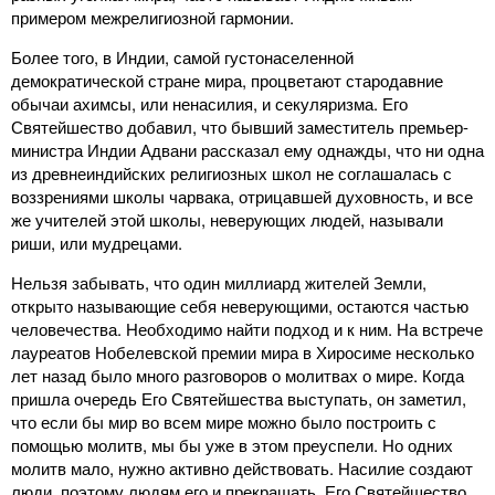
примером межрелигиозной гармонии.
Более того, в Индии, самой густонаселенной
демократической стране мира, процветают стародавние
обычаи ахимсы, или ненасилия, и секуляризма. Его
Святейшество добавил, что бывший заместитель премьер-
министра Индии Адвани рассказал ему однажды, что ни одна
из древнеиндийских религиозных школ не соглашалась с
воззрениями школы чарвака, отрицавшей духовность, и все
же учителей этой школы, неверующих людей, называли
риши, или мудрецами.
Нельзя забывать, что один миллиард жителей Земли,
открыто называющие себя неверующими, остаются частью
человечества. Необходимо найти подход и к ним. На встрече
лауреатов Нобелевской премии мира в Хиросиме несколько
лет назад было много разговоров о молитвах о мире. Когда
пришла очередь Его Святейшества выступать, он заметил,
что если бы мир во всем мире можно было построить с
помощью молитв, мы бы уже в этом преуспели. Но одних
молитв мало, нужно активно действовать. Насилие создают
люди, поэтому людям его и прекращать. Его Святейшество