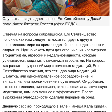
Слушательница задает вопрос Его Святейшеству Далай-
ламе. Фото: Джереми Рассел (офис ЕСДЛ)
Отвечая на вопросы собравшихся, Его Святейшество
пояснил, как нам следует относиться друг к другу в
современном мире на примере детей, непосредственных и
открытых. Нужно искать пути для ограничения чрезмерного
эгоцентризма, агрессии и недальновидности, которые
усиливаются, когда мы становимся взрослыми. На вопрос,
как развить внутренний мир с помощью медитаций, Его
Святейшество пояснил, что есть два вида медитаций –
шаматха, или однонаправленное сосредоточение, и
випашьяна, или проникновение в суть вещей. Он добавил,
что по его мнению, випашьяна, включающая аналитическую
медитацию, намного мощнее и эффективнее. После
выражений благодарности сделали перерыв на обед.
Дневную сессию, проходящую в зале «Ганеша Кала Крида»,
открыли два женских хора: первое выступление прозвучало