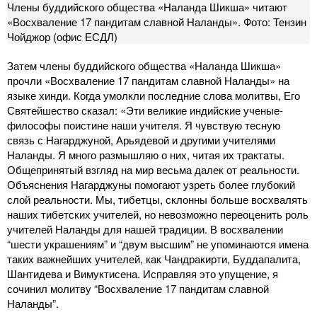
Члены буддийского общества «Наланда Шикша» читают
«Восхваление 17 пандитам славной Наланды». Фото: Тензин
Чойджор (офис ЕСДЛ)
Затем члены буддийского общества «Наланда Шикша»
прочли «Восхваление 17 пандитам славной Наланды» на
языке хинди. Когда умолкли последние слова молитвы, Его
Святейшество сказал: «Эти великие индийские ученые-
философы поистине наши учителя. Я чувствую тесную
связь с Нагарджуной, Арьядевой и другими учителями
Наланды. Я много размышляю о них, читая их трактаты.
Общепринятый взгляд на мир весьма далек от реальности.
Объяснения Нагарджуны помогают узреть более глубокий
слой реальности. Мы, тибетцы, склонны больше восхвалять
наших тибетских учителей, но невозможно переоценить роль
учителей Наланды для нашей традиции. В восхвалении
“шести украшениям” и “двум высшим” не упоминаются имена
таких важнейших учителей, как Чандракирти, Буддапалита,
Шантидева и Вимуктисена. Исправляя это упущение, я
сочинил молитву “Восхваление 17 пандитам славной
Наланды”.