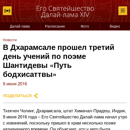
Далай-лама
Расписание
Фото
Видео
Новости
В Дхарамсале прошел третий
день учений по поэме
Шантидевы «Путь
бодхисаттвы»
9 июня 2016
ПОДЕЛИТЬСЯ
Тхекчен Чолинг, Дхарамсала, штат Химачал-Прадеш, Индия,
9 июня 2016 года – Его Святейшество Далай-лама начал утро
с извинений, поскольку пришел в храм несколько позже
назначенного времени. Он объяснил, что у него была