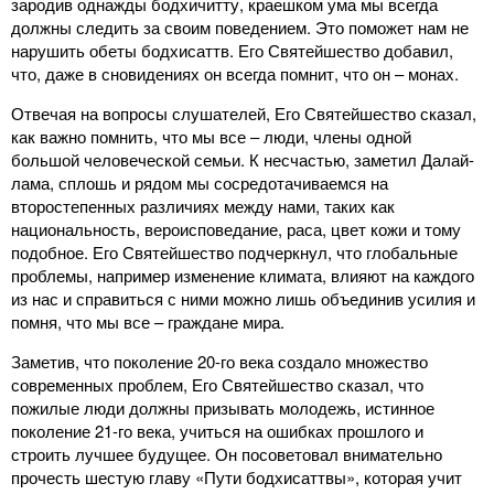
зародив однажды бодхичитту, краешком ума мы всегда
должны следить за своим поведением. Это поможет нам не
нарушить обеты бодхисаттв. Его Святейшество добавил,
что, даже в сновидениях он всегда помнит, что он – монах.
Отвечая на вопросы слушателей, Его Святейшество сказал,
как важно помнить, что мы все – люди, члены одной
большой человеческой семьи. К несчастью, заметил Далай-
лама, сплошь и рядом мы сосредотачиваемся на
второстепенных различиях между нами, таких как
национальность, вероисповедание, раса, цвет кожи и тому
подобное. Его Святейшество подчеркнул, что глобальные
проблемы, например изменение климата, влияют на каждого
из нас и справиться с ними можно лишь объединив усилия и
помня, что мы все – граждане мира.
Заметив, что поколение 20-го века создало множество
современных проблем, Его Святейшество сказал, что
пожилые люди должны призывать молодежь, истинное
поколение 21-го века, учиться на ошибках прошлого и
строить лучшее будущее. Он посоветовал внимательно
прочесть шестую главу «Пути бодхисаттвы», которая учит