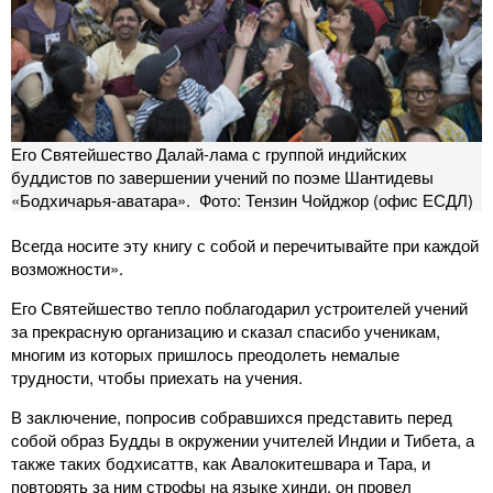
Его Святейшество Далай-лама с группой индийских
буддистов по завершении учений по поэме Шантидевы
«Бодхичарья-аватара». Фото: Тензин Чойджор (офис ЕСДЛ)
Всегда носите эту книгу с собой и перечитывайте при каждой
возможности».
Его Святейшество тепло поблагодарил устроителей учений
за прекрасную организацию и сказал спасибо ученикам,
многим из которых пришлось преодолеть немалые
трудности, чтобы приехать на учения.
В заключение, попросив собравшихся представить перед
собой образ Будды в окружении учителей Индии и Тибета, а
также таких бодхисаттв, как Авалокитешвара и Тара, и
повторять за ним строфы на языке хинди, он провел