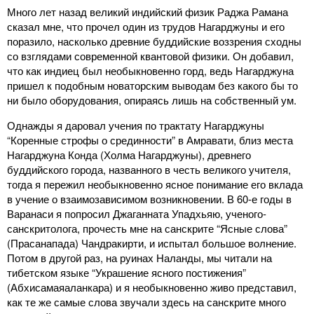
Много лет назад великий индийский физик Раджа Рамана
сказал мне, что прочел один из трудов Нагарджуны и его
поразило, насколько древние буддийские воззрения сходны
со взглядами современной квантовой физики. Он добавил,
что как индиец был необыкновенно горд, ведь Нагарджуна
пришел к подобным новаторским выводам без какого бы то
ни было оборудования, опираясь лишь на собственный ум.
Однажды я даровал учения по трактату Нагарджуны
“Коренные строфы о срединности” в Амравати, близ места
Нагарджуна Конда (Холма Нагарджуны), древнего
буддийского города, названного в честь великого учителя,
тогда я пережил необыкновенно ясное понимание его вклада
в учение о взаимозависимом возникновении. В 60-е годы в
Варанаси я попросил Джаганната Упадхьяю, ученого-
санскритолога, прочесть мне на санскрите “Ясные слова”
(Прасанапада) Чандракирти, и испытал большое волнение.
Потом в другой раз, на руинах Наланды, мы читали на
тибетском языке “Украшение ясного постижения”
(Абхисамаяаланкара) и я необыкновенно живо представил,
как те же самые слова звучали здесь на санскрите много