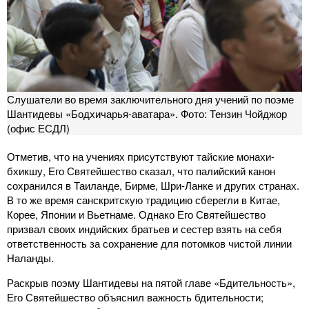
Слушатели во время заключительного дня учений по поэме
Шантидевы «Бодхичарья-аватара». Фото: Тензин Чойджор
(офис ЕСДЛ)
Отметив, что на учениях присутствуют тайские монахи-
бхикшу, Его Святейшество сказал, что палийский канон
сохранился в Таиланде, Бирме, Шри-Ланке и других странах.
В то же время санскритскую традицию сберегли в Китае,
Корее, Японии и Вьетнаме. Однако Его Святейшество
призвал своих индийских братьев и сестер взять на себя
ответственность за сохранение для потомков чистой линии
Наланды.
Раскрыв поэму Шантидевы на пятой главе «Бдительность»,
Его Святейшество объяснил важность бдительности;