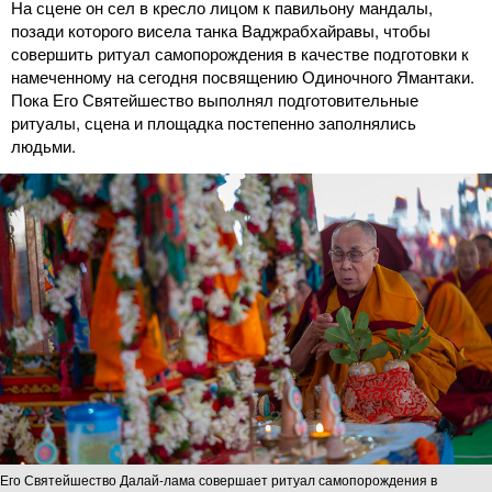
На сцене он сел в кресло лицом к павильону мандалы,
позади которого висела танка Ваджрабхайравы, чтобы
совершить ритуал самопорождения в качестве подготовки к
намеченному на сегодня посвящению Одиночного Ямантаки.
Пока Его Святейшество выполнял подготовительные
ритуалы, сцена и площадка постепенно заполнялись
людьми.
Его Святейшество Далай-лама совершает ритуал самопорождения в