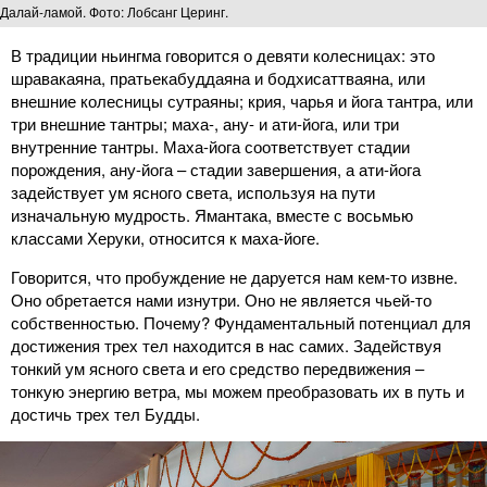
Далай-ламой. Фото: Лобсанг Церинг.
В традиции ньингма говорится о девяти колесницах: это
шравакаяна, пратьекабуддаяна и бодхисаттваяна, или
внешние колесницы сутраяны; крия, чарья и йога тантра, или
три внешние тантры; маха-, ану- и ати-йога, или три
внутренние тантры. Маха-йога соответствует стадии
порождения, ану-йога – стадии завершения, а ати-йога
задействует ум ясного света, используя на пути
изначальную мудрость. Ямантака, вместе с восьмью
классами Херуки, относится к маха-йоге.
Говорится, что пробуждение не даруется нам кем-то извне.
Оно обретается нами изнутри. Оно не является чьей-то
собственностью. Почему? Фундаментальный потенциал для
достижения трех тел находится в нас самих. Задействуя
тонкий ум ясного света и его средство передвижения –
тонкую энергию ветра, мы можем преобразовать их в путь и
достичь трех тел Будды.