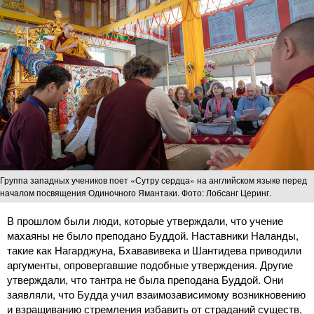
Группа западных учеников поет «Сутру сердца» на английском языке перед
началом посвящения Одиночного Ямантаки. Фото: Лобсанг Церинг.
В прошлом были люди, которые утверждали, что учение
махаяны не было преподано Буддой. Наставники Наланды,
такие как Нагарджуна, Бхававивека и Шантидева приводили
аргументы, опровергавшие подобные утверждения. Другие
утверждали, что тантра не была преподана Буддой. Они
заявляли, что Будда учил взаимозависимому возникновению
и взращиванию стремления избавить от страданий существ,