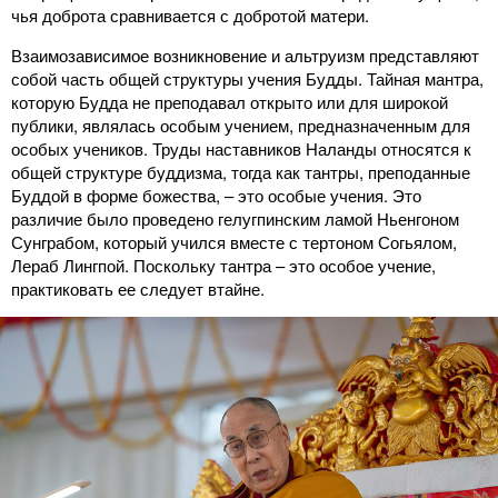
чья доброта сравнивается с добротой матери.
Взаимозависимое возникновение и альтруизм представляют
собой часть общей структуры учения Будды. Тайная мантра,
которую Будда не преподавал открыто или для широкой
публики, являлась особым учением, предназначенным для
особых учеников. Труды наставников Наланды относятся к
общей структуре буддизма, тогда как тантры, преподанные
Буддой в форме божества, – это особые учения. Это
различие было проведено гелугпинским ламой Ньенгоном
Сунграбом, который учился вместе с тертоном Согьялом,
Лераб Лингпой. Поскольку тантра – это особое учение,
практиковать ее следует втайне.