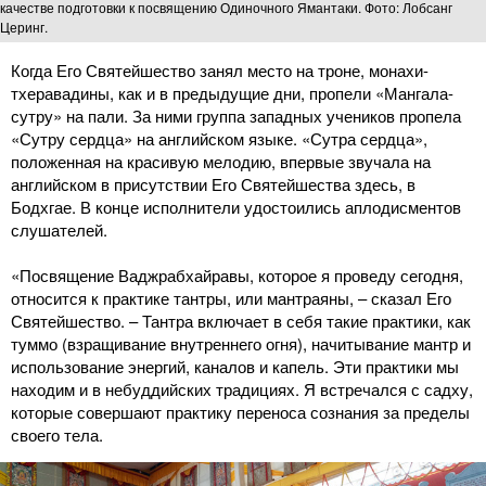
качестве подготовки к посвящению Одиночного Ямантаки. Фото: Лобсанг
Церинг.
Когда Его Святейшество занял место на троне, монахи-
тхеравадины, как и в предыдущие дни, пропели «Мангала-
сутру» на пали. За ними группа западных учеников пропела
«Сутру сердца» на английском языке. «Сутра сердца»,
положенная на красивую мелодию, впервые звучала на
английском в присутствии Его Святейшества здесь, в
Бодхгае. В конце исполнители удостоились аплодисментов
слушателей.
«Посвящение Ваджрабхайравы, которое я проведу сегодня,
относится к практике тантры, или мантраяны, – сказал Его
Святейшество. – Тантра включает в себя такие практики, как
туммо (взращивание внутреннего огня), начитывание мантр и
использование энергий, каналов и капель. Эти практики мы
находим и в небуддийских традициях. Я встречался с садху,
которые совершают практику переноса сознания за пределы
своего тела.