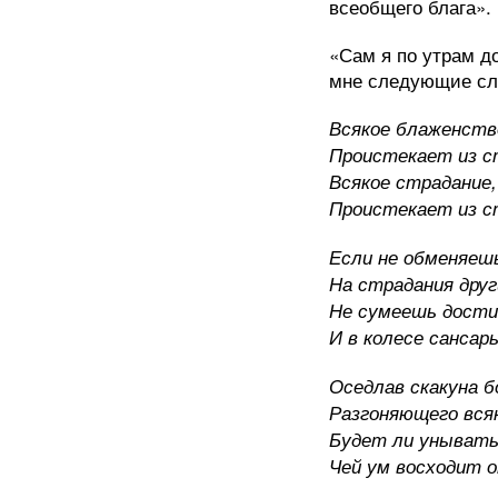
всеобщего блага».
«Сам я по утрам д
мне следующие сл
Всякое блаженство
Проистекает из с
Всякое страдание,
Проистекает из с
Если не обменяеш
На страдания дру
Не сумеешь дости
И в колесе сансар
Оседлав скакуна 
Разгоняющего вся
Будет ли уныват
Чей ум восходит о