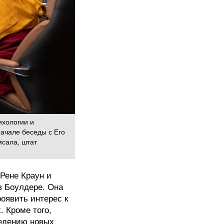
ихологии и
начале беседы с Его
мсала, штат
Рене Краун и
в Боулдере. Она
оявить интерес к
. Кроме того,
ведению новых