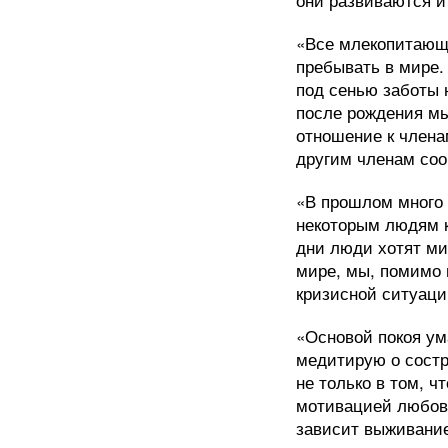
«Все млекопитающи
пребывать в мире.
под сенью заботы 
после рождения мы
отношение к члена
другим членам со
«В прошлом много 
некоторым людям ка
дни люди хотят ми
мире, мы, помимо 
кризисной ситуаци
«Основой покоя ум
медитирую о состр
не только в том, ч
мотивацией любовь
зависит выживание