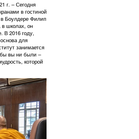
1 г. – Сегодня
кранами в гостиной
а в Боулдере Филип
 в школах, он
. В 2016 году,
 основа для
ститут занимается
 бы вы ни были –
мудрость, которой