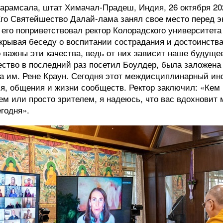
харамсала, штат Химачал-Прадеш, Индия, 26 октября 202
 Его Святейшество Далай-лама занял свое место перед э
 его поприветствовал ректор Колорадского университет
крывая беседу о воспитании сострадания и достоинства
 важны эти качества, ведь от них зависит наше будущее
ество в последний раз посетил Боулдер, была заложена
а им. Рене Краун. Сегодня этот междисциплинарный ин
я, общения и жизни сообществ. Ректор заключил: «Кем
ем или просто зрителем, я надеюсь, что вас вдохновит 
егодня».