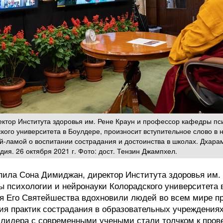
ктор Института здоровья им. Рене Краун и профессор кафедры пс
кого университета в Боулдере, произносит вступительное слово в 
-ламой о воспитании сострадания и достоинства в школах. Дхара
ия. 26 октября 2021 г. Фото: дост. Тензин Джампхел.
ла Сона Димиджан, директор Института здоровья им. 
 психологии и нейронауки Колорадского университета 
ия Его Святейшества вдохновили людей во всем мире пр
ия практик сострадания в образовательных учреждениях
 лидера с современными учеными стали толчком к про