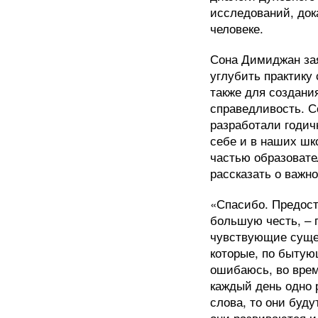
исследований, док
человеке.
Сона Димиджан зая
углубить практику 
также для создани
справедливость. С
разработали годич
себе и в наших шк
частью образовате
рассказать о важн
«Спасибо. Предост
большую честь, – 
чувствующие сущес
которые, по бытую
ошибаюсь, во врем
каждый день одно р
слова, то они буд
они развиваются и