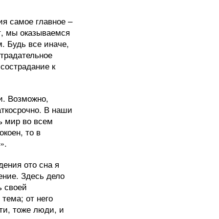
я самое главное –
т, мы оказываемся
. Будь все иначе,
страдательное
 сострадание к
и. Возможно,
аткосрочно. В наши
ь мир во всем
коен, то в
».
ения ото сна я
ение. Здесь дело
ь своей
тема; от него
ти, тоже люди, и