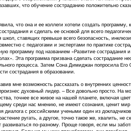
азавших, что обучение состраданию положительно сказ
вила, что она и ее коллеги хотели создать программу, 
сострадания и сделать ее основой для всего педагогиче
я школ, ставящих превыше всего безопасность, инклюзи
овместно с педагогами и экспертами по практике состр
ную программу под названием «Развитие сострадания и
олах». Эта программа призвана сделать сострадание н
льного процесса. Затем Сона Димиджан попросила Его
ости сострадания в образовании.
авив мне возможность рассказать о внутренних ценност
произнес духовный лидер. – Все довольно просто. На мо
тва, точнее все живое на нашей планете, включая цвет
щему среди нас мнению, не имеют сознания, ценит мир 
я диалога с российскими учеными один из докладчиков 
астение ругать, а другое, точно такое же, хвалить, не 
ут развиваться по-разному. Проще говоря, если мы забот
 крепнут. Если же мы ими пренебрегаем, они погибают»