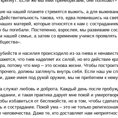
е на нашей планете стремятся выжить, а для выживани
 Действительность такова, что, едва появившись на све
наших матерей, которые относятся к нам с состраданием
 бы погибали. Постепенно, взрослея, мы развиваем со
м нашей семьи, а затем со временем учимся проявлять
общества».
убийств и насилия происходило из-за гнева и ненавист
жется, что гнев наделяет их силой, но его действие кр
ра, потому что мир – это основа жизни. Чтобы построит
прочего, должны заглянуть внутрь себя. Если наш ум спо
и, даже имея под рукой оружие, мы не прибегнем к нему
а служат любовь и доброта. Каждый день после пробужд
адании, и такая практика дарует мне покой и умиротвор
тобы избавиться от беспокойств, но в том, чтобы сделат
 и сострадание. Покой ума – это не только религиозная 
 человечества. Даже те, кто доставляет нам неприятнос