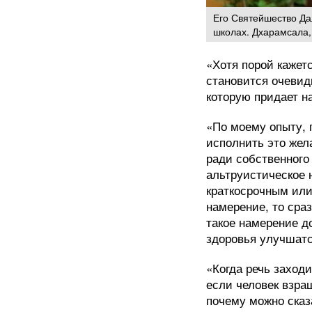
Его Святейшество Да
школах. Дхарамсала,
«Хотя порой кажет
становится очевид
которую придает н
«По моему опыту, 
исполнить это жел
ради собственного
альтруистическое 
краткосрочным или
намерение, то сра
такое намерение д
здоровья улучшатс
«Когда речь заходи
если человек взра
почему можно сказ