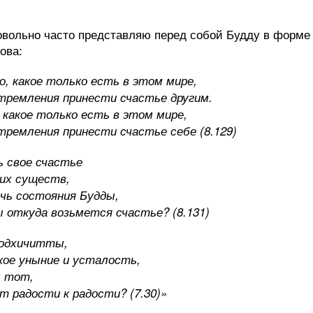
овольно часто представляю перед собой Будду в форме
ова:
, какое только есть в этом мире,
тремления принести счастье другим.
 какое только есть в этом мире,
тремления принести счастье себе (8.129)
ь свое счастье
гих существ,
чь состояния Будды,
ы откуда возьмется счастье? (8.131)
бодхичитты,
кое уныние и усталость,
ь тот,
т радости к радости? (7.30)»