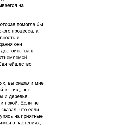
ывается на
которая помогла бы
ского процесса, а
вность и
адания они
 достоинства в
еотъемлемой
 Святейшество
ях, вы оказали мне
й взгляд, все
ы и деревья,
и покой. Если не
сказал, что если
скупясь на приятные
имся о растениях,