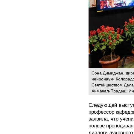
Сона Димиджан, дире
нейронауки Колорадс
Святейшеством Далай
Химачал-Прадеш, Инд
Следующей выступи
профессор кафедры
заявила, что учен
пользе преподаван
диалоги духовного