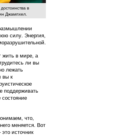
 достоинства в
зин Джампхел.
м размышлении
нюю силу. Энергия,
аморазрушительной.
 жить в мире, а
трудитесь ли вы
но лежать
 вы к
руистическое
те поддерживать
е состояние
понимаем, что,
него меняется. Вот
 это источник