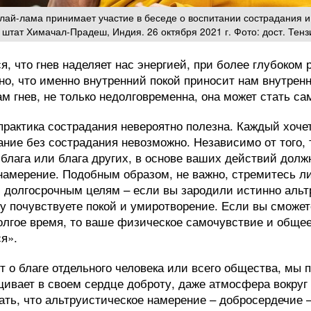
лай-лама принимает участие в беседе о воспитании сострадания и
 штат Химачал-Прадеш, Индия. 26 октября 2021 г. Фото: дост. Тен
ся, что гнев наделяет нас энергией, при более глубоко
но, что именно внутренний покой приносит нам внутрен
ам гнев, не только недолговременна, она может стать с
практика сострадания невероятно полезна. Каждый хочет
ание без сострадания невозможно. Независимо от того, 
 блага или блага других, в основе ваших действий долж
намерение. Подобным образом, не важно, стремитесь ли
 долгосрочным целям – если вы зародили истинно альт
зу почувствуете покой и умиротворение. Если вы сможе
олгое время, то ваше физическое самочувствие и обще
я».
т о благе отдельного человека или всего общества, мы 
щивает в своем сердце доброту, даже атмосфера вокруг 
ать, что альтруистическое намерение – добросердечие –