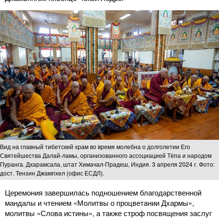
Вид на главный тибетский храм во время молебна о долголетии Его
Святейшества Далай-ламы, организованного ассоциацией Тёпа и народом
Пуранга. Дхарамсала, штат Химачал-Прадеш, Индия. 3 апреля 2024 г. Фото:
дост. Тензин Джампхел (офис ЕСДЛ).
Церемония завершилась подношением благодарственной
мандалы и чтением «Молитвы о процветании Дхармы»,
молитвы «Слова истины», а также строф посвящения заслуг