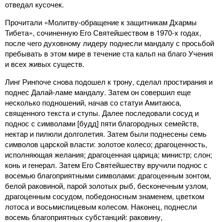
отведал кусочек.
Прочитали «Молитву-обращение к защитникам Дхармы
Тибета», сочиненную Его Святейшеством в 1970-х годах,
после чего духовному лидеру поднесли мандалу с просьбой
пребывать в этом мире в течение ста кальп на благо Учения
и всех живых существ.
Линг Ринпоче снова подошел к трону, сделал простирания и
поднес Далай-ламе мандалу. Затем он совершил еще
несколько подношений, начав со статуи Амитаюса,
священного текста и ступы. Далее последовали сосуд и
поднос с символами [будд] пяти благородных семейств,
нектар и пилюли долголетия. Затем были поднесены семь
символов царской власти: золотое колесо; драгоценность,
исполняющая желания; драгоценная царица; министр; слон;
конь и генерал. Затем Его Святейшеству вручили поднос с
восемью благоприятными символами: драгоценным зонтом,
белой раковиной, парой золотых рыб, бесконечным узлом,
драгоценным сосудом, победоносным знаменем, цветком
лотоса и восьмиспицевым колесом. Наконец, поднесли
восемь благоприятных субстанций: раковину,