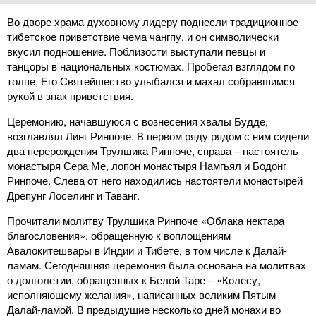
Во дворе храма духовному лидеру поднесли традиционное
тибетское приветствие чема чангпу, и он символически
вкусил подношение. Поблизости выступали певцы и
танцоры в национальных костюмах. Пробегая взглядом по
толпе, Его Святейшество улыбался и махал собравшимся
рукой в знак приветствия.
Церемонию, начавшуюся с вознесения хвалы Будде,
возглавлял Линг Ринпоче. В первом ряду рядом с ним сидели
два перерождения Трулшика Ринпоче, справа – настоятель
монастыря Сера Ме, лопон монастыря Намгьял и Бодонг
Ринпоче. Слева от него находились настоятели монастырей
Дрепунг Лоселинг и Таванг.
Прочитали молитву Трулшика Ринпоче «Облака нектара
благословения», обращенную к воплощениям
Авалокитешвары в Индии и Тибете, в том числе к Далай-
ламам. Сегодняшняя церемония была основана на молитвах
о долголетии, обращенных к Белой Таре – «Колесу,
исполняющему желания», написанных великим Пятым
Далай-ламой. В предыдущие несколько дней монахи во