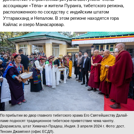
ассоциации «Тёпа» и жители Пуранга, тибетского региона,
расположенного по соседству с индийским штатом
Уттаракханд и Непалом. В этом регионе находятся гора
Кайлас и озеро Манасаровар.
По прибытии во двор главного тибетского храма Его Святейшеству Далай-
ламе подносят традиционное тибетское приветствие чема чангпу.
Дхарамсала, штат Химачал-Прадеш, Индия. 3 апреля 2024 г. Фото: дост.
Тензин Джампхел (офис ЕСДЛ).