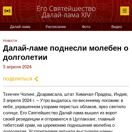
Далай-лама
Расписание
Фото
Видео
Новости
Далай-ламе поднесли молебен о
долголетии
3 апреля 2024
ПОДЕЛИТЬСЯ
Тхекчен Чолинг, Дхарамсала, штат Химачал-Прадеш, Индия,
3 апреля 2024 г. – Утро выдалось по-весеннему погожим: в
небе, украшенном узорами перистых облаков, ярко светило
солнце. Его Святейшество Далай-лама вышел из ворот
своей резиденции и отправился в Цуглакханг, главный
тибетский храм, на церемонию подношения молебна о
долголетии. Устроителями ритуала выступили члены