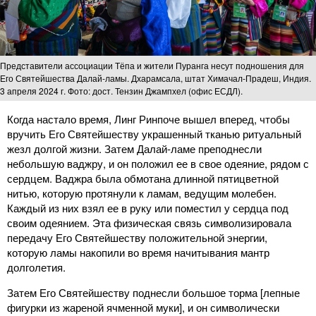
Представители ассоциации Тёпа и жители Пуранга несут подношения для
Его Святейшества Далай-ламы. Дхарамсала, штат Химачал-Прадеш, Индия.
3 апреля 2024 г. Фото: дост. Тензин Джампхел (офис ЕСДЛ).
Когда настало время, Линг Ринпоче вышел вперед, чтобы
вручить Его Святейшеству украшенный тканью ритуальный
жезл долгой жизни. Затем Далай-ламе преподнесли
небольшую ваджру, и он положил ее в свое одеяние, рядом с
сердцем. Ваджра была обмотана длинной пятицветной
нитью, которую протянули к ламам, ведущим молебен.
Каждый из них взял ее в руку или поместил у сердца под
своим одеянием. Эта физическая связь символизировала
передачу Его Святейшеству положительной энергии,
которую ламы накопили во время начитывания мантр
долголетия.
Затем Его Святейшеству поднесли большое торма [лепные
фигурки из жареной ячменной муки], и он символически