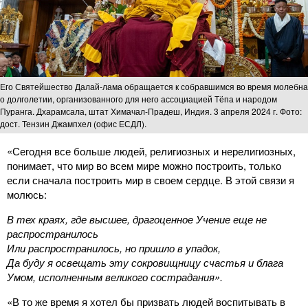
Его Святейшество Далай-лама обращается к собравшимся во время молебна
о долголетии, организованного для него ассоциацией Тёпа и народом
Пуранга. Дхарамсала, штат Химачал-Прадеш, Индия. 3 апреля 2024 г. Фото:
дост. Тензин Джампхел (офис ЕСДЛ).
«Сегодня все больше людей, религиозных и нерелигиозных,
понимает, что мир во всем мире можно построить, только
если сначала построить мир в своем сердце. В этой связи я
молюсь:
В тех краях, где высшее, драгоценное Учение еще не
распространилось
Или распространилось, но пришло в упадок,
Да буду я освещать эту сокровищницу счастья и блага
Умом, исполненным великого сострадания».
«В то же время я хотел бы призвать людей воспитывать в