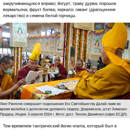
закручивающуюся вправо; йогурт; траву дурва; порошок
вермильона; фрукт билва; зеркало; гиванг (драгоценное
лекарство) и семена белой горчицы.
Линг Ринпоче совершает подношение Его Святейшеству Далай-ламе во
время молебна о долголетии духовного лидера. Дхарамсала, штат Химачал-
Прадеш, Индия. 3 апреля 2024 г. Фото: дост. Тензин Джампхел (офис ЕСДЛ).
Тем временем тантрический йогин нгагпа, который был в