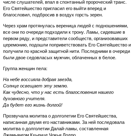
числе слушателей, впал в спонтанный пророческий транс.
Его Святейшество пригласил его выйти вперед и
благословил, подбросив в воздух горсть зерен.
Через храм протянулась вереница людей с подношениями,
все они по очереди подходили к трону. Ламы, сидевшие в
первом ряду, и представители сообществ, организовавших
церемонию, подошли поприветствовать Его Святейшество и
получили по красной защитной нити. Последними в очереди
были двое седовласых мужчин, облаченных в белое.
Группа женщин пела:
На небе воссияла добрая звезда,
Солнце освещает эту землю.
Как чудесно, что у нас есть благословения нашего
духовного учителя.
Да будет его жизнь долгой!
Прозвучала молитва о долголетии Его Святейшества,
написанная двумя его наставниками. За ней последовала
молитва о долголетии Далай-ламы, составленная
Джамьянгом Кхьенце Чокьи Лодро.