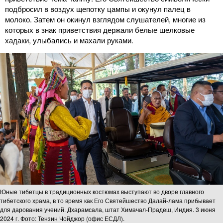
подбросил в воздух щепотку цампы и окунул палец в
молоко. Затем он окинул взглядом слушателей, многие из
которых в знак приветствия держали белые шелковые
хадаки, улыбались и махали руками.
Юные тибетцы в традиционных костюмах выступают во дворе главного
тибетского храма, в то время как Его Святейшество Далай-лама прибывает
для дарования учений. Дхарамсала, штат Химачал-Прадеш, Индия. 3 июня
2024 г. Фото: Тензин Чойджор (офис ЕСДЛ).