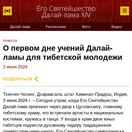
Далай-лама
Расписание
Фото
Видео
Новости
О первом дне учений Далай-
ламы для тибетской молодежи
3 июня 2024
ПОДЕЛИТЬСЯ
Тхекчен Чолинг, Дхарамсала, штат Химачал-Прадеш, Индия,
3 июня 2024 г. – Сегодня утром, когда Его Святейшество
Далай-лама проезжал через двор к Цуглакхангу, главному
тибетскому храму, его встречали артисты в национальных
костюмах, кружась в танце. У входа в храм двое юных
тибетцев поднесли духовному лидеру традиционное
приветствие чема чангпу. Его Святейшество символически