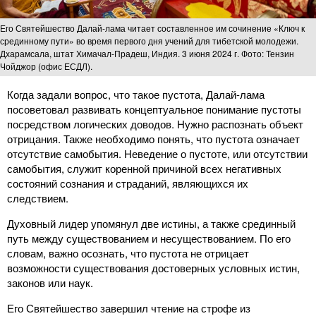
Его Святейшество Далай-лама читает составленное им сочинение «Ключ к
срединному пути» во время первого дня учений для тибетской молодежи.
Дхарамсала, штат Химачал-Прадеш, Индия. 3 июня 2024 г. Фото: Тензин
Чойджор (офис ЕСДЛ).
Когда задали вопрос, что такое пустота, Далай-лама
посоветовал развивать концептуальное понимание пустоты
посредством логических доводов. Нужно распознать объект
отрицания. Также необходимо понять, что пустота означает
отсутствие самобытия. Неведение о пустоте, или отсутствии
самобытия, служит коренной причиной всех негативных
состояний сознания и страданий, являющихся их
следствием.
Духовный лидер упомянул две истины, а также срединный
путь между существованием и несуществованием. По его
словам, важно осознать, что пустота не отрицает
возможности существования достоверных условных истин,
законов или наук.
Его Святейшество завершил чтение на строфе из