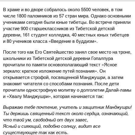
В храме и во дворе собралось около 5500 человек, в том
числе 1800 паломников из 57 стран мира. Однако основными
учениками сегодня были юные тибетцы. Во встрече приняли
участие 900 старшеклассников из Тибетской детской
деревни, 161 студент колледжа, 40 местных юных тибетцев
и 80 учеников класса «Введение в буддизм».
После того как Его Святейшество занял свое место на троне,
школьники из Тибетской детской деревни Гопалпура
прочитали по памяти основополагающий текст «Ясное
зеркало: краткое изложение путей познания». Он
открывается строфой, посвященной Манджушри, а затем
знакомит читателя со способами познания. После дети
прочитали однострофную молитву о долголетии Далай-ламы
и «Хвалу Манджушри», которая начинается так:
Выражаю тебе почтение, учитель и защитник Манджушри!
Ты держишь священный текст около сердца, означающий,
что твой ум, свободный от двух завес,
Ясный и сияющий, подобно солнцу, видит все
существующее так как есть.