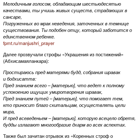
Мелодичным голосом, обладающим шестьюдесятью
качествами, ты учишь живых существ, страдающих в
сансаре,
Погруженных во мрак неведения, заточенных в темнице
существования. Ты подобен отцу, который заботится о
единственном ребенке.
fpmt.ru/manjushri_prayer
Далее прозвучали строфы «Украшения из постижений»
(Абхисамаяланкара):
Простираюсь пред матерями будд, собрания шравак
и бодхисаттв:
Пред знанием всего – [матерью], что ведет к полному
успокоению ищущих умиротворения шравак,
Пред знанием путей – [матерью], что помогает тем,
кто приносит благо скитальцам, осуществлять цели
мира,
И пред всеведеньем – [матерью], которую всецело обретя,
будды излагают многообразие дхарм во всех аспектах.
Также был зачитан отрывок из «Коренных строф о