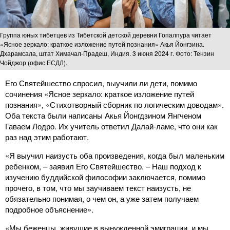
Группа юных тибетцев из Тибетской детской деревни Гопалпура читает
«Ясное зеркало: краткое изложение путей познания» Акья Йонгзина.
Дхарамсала, штат Химачал-Прадеш, Индия. 3 июня 2024 г. Фото: Тензин
Чойджор (офис ЕСДЛ).
Его Святейшество спросил, выучили ли дети, помимо
сочинения «Ясное зеркало: краткое изложение путей
познания», «Стихотворный сборник по логическим доводам».
Оба текста были написаны Акья Йонгдзином Янгченом
Гаваем Лодро. Их учитель ответил Далай-ламе, что они как
раз над этим работают.
«Я выучил наизусть оба произведения, когда был маленьким
ребенком, – заявил Его Святейшество. – Наш подход к
изучению буддийской философии заключается, помимо
прочего, в том, что мы заучиваем текст наизусть, не
обязательно понимая, о чем он, а уже затем получаем
подробное объяснение».
«Мы беженцы, живущие в вынужденной эмиграции, и мы