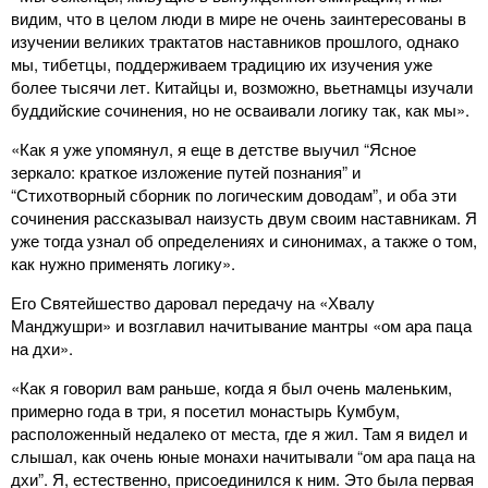
видим, что в целом люди в мире не очень заинтересованы в
изучении великих трактатов наставников прошлого, однако
мы, тибетцы, поддерживаем традицию их изучения уже
более тысячи лет. Китайцы и, возможно, вьетнамцы изучали
буддийские сочинения, но не осваивали логику так, как мы».
«Как я уже упомянул, я еще в детстве выучил “Ясное
зеркало: краткое изложение путей познания” и
“Стихотворный сборник по логическим доводам”, и оба эти
сочинения рассказывал наизусть двум своим наставникам. Я
уже тогда узнал об определениях и синонимах, а также о том,
как нужно применять логику».
Его Святейшество даровал передачу на «Хвалу
Манджушри» и возглавил начитывание мантры «ом ара паца
на дхи».
«Как я говорил вам раньше, когда я был очень маленьким,
примерно года в три, я посетил монастырь Кумбум,
расположенный недалеко от места, где я жил. Там я видел и
слышал, как очень юные монахи начитывали “ом ара паца на
дхи”. Я, естественно, присоединился к ним. Это была первая