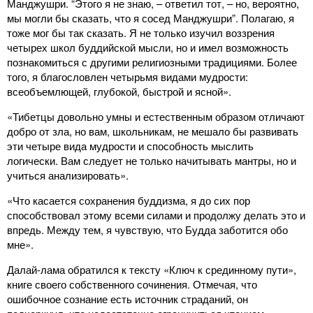
Манджушри. “Этого я не знаю, – ответил тот, – но, вероятно,
мы могли бы сказать, что я сосед Манджушри”. Полагаю, я
тоже мог бы так сказать. Я не только изучил воззрения
четырех школ буддийской мысли, но и имел возможность
познакомиться с другими религиозными традициями. Более
того, я благословлен четырьмя видами мудрости:
всеобъемлющей, глубокой, быстрой и ясной».
«Тибетцы довольно умны и естественным образом отличают
добро от зла, но вам, школьникам, не мешало бы развивать
эти четыре вида мудрости и способность мыслить
логически. Вам следует не только начитывать мантры, но и
учиться анализировать».
«Что касается сохранения буддизма, я до сих пор
способствовал этому всеми силами и продолжу делать это и
впредь. Между тем, я чувствую, что Будда заботится обо
мне».
Далай-лама обратился к тексту «Ключ к срединному пути»,
книге своего собственного сочинения. Отмечая, что
ошибочное сознание есть источник страданий, он