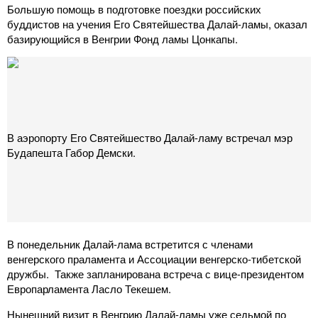
Большую помощь в подготовке поездки российских
буддистов на учения Его Святейшества Далай-ламы, оказал
базирующийся в Венгрии Фонд ламы Цонкапы.
В аэропорту Его Святейшество Далай-ламу встречал мэр
Будапешта Габор Демски.
В понедельник Далай-лама встретится с членами
венгерского праламента и Ассоциации венгерско-тибетской
дружбы. Также запланирована встреча с вице-президентом
Европарламента Ласло Текешем.
Нынешний визит в Венгрию Далай-ламы уже седьмой по