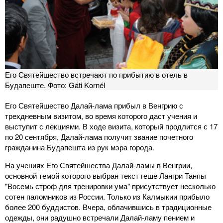
Его Святейшество встречают по прибытию в отель в
Будапеште. Фото: Gáti Kornél
Его Святейшество Далай-лама прибыл в Венгрию с
трехдневным визитом, во время которого даст учения и
выступит с лекциями. В ходе визита, который продлится с 17
по 20 сентября, Далай-лама получит звание почетного
гражданина Будапешта из рук мэра города.
На учениях Его Святейшества Далай-ламы в Венгрии,
основной темой которого выбран текст геше Лангри Танпы
"Восемь строф для тренировки ума" присутствует несколько
сотен паломников из России. Только из Калмыкии прибыло
более 200 буддистов. Вчера, облачившись в традиционные
одежды, они радушно встречали Далай-ламу пением и