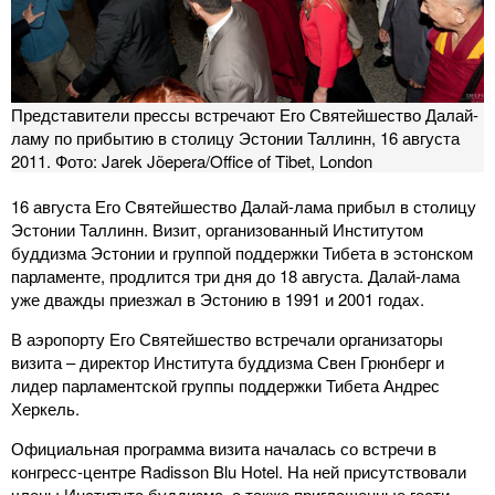
Представители прессы встречают Его Святейшество Далай-
ламу по прибытию в столицу Эстонии Таллинн, 16 августа
2011. Фото: Jarek Jõepera/Office of Tibet, London
16 августа Его Святейшество Далай-лама прибыл в столицу
Эстонии Таллинн. Визит, организованный Институтом
буддизма Эстонии и группой поддержки Тибета в эстонском
парламенте, продлится три дня до 18 августа. Далай-лама
уже дважды приезжал в Эстонию в 1991 и 2001 годах.
В аэропорту Его Святейшество встречали организаторы
визита – директор Института буддизма Свен Грюнберг и
лидер парламентской группы поддержки Тибета Андрес
Херкель.
Официальная программа визита началась со встречи в
конгресс-центре Radisson Blu Hotel. На ней присутствовали
члены Института буддизма, а также приглашенные гости.