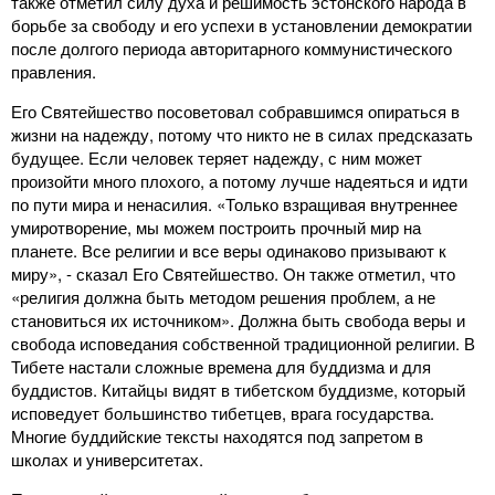
также отметил силу духа и решимость эстонского народа в
борьбе за свободу и его успехи в установлении демократии
после долгого периода авторитарного коммунистического
правления.
Его Святейшество посоветовал собравшимся опираться в
жизни на надежду, потому что никто не в силах предсказать
будущее. Если человек теряет надежду, с ним может
произойти много плохого, а потому лучше надеяться и идти
по пути мира и ненасилия. «Только взращивая внутреннее
умиротворение, мы можем построить прочный мир на
планете. Все религии и все веры одинаково призывают к
миру», - сказал Его Святейшество. Он также отметил, что
«религия должна быть методом решения проблем, а не
становиться их источником». Должна быть свобода веры и
свобода исповедания собственной традиционной религии. В
Тибете настали сложные времена для буддизма и для
буддистов. Китайцы видят в тибетском буддизме, который
исповедует большинство тибетцев, врага государства.
Многие буддийские тексты находятся под запретом в
школах и университетах.