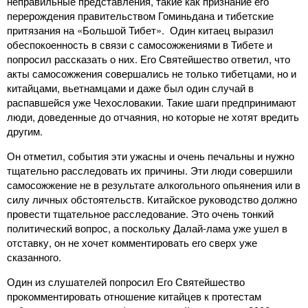
неправильные представления, такие как признание его
перерождения правительством Гоминьдана и тибетские
притязания на «Большой Тибет». Один китаец выразил
обеспокоенность в связи с самосожжениями в Тибете и
попросил рассказать о них. Его Святейшество ответил, что
акты самосожжения совершались не только тибетцами, но и
китайцами, вьетнамцами и даже был один случай в
распавшейся уже Чехословакии. Такие шаги предпринимают
люди, доведенные до отчаяния, но которые не хотят вредить
другим.
Он отметил, события эти ужасны и очень печальны и нужно
тщательно расследовать их причины. Эти люди совершили
самосожжение не в результате алкогольного опьянения или в
силу личных обстоятельств. Китайское руководство должно
провести тщательное расследование. Это очень тонкий
политический вопрос, а поскольку Далай-лама уже ушел в
отставку, он не хочет комментировать его сверх уже
сказанного.
Один из слушателей попросил Его Святейшество
прокомментировать отношение китайцев к протестам