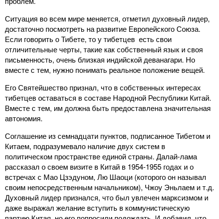
проблем.
Ситуация во всем мире меняется, отметил духовный лидер,
достаточно посмотреть на развитие Европейского Союза.
Если говорить о Тибете, то у тибетцев есть свои
отличительные черты, такие как собственный язык и своя
письменность, очень близкая индийской деванагари. Но
вместе с тем, нужно понимать реальное положение вещей.
Его Святейшество признал, что в собственных интересах
тибетцев оставаться в составе Народной Республики Китай.
Вместе с тем, им должна быть предоставлена значительная
автономия.
Соглашение из семнадцати пунктов, подписанное Тибетом и
Китаем, подразумевало наличие двух систем в
политическом пространстве единой страны. Далай-лама
рассказал о своем визите в Китай в 1954-1955 годах и о
встречах с Мао Цзэдуном, Лю Шаоци (которого он называл
своим непосредственным начальником), Чжоу Эньлаем и т.д.
Духовный лидер признался, что был увлечен марксизмом и
даже выражал желание вступить в коммунистическую
партию Китая, но его попросили подождать. И добавил, что