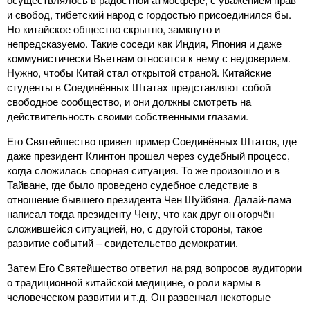
и свобод, тибетский народ с гордостью присоединился бы.
Но китайское общество скрытно, замкнуто и
непредсказуемо. Такие соседи как Индия, Япония и даже
коммунистически Вьетнам относятся к нему с недоверием.
Нужно, чтобы Китай стал открытой страной. Китайские
студенты в Соединённых Штатах представляют собой
свободное сообщество, и они должны смотреть на
действительность своими собственными глазами.
Его Святейшество привел пример Соединённых Штатов, где
даже президент Клинтон прошел через судебный процесс,
когда сложилась спорная ситуация. То же произошло и в
Тайване, где было проведено судебное следствие в
отношение бывшего президента Чен Шуйбяня. Далай-лама
написал тогда президенту Чену, что как друг он огорчён
сложившейся ситуацией, но, с другой стороны, такое
развитие событий – свидетельство демократии.
Затем Его Святейшество ответил на ряд вопросов аудитории
о традиционной китайской медицине, о роли кармы в
человеческом развитии и т.д. Он развенчал некоторые