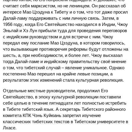
считает себя марксистом, но не ленинцем. Он рассказал об
интересе Мао Цзэдуна к Тибету и о том, что тот даже просил
Далай-ламу поддерживать с ним личную связь. Затем, в
1956 году, когда Его Святейшество находился в Индии, Чжоу
Эньлай и Хэ Лун прибыли туда для проведения переговоров
с индийским руководством и для встречи с ним. Чжоу
передал ему послание Мао Цзэдуна, в котором говорилось,
что вызывающие противоречия реформы будут отложены на
шесть, а, при необходимости, и более лет. Чжоу высказал
тогда Далай-ламе и индийскому правительству своё мнение
о том, что тибетский случай – явление уникальное. Однако
постепенно Мао перешел на крайне левые позиции, а
результатом этих изменений стала культурная революция.
Отдельные местные руководители, продолжил Его
Святейшество, в эпоху культурной революции поставили
себе целью в течение пятнадцати лет полностью истребить
в Тибете тибетский язык. А секретарь Тибетского районного
комитета КПК Чэнь Куйюань запретил изучение
классических тибетских текстов в Тибетском университете в
Лхасе.