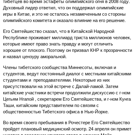
тибетцев во время эстафеты олимпийского огня в 2008 году.
Духовный лидер ответил, что он поддержал олимпийские
игры в Китае, и это не осталось незамеченным со стороны
олимпийского комитета и оказало влияние на его решение.
Его Святейшество сказал, что в Китайской Народной
Республике проживает миллиард триста миллионов человек,
которые имеют право знать правду и могут отличить
хорошее от плохого. Поэтому он призвал КНР к прозрачности
и назвал цензуру аморальной.
Члены тибетского сообщества Миннесоты, включая и
студентов, ведут постоянный диалог с местными китайскими
студентами и преподавателями. Некоторые из них
присутствовали на этой встрече с Далай-ламой. Затем
китайские участники встречи продолжили дискуссию с г-ном
Цегьям Нгапой , секретарем Его Святейшества, и г-ном Кунга
Таши, китайским представителем по связям с
общественностью Тибетского офиса в Нью-Йорке.
Во время своего пребывания в Рочестере Его Святейшество
пройдет плановый медицинский осмотр. 24 апреля он примет
участие в заседании круглого стола в клинике Майо.