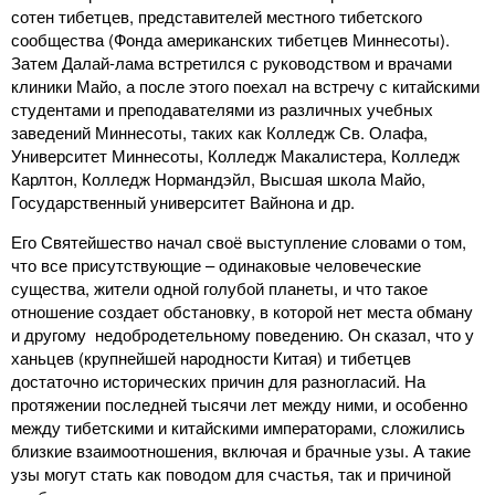
сотен тибетцев, представителей местного тибетского
сообщества (Фонда американских тибетцев Миннесоты).
Затем Далай-лама встретился с руководством и врачами
клиники Майо, а после этого поехал на встречу с китайскими
студентами и преподавателями из различных учебных
заведений Миннесоты, таких как Колледж Св. Олафа,
Университет Миннесоты, Колледж Макалистера, Колледж
Карлтон, Колледж Нормандэйл, Высшая школа Майо,
Государственный университет Вайнона и др.
Его Святейшество начал своё выступление словами о том,
что все присутствующие – одинаковые человеческие
существа, жители одной голубой планеты, и что такое
отношение создает обстановку, в которой нет места обману
и другому недобродетельному поведению. Он сказал, что у
ханьцев (крупнейшей народности Китая) и тибетцев
достаточно исторических причин для разногласий. На
протяжении последней тысячи лет между ними, и особенно
между тибетскими и китайскими императорами, сложились
близкие взаимоотношения, включая и брачные узы. А такие
узы могут стать как поводом для счастья, так и причиной