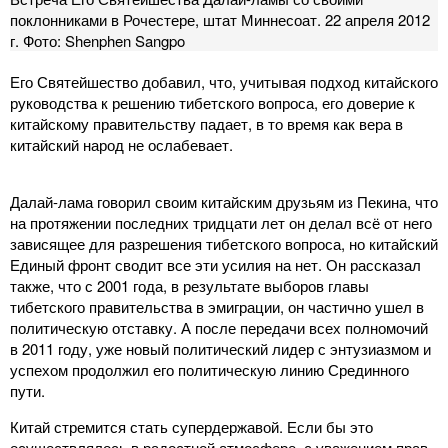
поклонниками в Рочестере, штат Миннесоат. 22 апреля 2012
г. Фото: Shenphen Sangpo
Его Святейшество добавил, что, учитывая подход китайского
руководства к решению тибетского вопроса, его доверие к
китайскому правительству падает, в то время как вера в
китайский народ не ослабевает.
Далай-лама говорил своим китайским друзьям из Пекина, что
на протяжении последних тридцати лет он делал всё от него
зависящее для разрешения тибетского вопроса, но китайский
Единый фронт сводит все эти усилия на нет. Он рассказал
также, что с 2001 года, в результате выборов главы
тибетского правительства в эмиграции, он частично ушел в
политическую отставку. А после передачи всех полномочий
в 2011 году, уже новый политический лидер с энтузиазмом и
успехом продолжил его политическую линию Срединного
пути.
Китай стремится стать супердержавой. Если бы это
осуществлялось в радостной атмосфере, с уважением прав