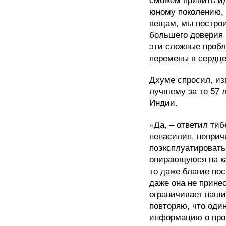
юному поколению, 
вещам, мы постро
большего доверия 
эти сложные проб
перемены в сердце
Дхуме спросил, из
лучшему за те 57 
Индии.
«Да, – ответил ти
ненасилия, неприч
поэксплуатировать
опирающуюся на ка
то даже благие пос
даже она не прине
ограничивает наши
повторяю, что оди
информацию о прои