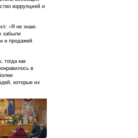
ьство коррупцией и
л: «Я не знаю.
ы забыли
ом и продажей
 тогда как
понравилось в
более
юдей, которые их