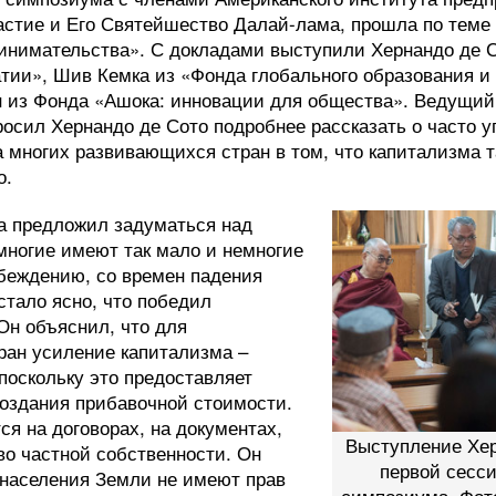
астие и Его Святейшество Далай-лама, прошла по теме
инимательства». С докладами выступили Хернандо де С
тии», Шив Кемка из «Фонда глобального образования и
 из Фонда «Ашока: инновации для общества». Ведущий
осил Хернандо де Сото подробнее рассказать о часто 
а многих развивающихся стран в том, что капитализма 
о.
а предложил задуматься над
многие имеют так мало и немногие
 убеждению, со времен падения
стало ясно, что победил
Он объяснил, что для
ран усиление капитализма –
поскольку это предоставляет
оздания прибавочной стоимости.
ся на договорах, на документах,
Выступление Хер
о частной собственности. Он
первой сесси
 населения Земли не имеют прав
симпозиума. Фот