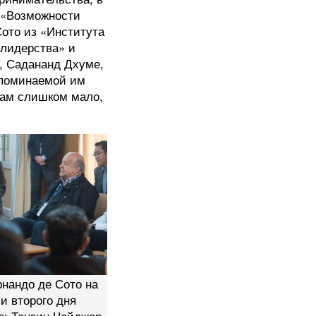
 «Возможности
ото из «Института
 лидерства» и
, Садананд Дхуме,
упоминаемой им
там слишком мало,
нандо де Сото на
и второго дня
о: Тензин Чойджор