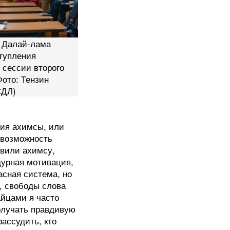
 Далай-лама
тупления
 сессии второго
ото: Тензин
СДЛ)
ция ахимсы, или
ь возможность
явили ахимсу,
дурная мотивация,
асная система, но
, свободы слова
айцами я часто
олучать правдивую
ассудить, кто