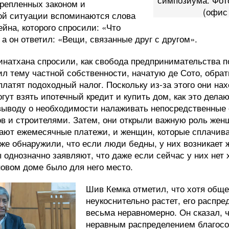
крепленных законом и
(офис
ой ситуации вспоминаются слова
йна, которого спросили: «Что
 а он ответил: «Вещи, связанные друг с другом».
натхана спросили, как свобода предпринимательства п
ил тему частной собственности, начатую де Сото, обрат
платят подоходный налог. Поскольку из-за этого они на
гут взять ипотечный кредит и купить дом, как это делаю
выводу о необходимости налаживать непосредственные
в и строителями. Затем, они открыли важную роль же
ают ежемесячные платежи, и женщин, которые сплачив
же обнаружили, что если люди бедны, у них возникает 
однозначно заявляют, что даже если сейчас у них нет 
новом доме было для него место.
Шив Кемка отметил, что хотя общ
неукоснительно растет, его распре
весьма неравномерно. Он сказал, 
неравным распределением благос