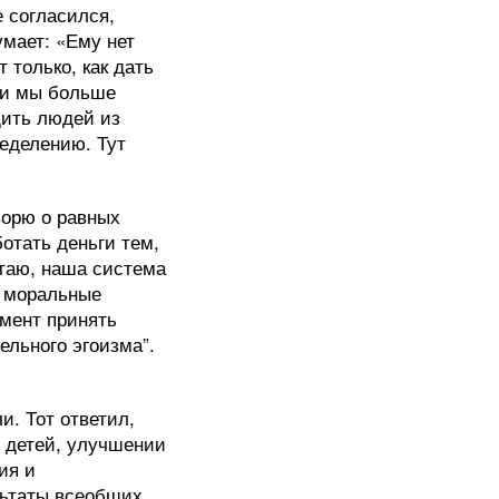
е согласился,
умает: «Ему нет
т только, как дать
ии мы больше
щить людей из
еделению. Тут
ворю о равных
отать деньги тем,
итаю, наша система
е моральные
омент принять
ельного эгоизма”.
и. Тот ответил,
х детей, улучшении
ия и
льтаты всеобщих