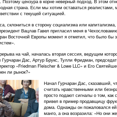
ат. Поэтому цензура в корне неверный подход. В этом о
бодная страна. Если мы хотим оставаться реалистами,
тветствии с текущей ситуацией.
оса, склониться в сторону социализма или капитализма,
президент Вацлав Гавел пригласил меня в Чехословакию
ран Восточной Европы момент я отметил, что было бы з
истем».
ерерыва на чай, началась вторая сессия, ведущим котор
и Гурчаран Дас, Артур Брукс, Тулли Фридман, председат
ректор «Friedman Fleischer & Lowe LLC» и Его Святейш
нен ли рынок?»
Начал Гурчаран Дас, сказавший, ч
считать нравственными или безнр
просто подают сигналы о том, как 
привел в пример продавщицу фрукт
дома. Однажды он пожаловался ей
манго, а она возразила: «Но они ж