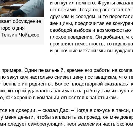
и он купил немного. Фрукты оказа
несвежими. Тогда он рассказал об
друзьям и соседям, и те перестали
ывает обсуждение
женщины, предпочитая ее конкурен
торого дня
свободой выбора и возможностью 
 Тензин Чойджор
плохое поведение. Он добавил, что
проявляет нечестность, то подрыва
и рыночные механизмы вынуждают 
 примера. Один печальный, времен его работы на комп
по закупкам настолько снизил цену поставщикам, что т
ственные ингредиенты. Более плодотворной оказалась п
и, которой удавалось нанимать на работу самых лучш
о, как хорошо в компании относятся к работникам.
я на доверии, – сказал Дас. – Когда я сажусь в такси,
 у меня деньги, чтобы заплатить за проезд, он мне дов
ыми следует саморегуляция, неотъемлемая часть эконом