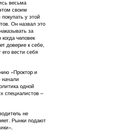
лись весьма
 этом своим
 покупать у этой
тов. Он назвал это
наказывать за
 когда человек
ет доверие к себе,
его вести себя
анию «Проктор и
е начали
олитика одной
их специалистов –
 водитель не
еряет. Рынки подают
ики».