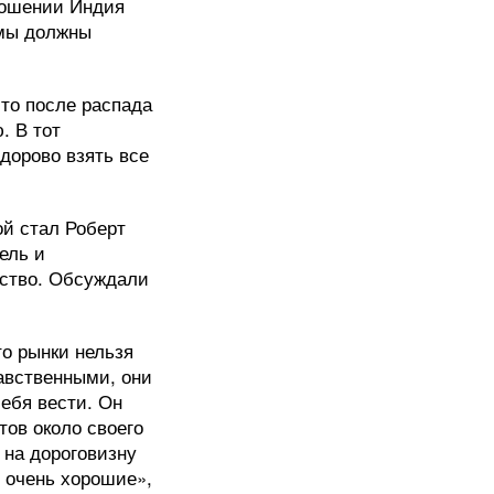
тношении Индия
 мы должны
 то после распада
. В тот
дорово взять все
ой стал Роберт
ель и
ество. Обсуждали
то рынки нельзя
авственными, они
себя вести. Он
ов около своего
 на дороговизну
е очень хорошие»,