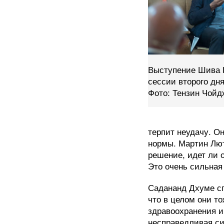
Выступение Шива 
сессии второго дн
Фото: Тензин Чой
терпит неудачу. 
нормы. Мартин Лют
решение, идет ли о
Это очень сильная
Садананд Дхуме сп
что в целом они т
здравоохранения и
несправедливая си