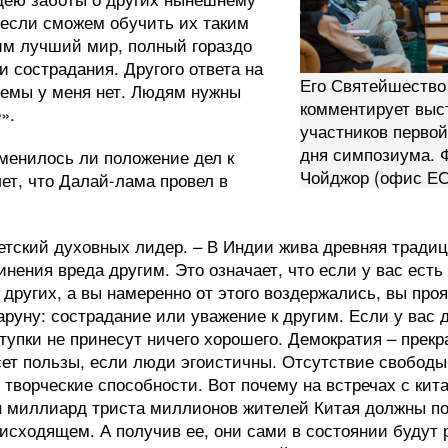
если сможем обучить их таким
им лучший мир, полный гораздо
и сострадания. Другого ответа на
Его Святейшество
лемы у меня нет. Людям нужны
комментирует выс
».
участников первой
дня симпозиума. Ф
менилось ли положение дел к
Чойджор (офис Е
лет, что Далай-лама провел в
бетский духовных лидер. – В Индии жива древняя тради
инения вреда другим. Это означает, что если у вас ест
 других, а вы намеренно от этого воздержались, вы про
руну: сострадание или уважение к другим. Если у вас 
тупки не принесут ничего хорошего. Демократия – прекр
сет пользы, если люди эгоистичны. Отсутствие свободы
 творческие способности. Вот почему на встречах с кит
н миллиард триста миллионов жителей Китая должны п
сходящем. А получив ее, они сами в состоянии будут р