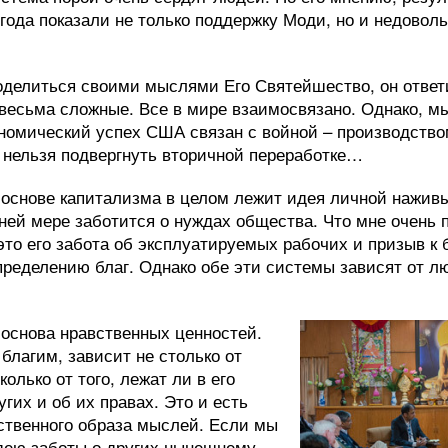
года показали не только поддержку Моди, но и недовол
оделиться своими мыслями Его Святейшество, он ответи
весьма сложные. Все в мире взаимосвязано. Однако, м
ономический успех США связан с войной – производств
 нельзя подвергнуть вторичной переработке…
в основе капитализма в целом лежит идея личной наживы,
ней мере заботится о нуждах общества. Что мне очень 
 это его забота об эксплуатируемых рабочих и призыв к 
ределению благ. Однако обе эти системы зависят от л
 основа нравственных ценностей.
благим, зависит не столько от
колько от того, лежат ли в его
угих и об их правах. Это и есть
ственного образа мыслей. Если мы
дею заботы о других нынешнему