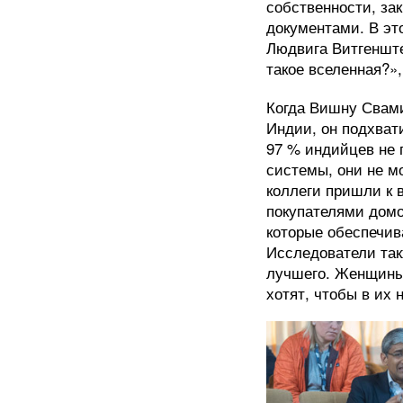
собственности, за
документами. В эт
Людвига Витгенште
такое вселенная?»,
Когда Вишну Свами
Индии, он подхват
97 % индийцев не 
системы, они не мо
коллеги пришли к 
покупателями домо
которые обеспечив
Исследователи так
лучшего. Женщины 
хотят, чтобы в их 