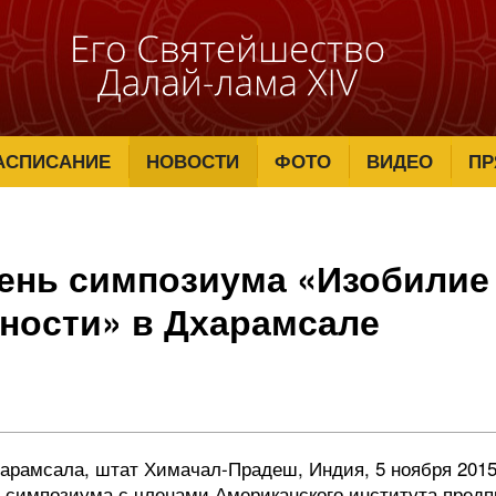
АСПИСАНИЕ
НОВОСТИ
ФОТО
ВИДЕО
ПР
ень симпозиума «Изобилие
ности» в Дхарамсале
харамсала, штат Химачал-Прадеш, Индия, 5 ноября 2015
я симпозиума с членами Американского института предп