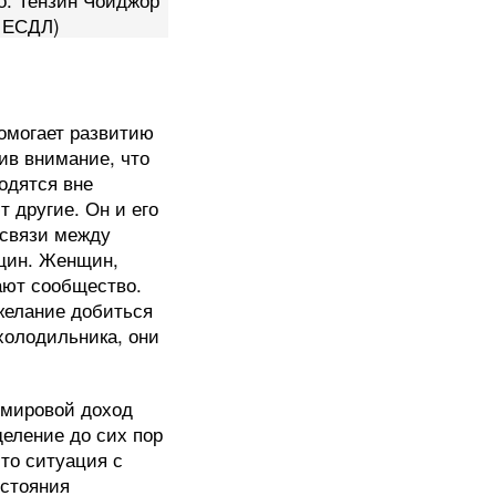
 ЕСДЛ)
омогает развитию
ив внимание, что
ходятся вне
т другие. Он и его
 связи между
нщин. Женщин,
ают сообщество.
желание добиться
холодильника, они
емировой доход
деление до сих пор
что ситуация с
остояния