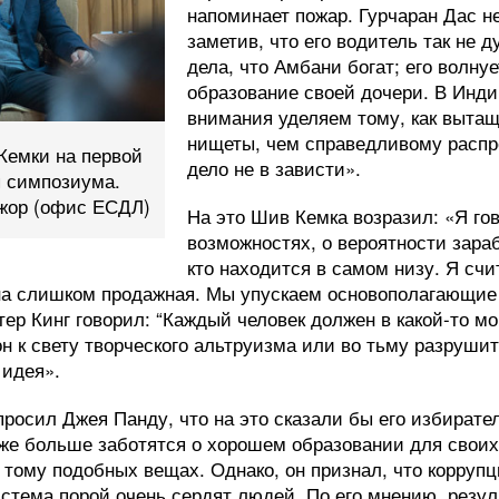
напоминает пожар. Гурчаран Дас н
заметив, что его водитель так не д
дела, что Амбани богат; его волнуе
образование своей дочери. В Инд
внимания уделяем тому, как выта
нищеты, чем справедливому распр
Кемки на первой
дело не в зависти».
я симпозиума.
джор (офис ЕСДЛ)
На это Шив Кемка возразил: «Я го
возможностях, о вероятности зараб
кто находится в самом низу. Я сч
Она слишком продажная. Мы упускаем основополагающи
ер Кинг говорил: “Каждый человек должен в какой-то м
н к свету творческого альтруизма или во тьму разрушит
 идея».
росил Джея Панду, что на это сказали бы его избирател
оже больше заботятся о хорошем образовании для свои
 тому подобных вещах. Однако, он признал, что коррупц
стема порой очень сердят людей. По его мнению, резу