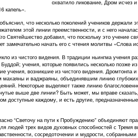
охватило ликование, Дром исчез и 
16 капель».
объяснил, что несколько поколений учеников держали эт
ржателем этой линии преемственности, и с него началас
Его Святейшество добавил, что поскольку это учение с
дет замечательно начать его с чтения молитвы «Слова и
кло из чистого видения. В традиции ньингма учения ра
Буддой; учения, которые появились несколько позже из
кие учения, возникшие из чистого видения. Дромтонпа и
м махаяны и ваджраяны, объединявшим линию глубоких
яний. Некоторые выделяют также линию благословенно
янутые выше две линии? Быть может, мы вправе сказать,
лом доступные каждому, и есть другие, предназначенные
асно “Светочу на пути к Пробуждению” объединяют пра
для людей трех видов духовных способностей с Тремя
авственности, сосредоточении и мудрости, собранными 