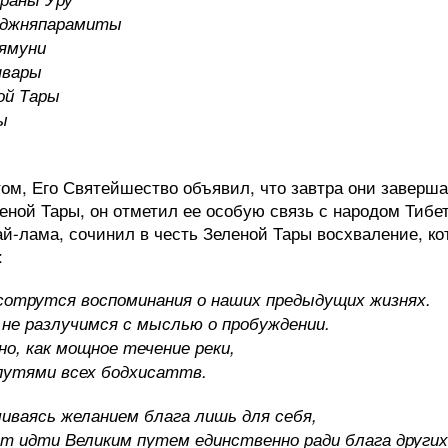
аджняпарамиты
ямуни
швары
ой Тары
ы
ом, Его Святейшество объявил, что завтра они заверша
леной Тары, он отметил ее особую связь с народом Тибет
й-лама, сочинил в честь Зеленой Тары восхваление, ко
:
 сотрутся воспоминания о наших предыдущих жизнях.
 не разлучимся с мыслью о пробуждении.
о, как мощное течение реки,
путями всех бодхисаттв.
чиваясь желанием блага лишь для себя,
т идти Великим путем единственно ради блага других