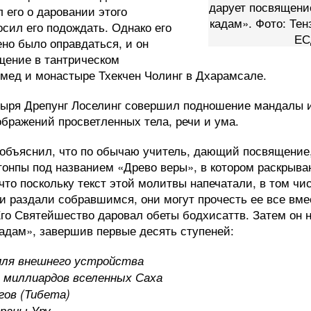
дарует посвящени
 его о даровании этого
кадам». Фото: Те
осил его подождать. Однако его
ЕС
но было оправдаться, и он
щение в тантрическом
мед и монастыре Тхекчен Чолинг в Дхарамсале.
тыря Дрепунг Лоселинг совершил подношение мандалы и
бражений просветленных тела, речи и ума.
объяснил, что по обычаю учитель, дающий посвящение
онпы под названием «Древо веры», в котором раскрыва
что поскольку текст этой молитвы напечатали, в том чи
 и раздали собравшимся, они могут прочесть ее все вме
Его Святейшество даровал обеты бодхисаттв. Затем он
кадам», завершив первые десять ступеней:
пля внешнего устройства
 миллиардов вселенных Саха
гов (Тибета)
траны Уру