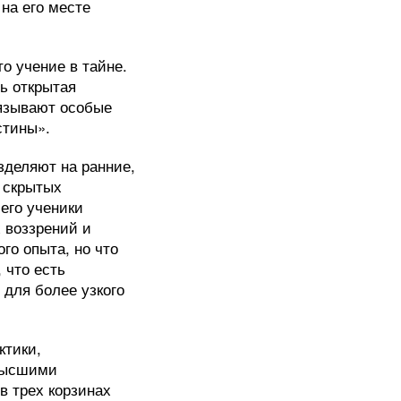
на его месте
о учение в тайне.
ь открытая
вязывают особые
стины».
зделяют на ранние,
 скрытых
 его ученики
 воззрений и
го опыта, но что
 что есть
 для более узкого
ктики,
 высшими
в трех корзинах