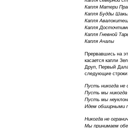
Капля Матери Пр
Капля Будды Шакь
Капля Авалоките
Капля Досточтим
Капля Гневной Тар
Капля Ачалы
Прервавшись на эт
касается капли Зе
Друп, Первый Дала
следующие строки
Пусть никогда не
Пусть мы никогда
Пусть мы неуклонн
Идем обширными 
Никогда не ограни
Мы принимаем обе