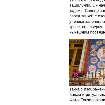
Ташилунпо. Он нач
кадам». Солнце з
перед танкой с из
ученики заполнили
троне, он поверну
нынешним посвящ
Танка с изображен
Кадам и ритуальн
Фото: Тензин Чой