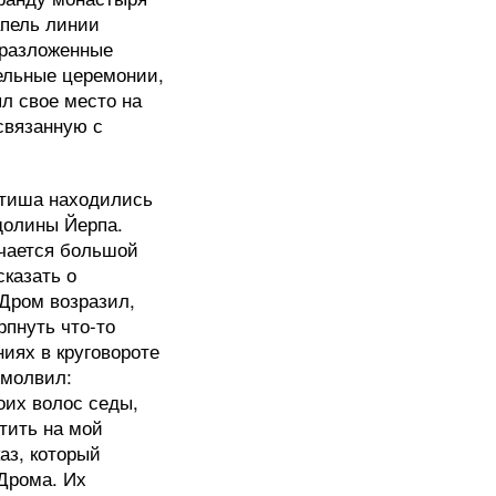
апель линии
 разложенные
тельные церемонии,
л свое место на
связанную с
Атиша находились
долины Йерпа.
ичается большой
казать о
Дром возразил,
рпнуть что-то
ниях в круговороте
омолвил:
оих волос седы,
тить на мой
аз, который
Дрома. Их