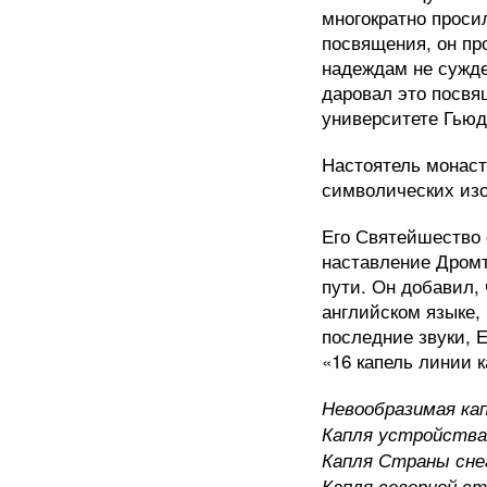
многократно просил
посвящения, он пр
надеждам не сужде
даровал это посвя
университете Гьюд
Настоятель монас
символических изо
Его Святейшество 
наставление Дромт
пути. Он добавил, 
английском языке,
последние звуки, 
«16 капель линии 
Невообразимая ка
Капля устройства
Капля Страны сне
Капля северной с