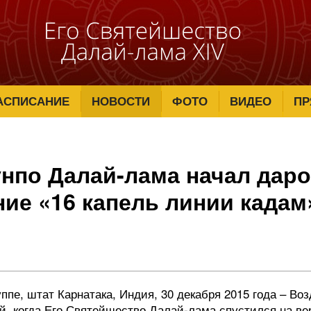
АСПИСАНИЕ
НОВОСТИ
ФОТО
ВИДЕО
ПР
нпо Далай-лама начал дар
ие «16 капель линии кадам
ппе, штат Карнатака, Индия, 30 декабря 2015 года – Во
й, когда Его Святейшество Далай-лама спустился на в