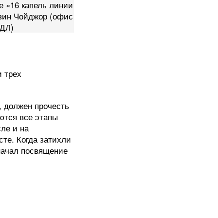
е «16 капель линии
нзин Чойджор (офис
ДЛ)
 трех
, должен прочесть
ются все этапы
сле и на
сте. Когда затихли
 начал посвящение