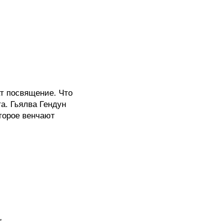
т посвящение. Что
а. Гьялва Гендун
торое венчают
,