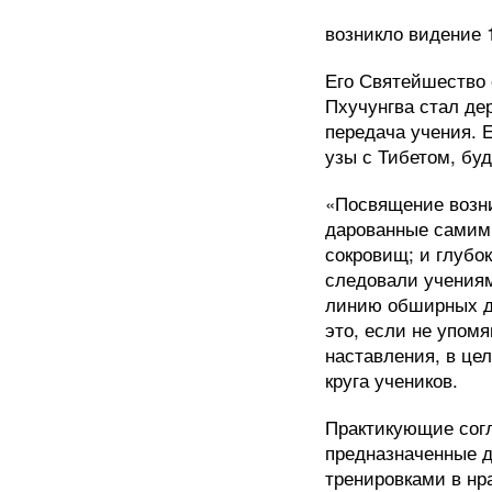
возникло видение 
Его Святейшество 
Пхучунгва стал де
передача учения. 
узы с Тибетом, бу
«Посвящение возни
дарованные самим 
сокровищ; и глубо
следовали учения
линию обширных де
это, если не упом
наставления, в це
круга учеников.
Практикующие согл
предназначенные 
тренировками в нр