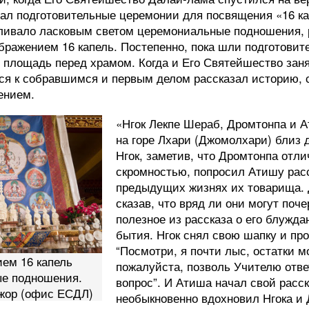
ал подготовительные церемонии для посвящения «16 к
аливало ласковым светом церемониальные подношения,
ображением 16 капель. Постепенно, пока шли подготови
 площадь перед храмом. Когда и Его Святейшество заня
лся к собравшимся и первым делом рассказал историю, 
ением.
«Нгок Лекпе Шераб, Дромтонпа и 
на горе Лхари (Джомолхари) близ 
Нгок, заметив, что Дромтонпа отл
скромностью, попросил Атишу расс
предыдущих жизнях их товарища. 
сказав, что вряд ли они могут поче
полезное из рассказа о его блужда
бытия. Нгок снял свою шапку и пр
“Посмотри, я почти лыс, остатки м
ием 16 капель
пожалуйста, позволь Учителю отве
ые подношения.
вопрос”. И Атиша начал свой расск
джор (офис ЕСДЛ)
необыкновенно вдохновил Нгока и 