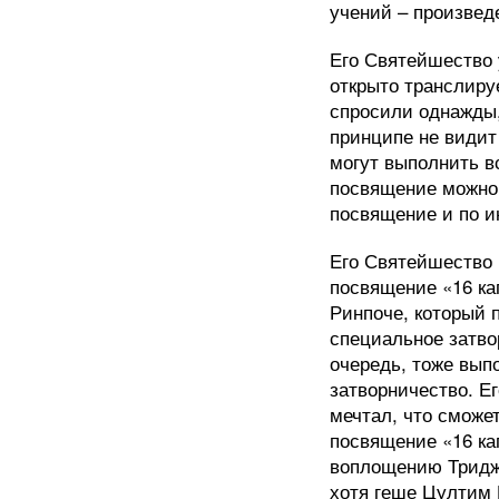
учений – произвед
Его Святейшество 
открыто транслируе
спросили однажды,
принципе не видит
могут выполнить в
посвящение можно 
посвящение и по и
Его Святейшество 
посвящение «16 ка
Ринпоче, который 
специальное затво
очередь, тоже вып
затворничество. Е
мечтал, что сможе
посвящение «16 ка
воплощению Триджа
хотя геше Цултим 