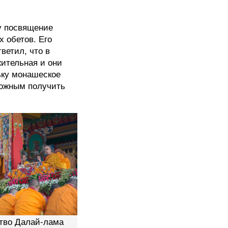
ку посвящение
х обетов. Его
ветил, что в
жительная и они
ьку монашеское
можным получить
тво Далай-лама