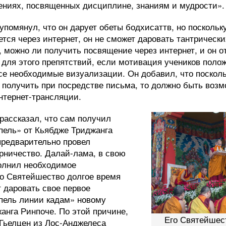
ениях, посвященных дисциплине, знаниям и мудрости».
упомянул, что он дарует обеты бодхисаттв, но посколь
тся через интернет, он не сможет даровать тантрически
 можно ли получить посвящение через интернет, и он от
 для этого препятствий, если мотивация учеников поло
се необходимые визуализации. Он добавил, что поскол
получить при посредстве письма, то должно быть воз
нтернет-трансляции.
рассказал, что сам получил
пель» от Кьябдже Триджанга
предварительно провел
рничество. Далай-лама, в свою
олнил необходимое
го Святейшество долгое время
т даровать свое первое
пель линии кадам» новому
нга Ринпоче. По этой причине,
Его Святейшес
Гьелцен из Лос-Анджелеса