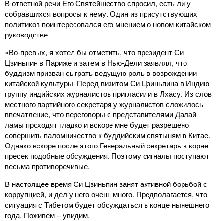
В ответной речи Его Святейшество спросил, есть ли у
собравшихся вопросы к нему. Один из присутствующих
политиков поинтересовался его мнением о новом китайском
руководстве.
«Во-превых, я хотел бы отметить, что президент Си
Цзиньпин в Париже и затем в Нью-Дели заявлял, что
буддизм призван сыграть ведущую роль в возрождении
китайской культуры. Перед визитом Си Цзиньпина в Индию
группу индийских журналистов пригласили в Лхасу. Из слов
местного партийного секретаря у журналистов сложилось
впечатление, что переговоры с представителями Далай-
ламы проходят гладко и вскоре мне будет разрешено
совершить паломничество к буддийским святыням в Китае.
Однако вскоре после этого Генеральный секретарь в корне
пресек подобные обсуждения. Поэтому сигналы поступают
весьма противоречивые.
В настоящее время Си Цзиньпин занят активной борьбой с
коррупцией, и дел у него очень много. Предполагается, что
ситуация с Тибетом будет обсуждаться в конце нынешнего
года. Поживем – увидим.