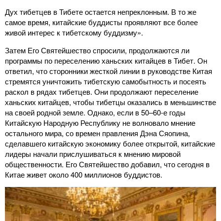
Дух тибетцев в Тибете остается непреклонным. В то же
самое время, китайские буддисты проявляют все более
живой интерес к тибетскому буддизму».
Затем Его Святейшество спросили, продолжаются ли
программы по переселению ханьских китайцев в Тибет. Он
ответил, что сторонники жесткой линии в руководстве Китая
стремятся уничтожить тибетскую самобытность и посеять
раскол в рядах тибетцев. Они продолжают переселение
ханьских китайцев, чтобы тибетцы оказались в меньшинстве
на своей родной земле. Однако, если в 50–60-е годы
Китайскую Народную Республику не волновало мнение
остального мира, со времен правления Дэна Сяопина,
сделавшего китайскую экономику более открытой, китайские
лидеры начали прислушиваться к мнению мировой
общественности. Его Святейшество добавил, что сегодня в
Китае живет около 400 миллионов буддистов.