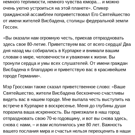
немного терпимости, немного чувства юмора… и можно
очень уютно устроиться на этой планете». Спикер
гражданской ассамблеи поприветствовал Его Святейшество
от имени жителей Висбадена, столицы федеральной земли
Гессен.
«Вы оказали нам огромную честь, приехав отпраздновать
здесь свое 80-летие. Приветствуем вас от всего сердца! Два
дня назад мы собирались в Курпарке и внимали вашим
словам о мире, человечности и уважении к жизни. Вы
тронули сердца и умы всех слушателей. От имени граждан
Висбадена я благодарю и приветствую вас в красивейшем
городе Германии».
Мэр Гроссман также сказал приветственное слово: «Ваше
Святейшество, жители Висбадена бесконечно счастливы
видеть вас в нашем городе. Мне выпала честь выступить на
встрече в Курпарке в воскресенье. Меня до глубины души
поразила ваша искренность. Вы приезжали в наш город
отпраздновать свою 70-ю годовщину, и вот вы снова здесь,
снова с нами, – и вам исполнилось уже 80 лет. Важность
вашего послания мира и счастья нельзя переоценить в наши