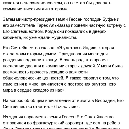
кажется неплохим человеком, он не стал бы доверять
коммунистическим диктаторам».
Затем министр-президент земли Гессен господин Буфье и
его заместитель Тарек Аль-Вазар провели частную встречу с
Его Святейшеством. Когда они показались в дверях
кабинета, их уже ждали журналисты.
Его Святейшество сказал: «Я улетаю в Индию, которая
стала моим вторым домом. Празднования моего дня
рождения подошли к концу. Я очень рад, что провел
последние два дня в компании старых друзей. У меня была
возможность прочесть лекцию о важности
общечеловеческих ценностей. Я также говорил о том, что
изменения в мире начинаются с построения внутреннего
мира в сердце каждого из нас».
На вопрос об общем впечатлении от визита в Висбаден, Его
Святейшество ответил: «Я счастлив».
Из здания парламента земли Гессен Его Святейшество
отправился во франкфуртский аэропорт, где сел на рейс в
Дели. Завтра утром он возвращается домой в Дхарамсалу.