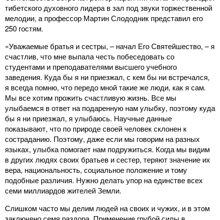
тибетского духовного лидера в зал под звуки торжественной
мелодии, а профессор Мартин Слододник представил его
250 гостям.
«Уважаемые братья и сестры, – начал Его Святейшество, – я
счастлив, что мне выпала честь побеседовать со
студентами и преподавателями высшего учебного
заведения. Куда бы я ни приезжал, с кем бы ни встречался,
я всегда помню, что передо мной такие же люди, как я сам.
Мы все хотим прожить счастливую жизнь. Все мы
улыбаемся в ответ на подаренную нам улыбку, поэтому куда
бы я ни приезжал, я улыбаюсь. Научные данные
показывают, что по природе своей человек склонен к
состраданию. Поэтому, даже если мы говорим на разных
языках, улыбка помогает нам подружиться. Когда мы видим
в других людях своих братьев и сестер, теряют значение их
вера, национальность, социальное положение и тому
подобные различия. Нужно делать упор на единстве всех
семи миллиардов жителей Земли.
Слишком часто мы делим людей на своих и чужих, и в этом
заключено семя раздора. Применение грубой силы в