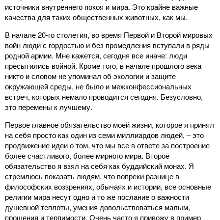
источники внутреннего покоя и мира. Это крайне важные
качества для таких общественных животных, как мы.
В начале 20-го столетия, во время Первой и Второй мировых
войн люди с гордостью и без промедления вступали в ряды
родной армии. Мне кажется, сегодня все иначе: люди
пресытились войной. Кроме того, в начале прошлого века
никто и словом не упоминал об экологии и защите
окружающей среды, не было и межконфессиональных
встреч, которых немало проводится сегодня. Безусловно,
это перемены к лучшему.
Первое главное обязательство моей жизни, которое я принял
на себя просто как один из семи миллиардов людей, – это
продвижение идеи о том, что мы все в ответе за построение
более счастливого, более мирного мира. Второе
обязательство я взял на себя как буддийский монах. Я
стремлюсь показать людям, что вопреки разнице в
философских воззрениях, обычаях и истории, все основные
религии мира несут одно и то же послание о важности
душевной теплоты, умения довольствоваться малым,
прощения и терпимости. Очень часто я привожу в пример