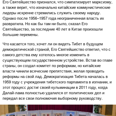
Его Святейшество признался, что симпатизирует марксизму,
а также верит, что изначально китайские коммунистические
лидеры искренне стремились служить своему народу.
Однако после 1956–1957 года неограниченная власть их
развратила. Но как бы там ни было, сказал Его
Святейшество, за последние 40 лет в Китае произошли
большие перемены.
Что касается того, хочет ли он видеть Тибет в будущем
демократической страной, Его Святейшество ответил, что с
самого детства ему хотелось многое изменить в
существующем государственном устройстве. Встав во главе
страны, он создал комитет по реформам, но китайские
власти чинили всяческие препятствия, желая проводить
реформы на свой лад. Демократизация Тибета началась в
1959 году с учреждения тибетского парламента в изгнании, и
этот процесс достиг своей кульминации в 2011 году, когда
Далай-лама полностью удалился от политических дел и
передал все свои полномочия выборному руководству.