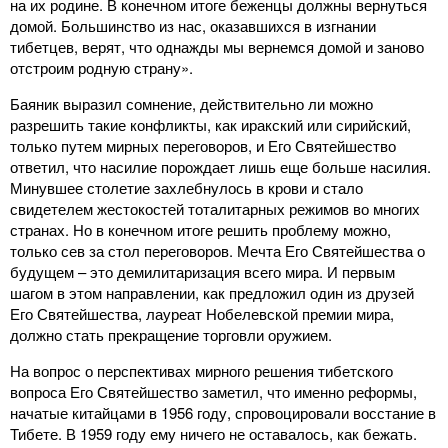
на их родине. В конечном итоге беженцы должны вернуться
домой. Большинство из нас, оказавшихся в изгнании
тибетцев, верят, что однажды мы вернемся домой и заново
отстроим родную страну».
Баяник выразил сомнение, действительно ли можно
разрешить такие конфликты, как иракский или сирийский,
только путем мирных переговоров, и Его Святейшество
ответил, что насилие порождает лишь еще больше насилия.
Минувшее столетие захлебнулось в крови и стало
свидетелем жестокостей тоталитарных режимов во многих
странах. Но в конечном итоге решить проблему можно,
только сев за стол переговоров. Мечта Его Святейшества о
будущем – это демилитаризация всего мира. И первым
шагом в этом направлении, как предложил один из друзей
Его Святейшества, лауреат Нобелевской премии мира,
должно стать прекращение торговли оружием.
На вопрос о перспективах мирного решения тибетского
вопроса Его Святейшество заметил, что именно реформы,
начатые китайцами в 1956 году, спровоцировали восстание в
Тибете. В 1959 году ему ничего не оставалось, как бежать.