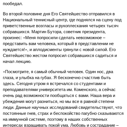
пообедал.
Во второй половине дня Его Святейшество отправился в
Национальный теннисный центр, где поднялся на сцену под
приветственные возгласы и рукоплескания четырех тысяч
собравшихся. Мартин Бутора, советник президента,
произнес: «Меня попросили сделать невозможное –
представить вам человека, который в представлении не
нуждается!», и аплодисменты грянули с новой силой. Его
Святейшество жестом попросил собравшихся садиться и
начал лекцию.
«Посмотрите, я самый обычный человек. Один нос, два
глаза, и улыбка на губах. Я бесконечно счастлив быть
здесь. Сегодня утром я встречался со студентами и
преподавателями университета им. Коменского, а сейчас
очень рад возможности пообщаться с вами. Наша вера и
убеждения могут разниться, но мы все в равной степени
люди. Данные научных исследований свидетельствуют, что
постоянные гнев, страх и беспокойство пагубно сказываются
на иммунной системе, поэтому в наших собственных
интересах взращивать покой ума. Любовь и сострадание –