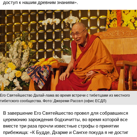
доступ к нашим древним знаниям».
Его Святейшество Далай-лама во время встречи с тибетцами из местного
тибетского сообщества. Фото: Джереми Рассел (офис ЕСДЛ)
В завершение Его Святейшество провел для собравшихся
церемонию зарождения бодхичитты, во время которой все
вместе три раза прочли известные строфы о принятии
прибежища: «К Будде, Дхарме и Сангхе покуда я не достиг