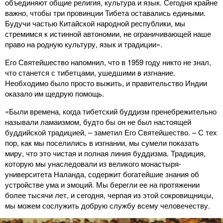
объединяют общие религия, культура и язык. Сегодня крайне
важно, чтобы три провинции Тибета оставались едиными.
Будучи частью Китайской народной республики, мы
стремимся к истинной автономии, не ограничивающей наше
право на родную культуру, язык и традиции».
Его Святейшество напомнил, что в 1959 году никто не знал,
что станется с тибетцами, ушедшими в изгнание.
Необходимо было просто выжить, и правительство Индии
оказало им щедрую помощь.
«Были времена, когда тибетский буддизм пренебрежительно
называли ламаизмом, будто бы он не был настоящей
буддийской традицией, – заметил Его Святейшество. – С тех
пор, как мы поселились в изгнании, мы сумели показать
миру, что это чистая и полная линия буддизма. Традиция,
которую мы унаследовали из великого монастыря-
университета Наланда, содержит богатейшие знания об
устройстве ума и эмоций. Мы берегли ее на протяжении
более тысячи лет, и сегодня, черпая из этой сокровищницы,
мы можем сослужить добрую службу всему человечеству.