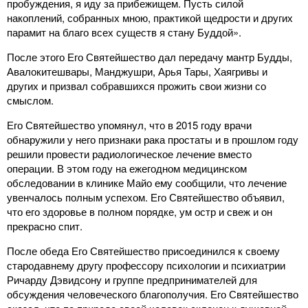
пробуждения, я иду за прибежищем. Пусть силой
накоплений, собранных мною, практикой щедрости и других
парамит на благо всех существ я стану Буддой».
После этого Его Святейшество дал передачу мантр Будды,
Авалокитешвары, Манджушри, Арья Тары, Хаягривы и
других и призвал собравшихся прожить свои жизни со
смыслом.
Его Святейшество упомянул, что в 2015 году врачи
обнаружили у него признаки рака простаты и в прошлом году
решили провести радиологическое лечение вместо
операции. В этом году на ежегодном медицинском
обследовании в клинике Майо ему сообщили, что лечение
увенчалось полным успехом. Его Святейшество объявил,
что его здоровье в полном порядке, ум остр и свеж и он
прекрасно спит.
После обеда Его Святейшество присоединился к своему
стародавнему другу профессору психологии и психиатрии
Ричарду Дэвидсону и группе предпринимателей для
обсуждения человеческого благополучия. Его Святейшество