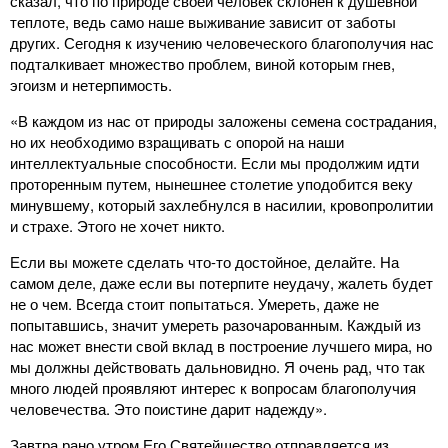
сказал, что по природе своей человек склонен к душевной
теплоте, ведь само наше выживание зависит от заботы
других. Сегодня к изучению человеческого благополучия нас
подталкивает множество проблем, виной которым гнев,
эгоизм и нетерпимость.
«В каждом из нас от природы заложены семена сострадания,
но их необходимо взращивать с опорой на наши
интеллектуальные способности. Если мы продолжим идти
проторенным путем, нынешнее столетие уподобится веку
минувшему, который захлебнулся в насилии, кровопролитии
и страхе. Этого не хочет никто.
Если вы можете сделать что-то достойное, делайте. На
самом деле, даже если вы потерпите неудачу, жалеть будет
не о чем. Всегда стоит попытаться. Умереть, даже не
попытавшись, значит умереть разочарованным. Каждый из
нас может внести свой вклад в построение лучшего мира, но
мы должны действовать дальновидно. Я очень рад, что так
много людей проявляют интерес к вопросам благополучия
человечества. Это поистине дарит надежду».
Завтра рано утром Его Святейшество отправляется из