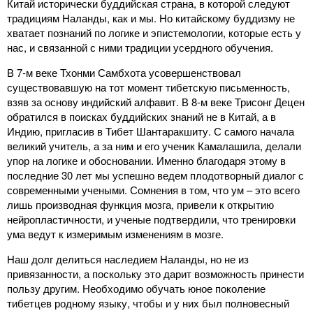
Китай исторически буддийская страна, в которой следуют
традициям Наланды, как и мы. Но китайскому буддизму не
хватает познаний по логике и эпистемологии, которые есть у
нас, и связанной с ними традиции усердного обучения.
В 7-м веке Тхонми Самбхота усовершенствовал
существовавшую на тот момент тибетскую письменность,
взяв за основу индийский алфавит. В 8-м веке Трисонг Децен
обратился в поисках буддийских знаний не в Китай, а в
Индию, пригласив в Тибет Шантаракшиту. С самого начала
великий учитель, а за ним и его ученик Камалашила, делали
упор на логике и обосновании. Именно благодаря этому в
последние 30 лет мы успешно ведем плодотворный диалог с
современными учеными. Сомнения в том, что ум – это всего
лишь производная функция мозга, привели к открытию
нейропластичности, и ученые подтвердили, что тренировки
ума ведут к измеримым изменениям в мозге.
Наш долг делиться наследием Наланды, но не из
привязанности, а поскольку это дарит возможность принести
пользу другим. Необходимо обучать юное поколение
тибетцев родному языку, чтобы и у них был полновесный