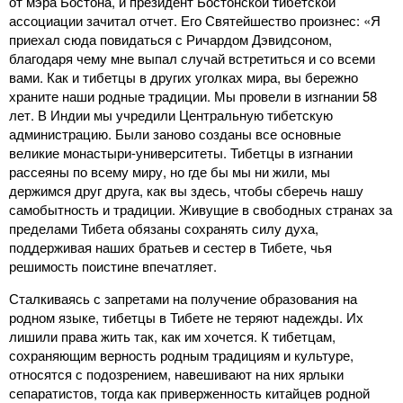
от мэра Бостона, и президент Бостонской тибетской
ассоциации зачитал отчет. Его Святейшество произнес: «Я
приехал сюда повидаться с Ричардом Дэвидсоном,
благодаря чему мне выпал случай встретиться и со всеми
вами. Как и тибетцы в других уголках мира, вы бережно
храните наши родные традиции. Мы провели в изгнании 58
лет. В Индии мы учредили Центральную тибетскую
администрацию. Были заново созданы все основные
великие монастыри-университеты. Тибетцы в изгнании
рассеяны по всему миру, но где бы мы ни жили, мы
держимся друг друга, как вы здесь, чтобы сберечь нашу
самобытность и традиции. Живущие в свободных странах за
пределами Тибета обязаны сохранять силу духа,
поддерживая наших братьев и сестер в Тибете, чья
решимость поистине впечатляет.
Сталкиваясь с запретами на получение образования на
родном языке, тибетцы в Тибете не теряют надежды. Их
лишили права жить так, как им хочется. К тибетцам,
сохраняющим верность родным традициям и культуре,
относятся с подозрением, навешивают на них ярлыки
сепаратистов, тогда как приверженность китайцев родной