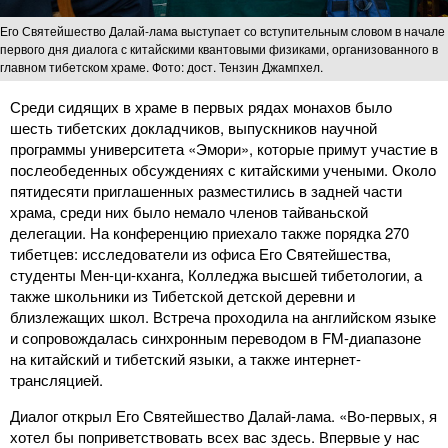
Его Святейшество Далай-лама выступает со вступительным словом в начале
первого дня диалога с китайскими квантовыми физиками, организованного в
главном тибетском храме. Фото: дост. Тензин Джампхел.
Среди сидящих в храме в первых рядах монахов было
шесть тибетских докладчиков, выпускников научной
программы университета «Эмори», которые примут участие в
послеобеденных обсуждениях с китайскими учеными. Около
пятидесяти приглашенных разместились в задней части
храма, среди них было немало членов тайваньской
делегации. На конференцию приехало также порядка 270
тибетцев: исследователи из офиса Его Святейшества,
студенты Мен-ци-кханга, Колледжа высшей тибетологии, а
также школьники из Тибетской детской деревни и
близлежащих школ. Встреча проходила на английском языке
и сопровождалась синхронным переводом в FM-диапазоне
на китайский и тибетский языки, а также интернет-
трансляцией.
Диалог открыл Его Святейшество Далай-лама. «Во-первых, я
хотел бы поприветствовать всех вас здесь. Впервые у нас