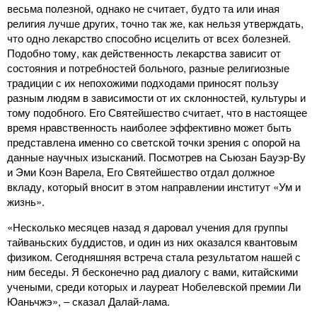
весьма полезной, однако не считает, будто та или иная
религия лучше других, точно так же, как нельзя утверждать,
что одно лекарство способно исцелить от всех болезней.
Подобно тому, как действенность лекарства зависит от
состояния и потребностей больного, разные религиозные
традиции с их непохожими подходами приносят пользу
разным людям в зависимости от их склонностей, культуры и
тому подобного. Его Святейшество считает, что в настоящее
время нравственность наиболее эффективно может быть
представлена именно со светской точки зрения с опорой на
данные научных изысканий. Посмотрев на Сьюзан Бауэр-Ву
и Эми Коэн Варела, Его Святейшество отдал должное
вкладу, который вносит в этом направлении институт «Ум и
жизнь».
«Несколько месяцев назад я даровал учения для группы
тайваньских буддистов, и один из них оказался квантовым
физиком. Сегодняшняя встреча стала результатом нашей с
ним беседы. Я бесконечно рад диалогу с вами, китайскими
учеными, среди которых и лауреат Нобелевской премии Ли
Юаньчжэ», – сказал Далай-лама.