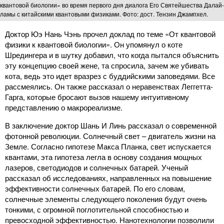
квантовой биологии» во время первого дня диалога Его Святейшества Далай-
ламы с китайскими квантовыми физиками. Фото: дост. Тензин Джампхел.
Доктор Юэ Нань Чэнь прочел доклад по теме «От квантовой
физики к квантовой биологии». Он упомянул о коте
Шредингера и в шутку добавил, что когда пытался объяснить
эту концепцию своей жене, та спросила, зачем же убивать
кота, ведь это идет вразрез с буддийскими заповедями. Все
рассмеялись. Он также рассказал о неравенствах Леггетта-
Гарга, которые бросают вызов нашему интуитивному
представлению о макрореализме.
В заключение доктор Шань И Линь рассказал о современной
фотонной революции. Солнечный свет – двигатель жизни на
Земле. Согласно гипотезе Макса Планка, свет испускается
квантами, эта гипотеза легла в основу создания мощных
лазеров, светодиодов и солнечных батарей. Ученый
рассказал об исследованиях, направленных на повышение
эффективности солнечных батарей. По его словам,
солнечные элементы следующего поколения будут очень
тонкими, с огромной поглотительной способностью и
превосходной эффективностью. Нанотехнологии позволили