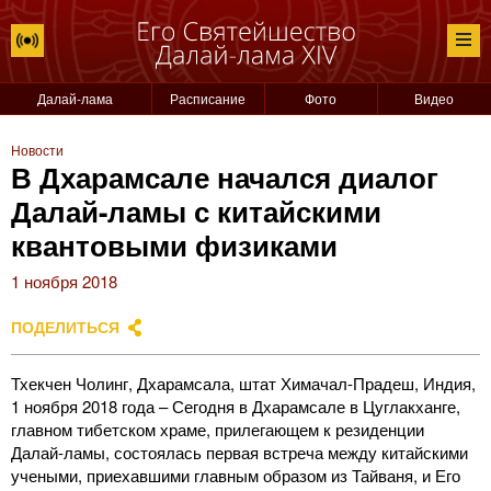
Далай-лама
Расписание
Фото
Видео
Новости
В Дхарамсале начался диалог
Далай-ламы с китайскими
квантовыми физиками
1 ноября 2018
ПОДЕЛИТЬСЯ
Тхекчен Чолинг, Дхарамсала, штат Химачал-Прадеш, Индия,
1 ноября 2018 года – Сегодня в Дхарамсале в Цуглакханге,
главном тибетском храме, прилегающем к резиденции
Далай-ламы, состоялась первая встреча между китайскими
учеными, приехавшими главным образом из Тайваня, и Его