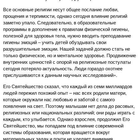
Все основные религии несут общее послание любви,
прощения и терпимости, однако сегодня влияние религий
заметно упало. Следовательно, в образовательные
программы в дополнение к правилам физической гигиены,
полезной для здоровья тела, нужно вводить преподавание
гигиены эмоций – учить детей обуздывать свои
разрушительные эмоции. Нашей задачей должно стать не
только физическое, но и ментальное здоровье. Продвижение
внутренних ценностей с опорой на религиозные постулаты
сегодня потеряло актуальность. Люди гораздо охотнее
прислушиваются к данным научных исследований».
Его Святейшество сказал, что каждый из семи миллиардов
людей пережил похожий опыт – нас всех родили матери,
которые окружали нас любовью и заботой с самого
появления на свет. Поэтому малышам нет дела до расовых,
религиозных или национальных различий; они рады играть с
каждым, кто улыбается. Однако взрослея, продолжил Его
Святейшество, мы попадаем под влияние современной
системы образования, которая вращается вокруг
материальных задач и почти не уделяет внимания