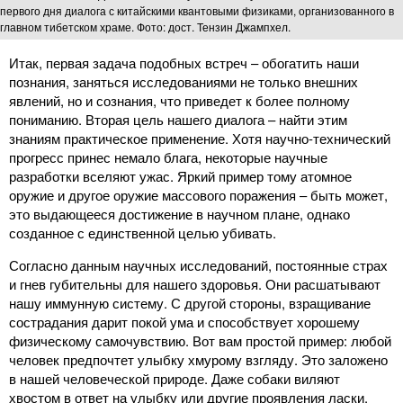
первого дня диалога с китайскими квантовыми физиками, организованного в
главном тибетском храме. Фото: дост. Тензин Джампхел.
Итак, первая задача подобных встреч – обогатить наши
познания, заняться исследованиями не только внешних
явлений, но и сознания, что приведет к более полному
пониманию. Вторая цель нашего диалога – найти этим
знаниям практическое применение. Хотя научно-технический
прогресс принес немало блага, некоторые научные
разработки вселяют ужас. Яркий пример тому атомное
оружие и другое оружие массового поражения – быть может,
это выдающееся достижение в научном плане, однако
созданное с единственной целью убивать.
Согласно данным научных исследований, постоянные страх
и гнев губительны для нашего здоровья. Они расшатывают
нашу иммунную систему. С другой стороны, взращивание
сострадания дарит покой ума и способствует хорошему
физическому самочувствию. Вот вам простой пример: любой
человек предпочтет улыбку хмурому взгляду. Это заложено
в нашей человеческой природе. Даже собаки виляют
хвостом в ответ на улыбку или другие проявления ласки.