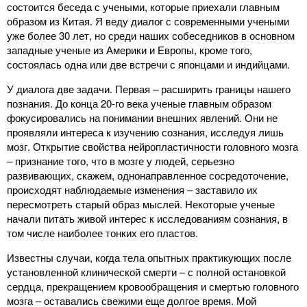
состоится беседа с учеными, которые приехали главным
образом из Китая. Я веду диалог с современными учеными
уже более 30 лет, но среди наших собеседников в основном
западные ученые из Америки и Европы, кроме того,
состоялась одна или две встречи с японцами и индийцами.
У диалога две задачи. Первая – расширить границы нашего
познания. До конца 20-го века ученые главным образом
фокусировались на понимании внешних явлений. Они не
проявляли интереса к изучению сознания, исследуя лишь
мозг. Открытие свойства нейропластичности головного мозга
– признание того, что в мозге у людей, серьезно
развивающих, скажем, однонаправленное сосредоточение,
происходят наблюдаемые изменения – заставило их
пересмотреть старый образ мыслей. Некоторые ученые
начали питать живой интерес к исследованиям сознания, в
том числе наиболее тонких его пластов.
Известны случаи, когда тела опытных практикующих после
установленной клинической смерти – с полной остановкой
сердца, прекращением кровообращения и смертью головного
мозга – оставались свежими еще долгое время. Мой