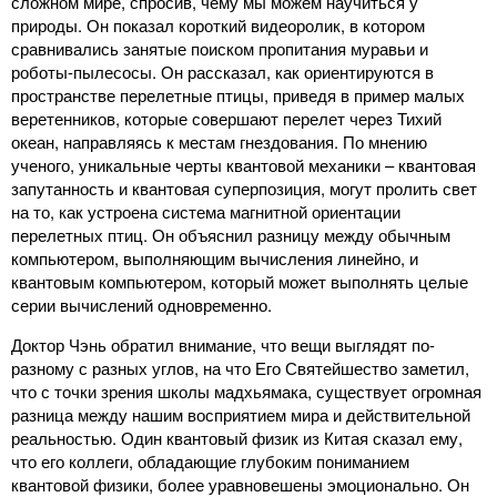
сложном мире, спросив, чему мы можем научиться у
природы. Он показал короткий видеоролик, в котором
сравнивались занятые поиском пропитания муравьи и
роботы-пылесосы. Он рассказал, как ориентируются в
пространстве перелетные птицы, приведя в пример малых
веретенников, которые совершают перелет через Тихий
океан, направляясь к местам гнездования. По мнению
ученого, уникальные черты квантовой механики – квантовая
запутанность и квантовая суперпозиция, могут пролить свет
на то, как устроена система магнитной ориентации
перелетных птиц. Он объяснил разницу между обычным
компьютером, выполняющим вычисления линейно, и
квантовым компьютером, который может выполнять целые
серии вычислений одновременно.
Доктор Чэнь обратил внимание, что вещи выглядят по-
разному с разных углов, на что Его Святейшество заметил,
что с точки зрения школы мадхьямака, существует огромная
разница между нашим восприятием мира и действительной
реальностью. Один квантовый физик из Китая сказал ему,
что его коллеги, обладающие глубоким пониманием
квантовой физики, более уравновешены эмоционально. Он