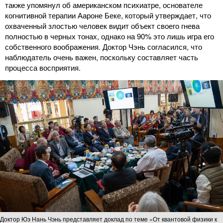
также упомянул об американском психиатре, основателе
когнитивной терапии Аароне Беке, который утверждает, что
охваченный злостью человек видит объект своего гнева
полностью в черных тонах, однако на 90% это лишь игра его
собственного воображения. Доктор Чэнь согласился, что
наблюдатель очень важен, поскольку составляет часть
процесса восприятия.
Доктор Юэ Нань Чэнь представляет доклад по теме «От квантовой физики к