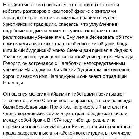
Его Святейшество признался, что порой он старается
избегать разговоров о квантовой физике с жителями
западных стран, воспитанными как правило в иудео-
христианских традициях, опасаясь, что углубление в
подобные предметы может вступить в конфликт с их
религиозными убеждениями. Ему легче беседовать об этом
с жителями азиатских стран, особенно с китайцами. Когда
китайский буддийский монах Сюаньцзан пришел в Индию в
7-м веке, он поступил в монастырский университет Наланда.
Говорят, он встречался с Нагабодхи, непосредственным
учеником Нагарджуны. Китайским буддистам, несомненно,
хорошо знакомо имя Нагарджуны и они знают о традиции
Наланды.
Отношения между китайцами и тибетцами насчитывают
тысячи лет, и Его Святейшество признал, что они не всегда
были безоблачными. При этом, например, в 7-м столетии
члены королевских семей двух стран нередко заключали
между собой браки. В 1974 году тибетцы решили не
стремиться к независимости от Китая, если им предоставят
права, закрепленные в китайской конституции, в том числе