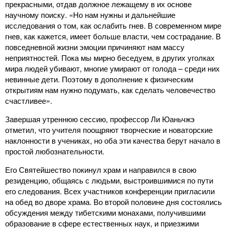
прекрасными, отдав должное лежащему в их основе
научному поиску. «Но нам нужны и дальнейшие
исследования о том, как ослабить гнев. В современном мире
гнев, как кажется, имеет больше власти, чем сострадание. В
повседневной жизни эмоции причиняют нам массу
неприятностей. Пока мы мирно беседуем, в других уголках
мира людей убивают, многие умирают от голода – среди них
невинные дети. Поэтому в дополнение к физическим
открытиям нам нужно подумать, как сделать человечество
счастливее».
Завершая утреннюю сессию, профессор Ли Юаньчжэ
отметил, что учителя поощряют творческие и новаторские
наклонности в учениках, но оба эти качества берут начало в
простой любознательности.
Его Святейшество покинул храм и направился в свою
резиденцию, общаясь с людьми, выстроившимися по пути
его следования. Всех участников конференции пригласили
на обед во дворе храма. Во второй половине дня состоялись
обсуждения между тибетскими монахами, получившими
образование в сфере естественных наук, и приезжими