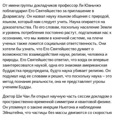
От имени группы докладчиков профессор Ли Юаньчжэ
поблагодарил Его Святейшество за приглашение в
Дхарамсалу. Он назвал науку языком общения с природой,
языком, который нам следует учить. Наука опирается на
доказательства. По его словам, поскольку население Земли
и уровень потребления постоянно растут, подталкивая нас к
осознанию, что мы живем в конечной системе, на плечи
ученых также ложится социальная ответственность. Они
хотели бы узнать, что Его Святейшество думает о
возможностях взаимодействия науки, религии, человека и
природы. Его Святейшество ответил, что когда он впервые
заинтересовался наукой, одна его знакомая американская
буддистка предупредила, будто наука убивает религию. Он
подумал над ее словами и решил, что поскольку наука – это
метод познания реальности, она не представляет угрозы
учениям Будды.
Доктор Ши Чан Ли открыл научную часть сессии докладом о
пространственно-временной симметрии и квантовой физике.
Он упомянул о законе инерции Ньютона и наблюдении
Эйнштейна, что частицы без массы двигаются со скоростью