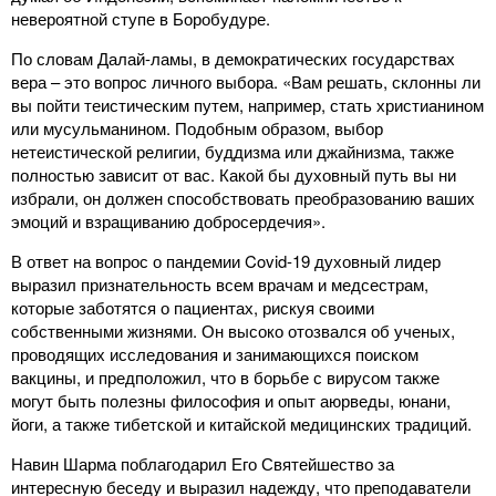
невероятной ступе в Боробудуре.
По словам Далай-ламы, в демократических государствах
вера – это вопрос личного выбора. «Вам решать, склонны ли
вы пойти теистическим путем, например, стать христианином
или мусульманином. Подобным образом, выбор
нетеистической религии, буддизма или джайнизма, также
полностью зависит от вас. Какой бы духовный путь вы ни
избрали, он должен способствовать преобразованию ваших
эмоций и взращиванию добросердечия».
В ответ на вопрос о пандемии Covid-19 духовный лидер
выразил признательность всем врачам и медсестрам,
которые заботятся о пациентах, рискуя своими
собственными жизнями. Он высоко отозвался об ученых,
проводящих исследования и занимающихся поиском
вакцины, и предположил, что в борьбе с вирусом также
могут быть полезны философия и опыт аюрведы, юнани,
йоги, а также тибетской и китайской медицинских традиций.
Навин Шарма поблагодарил Его Святейшество за
интересную беседу и выразил надежду, что преподаватели