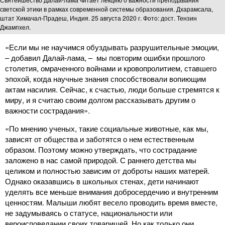
светской этики в рамках современной системы образования. Дхарамсала,
штат Химачал-Прадеш, Индия. 25 августа 2020 г. Фото: дост. Тензин
Джампхел.
«Если мы не научимся обуздывать разрушительные эмоции,
– добавил Далай-лама, – мы повторим ошибки прошлого
столетия, омраченного войнами и кровопролитием, ставшего
эпохой, когда научные знания способствовали вопиющим
актам насилия. Сейчас, к счастью, люди больше стремятся к
миру, и я считаю своим долгом рассказывать другим о
важности сострадания».
«По мнению ученых, такие социальные животные, как мы,
зависят от общества и заботятся о нем естественным
образом. Поэтому можно утверждать, что сострадание
заложено в нас самой природой. С раннего детства мы
целиком и полностью зависим от доброты наших матерей.
Однако оказавшись в школьных стенах, дети начинают
уделять все меньше внимания добросердечию и внутренним
ценностям. Малыши любят весело проводить время вместе,
не задумываясь о статусе, национальности или
вероисповедании своих товарищей. Но как только они