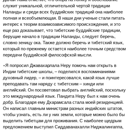
служит уникальной, отличительной чертой традиции
Наланды и среди всех буддийских традиций она наиболее
полная и всеобъемлющая. В наши дни ученые стали питать
интерес к теории взаимозависимого происхождения, и это
еще раз доказывает, что тибетские буддийские традиции,
берущие начало в традиции Наланды, следует беречь,
словно зеницу ока. Также должно беречь и тибетский язык,
который по-прежнему остается наиболее точным средством
передачи буддийской философской мысли.
«Я попросил Джавахарлала Неру помочь нам открыть в
Индии тибетские школы, – поделился воспоминаниями
духовный лидер, – и поинтересовался, какой язык лучше
преподавать там наряду с тибетским – хинди или
английский. Он посоветовал выбрать английский, поскольку
это международный язык. Пандита Неру был к нам очень
добр. Благодаря ему Дхарамсала стала моей резиденцией.
Он написал главным министрам разных индийских штатов,
чтобы узнать, есть ли у них земли, которые можно было бы
выделить тибетцам для проживания. С наиболее щедрым
предложением выступил Сиддаванахалли Ниджалингаппа,