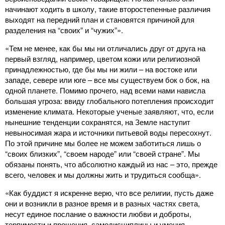
начинают ходить в школу, такие второстепенные различия
выходят на передний план и становятся причиной для
разделения на “своих” и “чужих”».
«Тем не менее, как бы мы ни отличались друг от друга на
первый взгляд, например, цветом кожи или религиозной
принадлежностью, где бы мы ни жили – на востоке или
западе, севере или юге – все мы существуем бок о бок, на
одной планете. Помимо прочего, над всеми нами нависла
большая угроза: ввиду глобального потепления происходит
изменение климата. Некоторые ученые заявляют, что, если
нынешние тенденции сохранятся, на Земле наступит
невыносимая жара и источники питьевой воды пересохнут.
По этой причине мы более не можем заботиться лишь о
“своих близких”, “своем народе” или “своей стране”. Мы
обязаны понять, что абсолютно каждый из нас – это, прежде
всего, человек и мы должны жить и трудиться сообща».
«Как буддист я искренне верю, что все религии, пусть даже
они и возникли в разное время и в разных частях света,
несут единое послание о важности любви и доброты,
терпимости и прощения, самодисциплины и умения