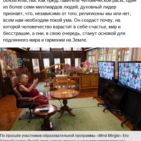
из более семи миллиардов людей, духовный лидер
признает, что, независимо от того, религиозны мы или нет,
всем нам необходим покой ума. Он создаст почву, на
которой человечество взрастит в себе счастье, мир и
бесстрашие, а они, в свою очередь, станут основой для
подлинного мира и гармонии на Земле.
По просьбе участников образовательной программы «Mind Mingle» Его
Святейшество Далай-лама читает лекцию о важности преподавания