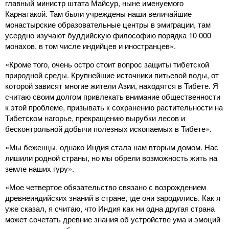
главный министр штата Майсур, ныне именуемого
Карнатакой. Там были учреждены наши величайшие
монастырские образовательные центры в эмиграции, там
усердно изучают буддийскую философию порядка 10 000
монахов, в том числе индийцев и иностранцев».
«Кроме того, очень остро стоит вопрос защиты тибетской
природной среды. Крупнейшие источники питьевой воды, от
которой зависят многие жители Азии, находятся в Тибете. Я
считаю своим долгом привлекать внимание общественности
к этой проблеме, призывать к сохранению растительности на
Тибетском нагорье, прекращению вырубки лесов и
бесконтрольной добычи полезных ископаемых в Тибете».
«Мы беженцы, однако Индия стала нам вторым домом. Нас
лишили родной страны, но мы обрели возможность жить на
земле наших гуру».
«Мое четвертое обязательство связано с возрождением
древнеиндийских знаний в стране, где они зародились. Как я
уже сказал, я считаю, что Индия как ни одна другая страна
может сочетать древние знания об устройстве ума и эмоций