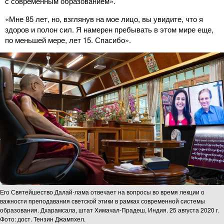
с современным образованием».
«Мне 85 лет, но, взглянув на мое лицо, вы увидите, что я
здоров и полон сил. Я намерен пребывать в этом мире еще,
по меньшей мере, лет 15. Спасибо».
Его Святейшество Далай-лама отвечает на вопросы во время лекции о
важности преподавания светской этики в рамках современной системы
образования. Дхарамсала, штат Химачал-Прадеш, Индия. 25 августа 2020 г.
Фото: дост. Тензин Джампхел.