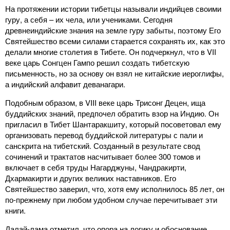
На протяжении истории тибетцы называли индийцев своими
гуру, а себя – их чела, или учениками. Сегодня
древнеиндийские знания на земле гуру забыты, поэтому Его
Святейшество всеми силами старается сохранять их, как это
делали многие столетия в Тибете. Он подчеркнул, что в VII
веке царь Сонгцен Гампо решил создать тибетскую
письменность, но за основу он взял не китайские иероглифы,
а индийский алфавит деванагари.
Подобным образом, в VIII веке царь Трисонг Децен, ища
буддийских знаний, предпочел обратить взор на Индию. Он
пригласил в Тибет Шантаракшиту, который посоветовал ему
организовать перевод буддийской литературы с пали и
санскрита на тибетский. Созданный в результате свод
сочинений и трактатов насчитывает более 300 томов и
включает в себя труды Нагарджуны, Чандракирти,
Дхармакирти и других великих наставников. Его
Святейшество заверил, что, хотя ему исполнилось 85 лет, он
по-прежнему при любом удобном случае перечитывает эти
книги.
Далай-лама отметил, что опора на логику и обоснование