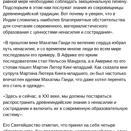
равной мере необходимо соблюдать эмоциональную гигиену.
Подспорьем в этом нам послужат знания из сокровищницы
древнеиндийской традиции. Вот почему я уверен, что в
Индии сложились наиболее благоприятные обстоятельства
для сочетания современного, материалистического
образования с ценностями ненасилия и сострадания».
«В прошлом веке Махатма Ганди по велению сердца избрал
путь ненасилия, и со временем многие люди во всем мире
последовали его примеру. В Африке его ярким
последователем стал Нельсон Мандела, а в Америке по его
стопам пошел Мартин Лютер Кинг-младший. Как сказала мне
супруга Мартина Лютера Кинга-младшего, он был настолько
впечатлен идеями Махатмы Ганди, что даже хотел перенять
его стиль в одежде».
«Здесь и сейчас, в XXI веке, мы должны постараться
распространить древнеиндийские знания о ненасилии и
сострадании и включить их в современную образовательную
систему».
Его Святейшество отметил, что принял на себя четыре
обязательства. Как представитель человеческой расы, один