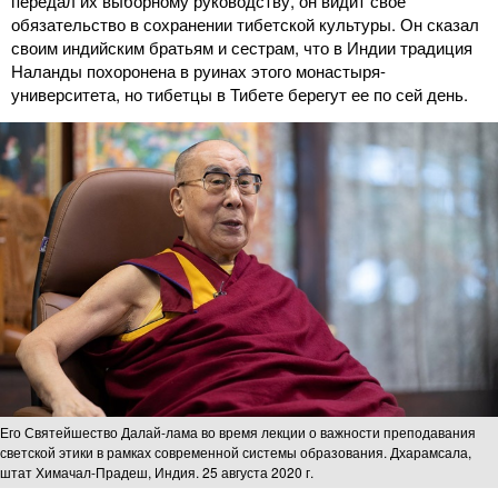
передал их выборному руководству, он видит свое
обязательство в сохранении тибетской культуры. Он сказал
своим индийским братьям и сестрам, что в Индии традиция
Наланды похоронена в руинах этого монастыря-
университета, но тибетцы в Тибете берегут ее по сей день.
Его Святейшество Далай-лама во время лекции о важности преподавания
светской этики в рамках современной системы образования. Дхарамсала,
штат Химачал-Прадеш, Индия. 25 августа 2020 г.