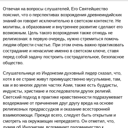
Отвечая на вопросы слушателей, Его Святейшество
пояснил, что о перспективах возрождения древнеиндийских
знаний он говорит исключительно в светском контексте. Не
молитвы, а образование и внутреннее развитие сделают его
возможным. Цель такого возрождения также отнюдь не
религиозная: в первую очередь, нужно стремиться помочь
людям обрести счастье. При этом очень важно практиковать
сострадание и ненасилие именно в светском ключе, ставя
перед собой задачу построить сострадательное, безопасное
общество.
Слушательнице из Индонезии духовный лидер сказал, что,
хотя в ее стране живут преимущественно мусульмане, там,
как и во многих других частях Азии, также есть буддисты,
индуисты, христиане и последователи других религий.
Светский подход в практике нравственности подразумевает
воздержание от причинения друг другу вреда на основе
религиозных предрассудков и оказание всесторонней
взаимопомощи. Прежде всего, следует быть открытым и
смотреть на окружающих непредвзято. Он отметил, что,
думая об Индонезии, вспоминает паломничество к