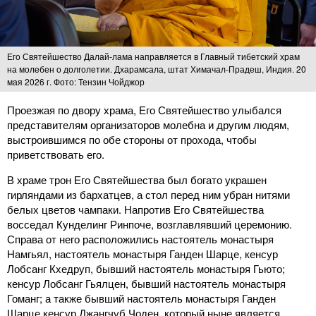
Его Святейшество Далай-лама направляется в Главный тибетский храм
на молебен о долголетии. Дхарамсала, штат Химачал-Прадеш, Индия. 20
мая 2026 г. Фото: Тензин Чойджор
Проезжая по двору храма, Его Святейшество улыбался
представителям организаторов молебна и другим людям,
выстроившимся по обе стороны от прохода, чтобы
приветствовать его.
В храме трон Его Святейшества был богато украшен
гирляндами из бархатцев, а стол перед ним убран нитями
белых цветов чампаки. Напротив Его Святейшества
восседал Кунделинг Ринпоче, возглавлявший церемонию.
Справа от него расположились настоятель монастыря
Намгьял, настоятель монастыря Ганден Шарце, кенсур
Лобсанг Кхедруп, бывший настоятель монастыря Гьюто;
кенсур Лобсанг Гьялцен, бывший настоятель монастыря
Гоманг; а также бывший настоятель монастыря Ганден
Шарце кенсур Джангчуб Чоден, который ныне является