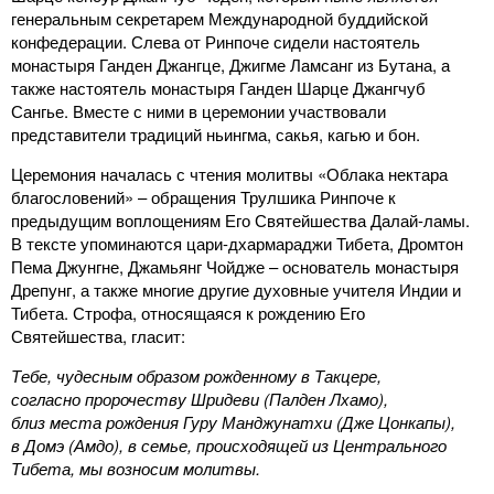
генеральным секретарем Международной буддийской
конфедерации. Слева от Ринпоче сидели настоятель
монастыря Ганден Джангце, Джигме Ламсанг из Бутана, а
также настоятель монастыря Ганден Шарце Джангчуб
Сангье. Вместе с ними в церемонии участвовали
представители традиций ньингма, сакья, кагью и бон.
Церемония началась с чтения молитвы «Облака нектара
благословений» – обращения Трулшика Ринпоче к
предыдущим воплощениям Его Святейшества Далай-ламы.
В тексте упоминаются цари-дхармараджи Тибета, Дромтон
Пема Джунгне, Джамьянг Чойдже – основатель монастыря
Дрепунг, а также многие другие духовные учителя Индии и
Тибета. Строфа, относящаяся к рождению Его
Святейшества, гласит:
Тебе, чудесным образом рожденному в Такцере,
согласно пророчеству Шридеви (Палден Лхамо),
близ места рождения Гуру Манджунатхи (Дже Цонкапы),
в Домэ (Амдо), в семье, происходящей из Центрального
Тибета, мы возносим молитвы.