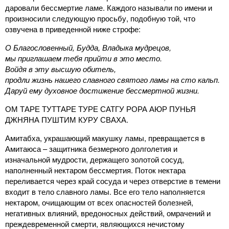
даровали бессмертие ламе. Каждого называли по имени и
произносили следующую просьбу, подобную той, что
озвучена в приведенной ниже строфе:
О Благословенный, Будда, Владыка мудрецов,
мы приглашаем тебя прийти в это место.
Войдя в эту высшую обитель,
продли жизнь нашего славного святого ламы на сто кальп.
Даруй ему духовное достижение бессмертной жизни.
ОМ ТАРЕ ТУТТАРЕ ТУРЕ САТГУ РОРА АЮР ПУНЬЯ
ДЖНЯНА ПУШТИМ КУРУ СВАХА.
Амитабха, украшающий макушку ламы, превращается в
Амитаюса – защитника безмерного долголетия и
изначальной мудрости, держащего золотой сосуд,
наполненный нектаром бессмертия. Поток нектара
переливается через край сосуда и через отверстие в темени
входит в тело славного ламы. Все его тело наполняется
нектаром, очищающим от всех опасностей болезней,
негативных влияний, вредоносных действий, омрачений и
преждевременной смерти, являющихся нечистому