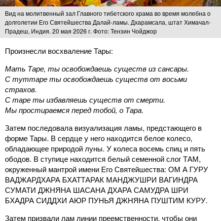
Вид на молитвенный зал Главного тибетского храма во время молебна о
долголетии Его Святейшества Далай-ламы. Дхарамсала, штат Химачал-
Прадеш, Индия. 20 мая 2026 г. Фото: Тензин Чойджор
Произнесли восхваление Тары:
Мать Таре, ты освобождаешь существ из сансары.
С туттаре ты освобождаешь существ от восьми
страхов.
С таре ты избавляешь существ от смерти.
Мы простираемся перед тобой, о Тара.
Затем последовала визуализация ламы, предстающего в
форме Тары. В сердце у него находится белое колесо,
обладающее природой луны. У колеса восемь спиц и пять
ободов. В ступице находится белый семенной слог ТАМ,
окруженный мантрой имени Его Святейшества: ОМ А ГУРУ
ВАДЖАРДХАРА БХАТТАРАК МАНДЖУШРИ ВАГИНДРА
СУМАТИ ДЖНЯНА ШАСАНА ДХАРА САМУДРА ШРИ
БХАДРА СИДДХИ АЮР ПУНЬЯ ДЖНЯНА ПУШТИМ КУРУ.
Затем призвали лам линии преемственности, чтобы они