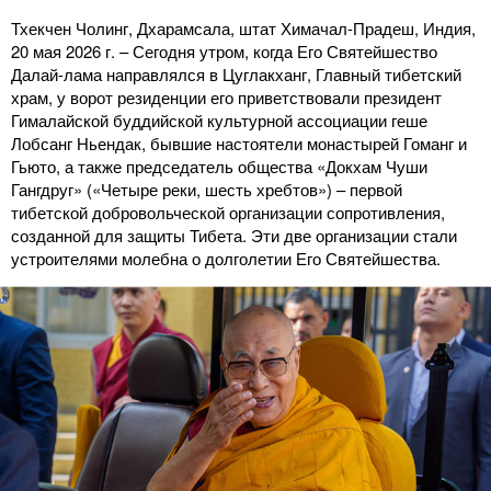
Тхекчен Чолинг, Дхарамсала, штат Химачал-Прадеш, Индия,
20 мая 2026 г. – Сегодня утром, когда Его Святейшество
Далай-лама направлялся в Цуглакханг, Главный тибетский
храм, у ворот резиденции его приветствовали президент
Гималайской буддийской культурной ассоциации геше
Лобсанг Ньендак, бывшие настоятели монастырей Гоманг и
Гьюто, а также председатель общества «Докхам Чуши
Гангдруг» («Четыре реки, шесть хребтов») – первой
тибетской добровольческой организации сопротивления,
созданной для защиты Тибета. Эти две организации стали
устроителями молебна о долголетии Его Святейшества.