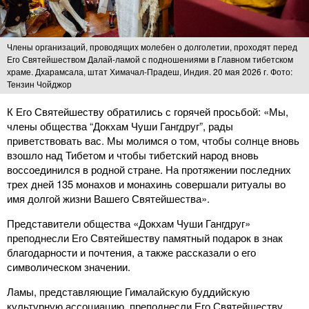
Члены организаций, проводящих молебен о долголетии, проходят перед
Его Святейшеством Далай-ламой с подношениями в Главном тибетском
храме. Дхарамсала, штат Химачал-Прадеш, Индия. 20 мая 2026 г. Фото:
Тензин Чойджор
К Его Святейшеству обратились с горячей просьбой: «Мы,
члены общества “Докхам Чуши Гангдруг”, рады
приветствовать вас. Мы молимся о том, чтобы солнце вновь
взошло над Тибетом и чтобы тибетский народ вновь
воссоединился в родной стране. На протяжении последних
трех дней 135 монахов и монахинь совершали ритуалы во
имя долгой жизни Вашего Святейшества».
Представители общества «Докхам Чуши Гангдруг»
преподнесли Его Святейшеству памятный подарок в знак
благодарности и почтения, а также рассказали о его
символическом значении.
Ламы, представляющие Гималайскую буддийскую
культурную ассоциацию, преподнесли Его Святейшеству