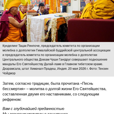
Кунделинг Тацак Ринпоче, председатель комитета по организации
молебна о долголетии Гималайской буддийской центральной ассоциации
и председатель комитета по организации молебна о долголетии
Центрального общества Докхам Чуши Гангдруг совершают подношение
мандалы Его Святейшеству Далай-ламе в Главном тибетском храме.
Дхарамсала, штат Химачал-Прадеш, Индия. 20 мая 2026 г. Фото: Тензин
Чойджор
Затем, согласно традиции, была прочитана «Песнь
бессмертия» – молитва о долгой жизни Его Святейшества,
составленная двумя его наставниками, со следующим
рефреном:
Вам с глубочайшей преданностью
Мы возносим молитву о защитнике