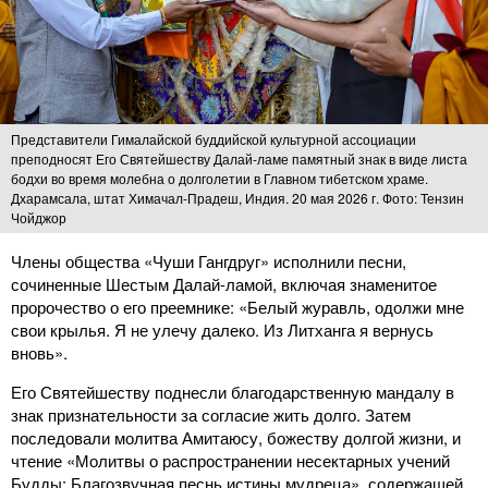
Представители Гималайской буддийской культурной ассоциации
преподносят Его Святейшеству Далай-ламе памятный знак в виде листа
бодхи во время молебна о долголетии в Главном тибетском храме.
Дхарамсала, штат Химачал-Прадеш, Индия. 20 мая 2026 г. Фото: Тензин
Чойджор
Члены общества «Чуши Гангдруг» исполнили песни,
сочиненные Шестым Далай-ламой, включая знаменитое
пророчество о его преемнике: «Белый журавль, одолжи мне
свои крылья. Я не улечу далеко. Из Литханга я вернусь
вновь».
Его Святейшеству поднесли благодарственную мандалу в
знак признательности за согласие жить долго. Затем
последовали молитва Амитаюсу, божеству долгой жизни, и
чтение «Молитвы о распространении несектарных учений
Будды: Благозвучная песнь истины мудреца», содержащей