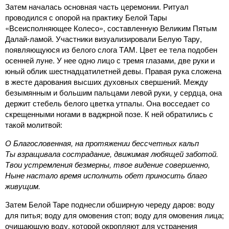
Затем началась основная часть церемонии. Ритуал
проводился с опорой на практику Белой Тары
«Всеисполняющее Колесо», составленную Великим Пятым
Далай-ламой. Участники визуализировали Белую Тару,
появляющуюся из белого слога ТАМ. Цвет ее тела подобен
осенней луне. У нее одно лицо с тремя глазами, две руки и
юный облик шестнадцатилетней девы. Правая рука сложена
в жесте дарования высших духовных свершений. Между
безымянным и большим пальцами левой руки, у сердца, она
держит стебель белого цветка утпалы. Она восседает со
скрещенными ногами в ваджрной позе. К ней обратились с
такой молитвой:
О Благословенная, на протяжении бессчетных кальп
Ты взращивала сострадание, движимая любящей заботой.
Твои устремления безмерны, твое видение совершенно,
Ныне настало время исполнить обет приносить благо
живущим.
Затем Белой Таре поднесли обширную череду даров: воду
для питья; воду для омовения стоп; воду для омовения лица;
очищающую воду, которой окропляют для устранения