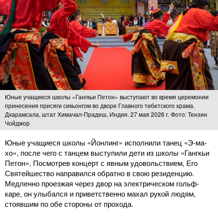
Юные учащиеся школы «Гангкьи Петон» выступают во время церемонии
принесения присяги сикьонгом во дворе Главного тибетского храма.
Дхарамсала, штат Химачал-Прадеш, Индия. 27 мая 2026 г. Фото: Тензин
Чойджор
Юные учащиеся школы «Йонлинг» исполнили танец «Э-ма-
хо», после чего с танцем выступили дети из школы «Гангкьи
Петон». Посмотрев концерт с явным удовольствием, Его
Святейшество направился обратно в свою резиденцию.
Медленно проезжая через двор на электрическом гольф-
каре, он улыбался и приветственно махал рукой людям,
стоявшим по обе стороны от прохода.