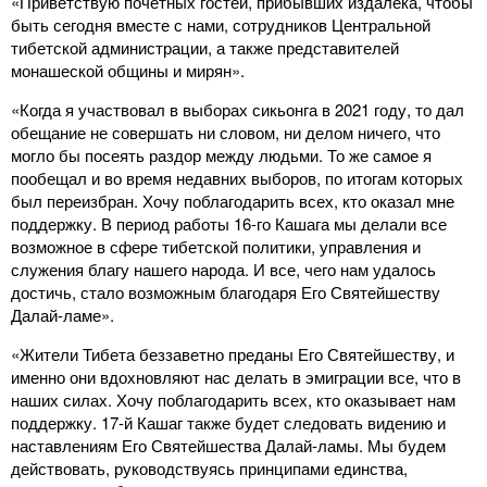
«Приветствую почетных гостей, прибывших издалека, чтобы
быть сегодня вместе с нами, сотрудников Центральной
тибетской администрации, а также представителей
монашеской общины и мирян».
«Когда я участвовал в выборах сикьонга в 2021 году, то дал
обещание не совершать ни словом, ни делом ничего, что
могло бы посеять раздор между людьми. То же самое я
пообещал и во время недавних выборов, по итогам которых
был переизбран. Хочу поблагодарить всех, кто оказал мне
поддержку. В период работы 16-го Кашага мы делали все
возможное в сфере тибетской политики, управления и
служения благу нашего народа. И все, чего нам удалось
достичь, стало возможным благодаря Его Святейшеству
Далай-ламе».
«Жители Тибета беззаветно преданы Его Святейшеству, и
именно они вдохновляют нас делать в эмиграции все, что в
наших силах. Хочу поблагодарить всех, кто оказывает нам
поддержку. 17-й Кашаг также будет следовать видению и
наставлениям Его Святейшества Далай-ламы. Мы будем
действовать, руководствуясь принципами единства,