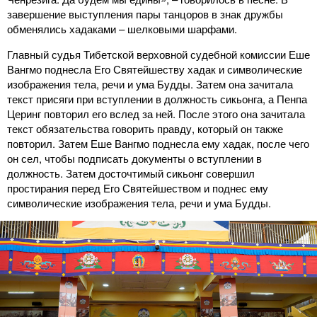
завершение выступления пары танцоров в знак дружбы
обменялись хадаками – шелковыми шарфами.
Главный судья Тибетской верховной судебной комиссии Еше
Вангмо поднесла Его Святейшеству хадак и символические
изображения тела, речи и ума Будды. Затем она зачитала
текст присяги при вступлении в должность сикьонга, а Пенпа
Церинг повторил его вслед за ней. После этого она зачитала
текст обязательства говорить правду, который он также
повторил. Затем Еше Вангмо поднесла ему хадак, после чего
он сел, чтобы подписать документы о вступлении в
должность. Затем досточтимый сикьонг совершил
простирания перед Его Святейшеством и поднес ему
символические изображения тела, речи и ума Будды.