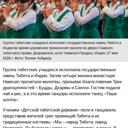
Группа тибетских учащихся исполняет государственные гимны Тибета и
Индии во время церемонии принесения присяги во дворе Главного
тибетского храма. Дхарамсала, штат Химачал-Прадеш, Индия. 27 мая
2026 г. Фото: Тензин Чойджор
Группа тибетских учащихся исполнила государственные
гимны Тибета и Индии. Затем четыре монаха монастыря
Намгьял прочитали молитвы, призывая благословение Трех
драгоценностей – Будды, Дхармы и Сангхи. Гостям подали
чай и рис, а в это время танцоры исполнили танец «Таши
шолпа».
Ученики «Детской тибетской деревни» пели и танцевали,
представив жителей трех провинций Тибета и их
традиционные костюмы. «Мы – народ Тибета, народ
Ченрезига. Да будем мы едины», – говорилось в песне. В