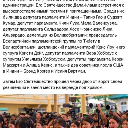
администрации, Его Святейшество Далай-лама встретился с
высокопоставленными гостями и приглашенными. Среди них
были два депутата парламента Индии – Тапир Гао и Суджит
Кумар, депутат парламента Чили Луиа Мала Валенсуэла,
депутат парламента Сальвадора Хосе Франсиско Лира
Альварадо, делегация из Великобритании: председатель
Всепартийной парламентской группы по Тибету в
Великобритании, шотландский парламентарий Крис Лоу и его
супруга Кристи Дойг, депутат парламента Вера Хобхаус с
супругом Уильямом Хобхаусом, депутаты парламента Керри
Маккарти и Алиша Кернс, а также два советника посла США
в Индии – Брэнд Крогер и Исайя Вартман.
Затем Его Святейшество прошел через двор от ворот своей
резиденции и занял место на веранде под храмом.