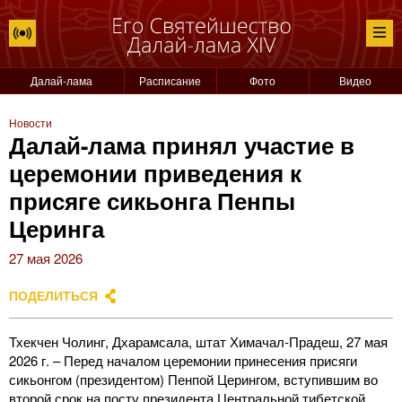
Далай-лама
Расписание
Фото
Видео
Новости
Далай-лама принял участие в
церемонии приведения к
присяге сикьонга Пенпы
Церинга
27 мая 2026
ПОДЕЛИТЬСЯ
Тхекчен Чолинг, Дхарамсала, штат Химачал-Прадеш, 27 мая
2026 г. – Перед началом церемонии принесения присяги
сикьонгом (президентом) Пенпой Церингом, вступившим во
второй срок на посту президента Центральной тибетской