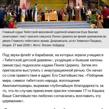
Главный судья Тибетской верховной судебной комиссии Еше Вангмо
зачитывает текст присяги сикьонга Пенпе Церингу во время церемонии во
дворе Главного тибетского храма. Дхарамсала, штат Химачал-Прадеш,
Индия. 27 мая 2026 г. Фото: Тензин Чойджор
Под звуки флейт и барабанов, на которых играли учащиеся
«Тибетской дитской деревни», уходящие и бывшие калоны
(министры) подносили хадаки Пенпе Церингу. Затем его
пригласили выступить с инаугурационной речью. Он начал
со слов приветствия в адрес Его Святейшества: «Поборник
мира, символ тибетского народа, воплощение
Авалокитешвары, выражаю глубочайшую благодарность за
то, что по случаю принесения присяги членами 17-го Кашага
Ваше Святейшество любезно согласились возглавить эту
церемонию».