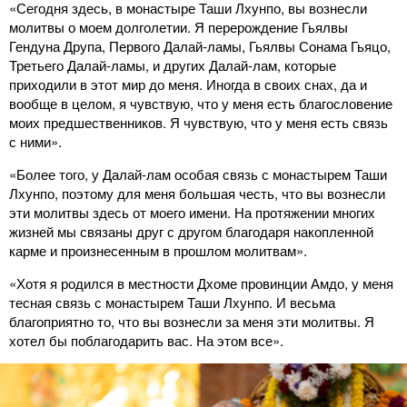
«Сегодня здесь, в монастыре Таши Лхунпо, вы вознесли
молитвы о моем долголетии. Я перерождение Гьялвы
Гендуна Друпа, Первого Далай-ламы, Гьялвы Сонама Гьяцо,
Третьего Далай-ламы, и других Далай-лам, которые
приходили в этот мир до меня. Иногда в своих снах, да и
вообще в целом, я чувствую, что у меня есть благословение
моих предшественников. Я чувствую, что у меня есть связь
с ними».
«Более того, у Далай-лам особая связь с монастырем Таши
Лхунпо, поэтому для меня большая честь, что вы вознесли
эти молитвы здесь от моего имени. На протяжении многих
жизней мы связаны друг с другом благодаря накопленной
карме и произнесенным в прошлом молитвам».
«Хотя я родился в местности Дхоме провинции Амдо, у меня
тесная связь с монастырем Таши Лхунпо. И весьма
благоприятно то, что вы вознесли за меня эти молитвы. Я
хотел бы поблагодарить вас. На этом все».