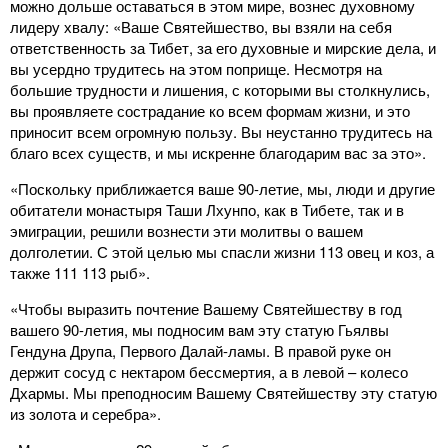
можно дольше оставаться в этом мире, вознес духовному
лидеру хвалу: «Ваше Святейшество, вы взяли на себя
ответственность за Тибет, за его духовные и мирские дела, и
вы усердно трудитесь на этом поприще. Несмотря на
большие трудности и лишения, с которыми вы столкнулись,
вы проявляете сострадание ко всем формам жизни, и это
приносит всем огромную пользу. Вы неустанно трудитесь на
благо всех существ, и мы искренне благодарим вас за это».
«Поскольку приближается ваше 90-летие, мы, люди и другие
обитатели монастыря Таши Лхунпо, как в Тибете, так и в
эмиграции, решили вознести эти молитвы о вашем
долголетии. С этой целью мы спасли жизни 113 овец и коз, а
также 111 113 рыб».
«Чтобы выразить почтение Вашему Святейшеству в год
вашего 90-летия, мы подносим вам эту статую Гьялвы
Гендуна Друпа, Первого Далай-ламы. В правой руке он
держит сосуд с нектаром бессмертия, а в левой – колесо
Дхармы. Мы преподносим Вашему Святейшеству эту статую
из золота и серебра».