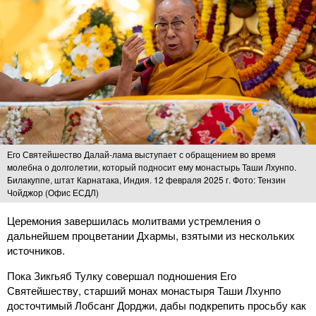
Его Святейшество Далай-лама выступает с обращением во время
молебна о долголетии, который подносит ему монастырь Таши Лхунпо.
Билакуппе, штат Карнатака, Индия. 12 февраля 2025 г. Фото: Тензин
Чойджор (Офис ЕСДЛ)
Церемония завершилась молитвами устремления о
дальнейшем процветании Дхармы, взятыми из нескольких
источников.
Пока Зикгьяб Тулку совершал подношения Его
Святейшеству, старший монах монастыря Таши Лхунпо
досточтимый Лобсанг Дорджи, дабы подкрепить просьбу как