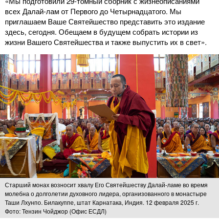
«Мы подготовили 29-томный сборник с жизнеописаниями
всех Далай-лам от Первого до Четырнадцатого. Мы
приглашаем Ваше Святейшество представить это издание
здесь, сегодня. Обещаем в будущем собрать истории из
жизни Вашего Святейшества и также выпустить их в свет».
Старший монах возносит хвалу Его Святейшеству Далай-ламе во время
молебна о долголетии духовного лидера, организованного в монастыре
Таши Лхунпо. Билакуппе, штат Карнатака, Индия. 12 февраля 2025 г.
Фото: Тензин Чойджор (Офис ЕСДЛ)