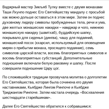
Ваджрный мастер Зикгьяб Тулку вместе с двумя монахами
Таши Лхунпо поднес Его Святейшеству мандалу с просьбой
как можно дольше оставаться в этом мире. Затем он поднес
духовному лидеру символы пробужденных тела, речи и ума,
две желтых монашеских накидки – намджар и чого, нижнюю
монашескую накидку (шамтхаб), буддийскую шапку,
покрывало для сиденья (дингва), чашу для подаяний,
монашеский посох (кхарсил, используемый для оповещения
мирян о прибытии монаха, просящего подаяние), семь
символов царской власти, восемь благоприятных символов и
восемь благоприятных субстанций. Дополнительные
подношения включали белую раковину и шапку. После
совершили подношение Цару цог.
По сложившейся традиции прозвучала молитва о долголетии
Его Святейшества, которая была сочинена его двумя
наставниками, Кьябдже Лингом Ринпоче и Кьябдже
Триджангом Ринпоче. Затем настала очередь «Восхваления
шестнадцати старейшинам».
Далее Его Святейшество обратился к собравшимся: