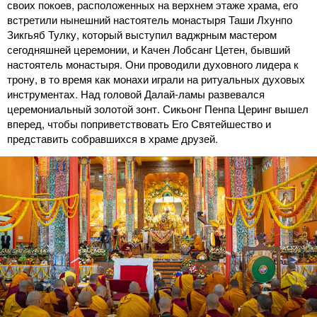
своих покоев, расположенных на верхнем этаже храма, его
встретили нынешний настоятель монастыря Таши Лхунпо
Зикгьяб Тулку, который выступил ваджрным мастером
сегодняшней церемонии, и Качен Лобсанг Цетен, бывший
настоятель монастыря. Они проводили духовного лидера к
трону, в то время как монахи играли на ритуальных духовых
инструментах. Над головой Далай-ламы развевался
церемониальный золотой зонт. Сикьонг Пенпа Церинг вышел
вперед, чтобы поприветствовать Его Святейшество и
представить собравшихся в храме друзей.