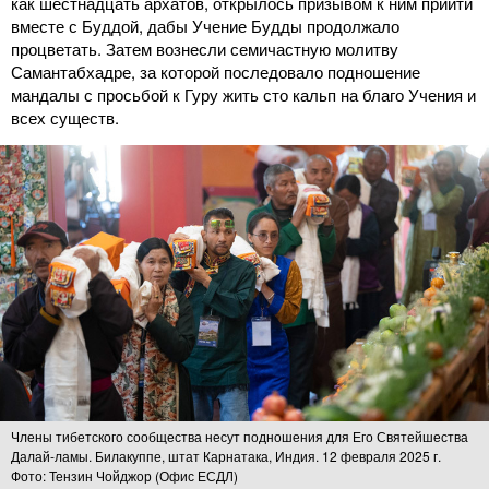
как шестнадцать архатов, открылось призывом к ним прийти
вместе с Буддой, дабы Учение Будды продолжало
процветать. Затем вознесли семичастную молитву
Самантабхадре, за которой последовало подношение
мандалы с просьбой к Гуру жить сто кальп на благо Учения и
всех существ.
Члены тибетского сообщества несут подношения для Его Святейшества
Далай-ламы. Билакуппе, штат Карнатака, Индия. 12 февраля 2025 г.
Фото: Тензин Чойджор (Офис ЕСДЛ)