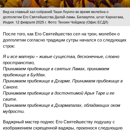
Вид на главный зал собраний Таши Лхунпо во время молебна о
долголетии Его Святейшества Далай-ламы. Билакуппе, штат Карнатака,
Индия. 12 февраля 2025 г. Фото: Тензин Чойджор (Офис ЕСДЛ)
После того, как Его Святейшество сел на трон, молебен о
долголетии согласно традиции сутры начался со следующих
строк:
Я и все матери – живые существа, бесконечные, словно
пространство,
Принимаем прибежище в святых Ламах, принимаем
прибежище в Буддах.
Принимаем прибежище в Дхарме. Принимаем прибежище в
Сангхе.
Принимаем прибежище в досточтимой Арья Таре и ее
свите.
Принимаем прибежище в Дхармапалах, обладающих оком
мудрости.
Ваджрный мастер поднес Его Святейшеству подушку с
изображением скрещенной ваджры, произнося следующую