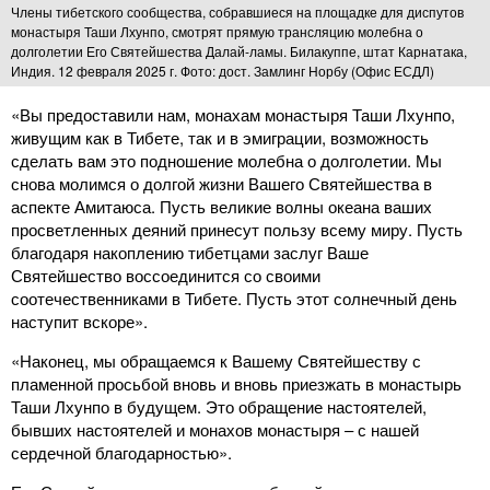
Члены тибетского сообщества, собравшиеся на площадке для диспутов
монастыря Таши Лхунпо, смотрят прямую трансляцию молебна о
долголетии Его Святейшества Далай-ламы. Билакуппе, штат Карнатака,
Индия. 12 февраля 2025 г. Фото: дост. Замлинг Норбу (Офис ЕСДЛ)
«Вы предоставили нам, монахам монастыря Таши Лхунпо,
живущим как в Тибете, так и в эмиграции, возможность
сделать вам это подношение молебна о долголетии. Мы
снова молимся о долгой жизни Вашего Святейшества в
аспекте Амитаюса. Пусть великие волны океана ваших
просветленных деяний принесут пользу всему миру. Пусть
благодаря накоплению тибетцами заслуг Ваше
Святейшество воссоединится со своими
соотечественниками в Тибете. Пусть этот солнечный день
наступит вскоре».
«Наконец, мы обращаемся к Вашему Святейшеству с
пламенной просьбой вновь и вновь приезжать в монастырь
Таши Лхунпо в будущем. Это обращение настоятелей,
бывших настоятелей и монахов монастыря – с нашей
сердечной благодарностью».