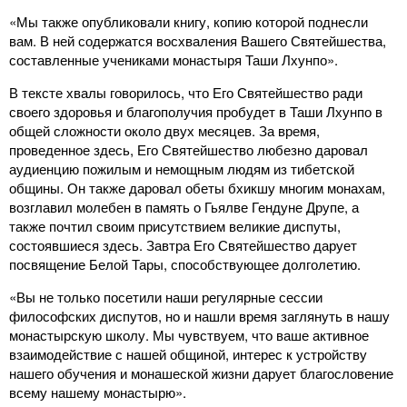
«Мы также опубликовали книгу, копию которой поднесли
вам. В ней содержатся восхваления Вашего Святейшества,
составленные учениками монастыря Таши Лхунпо».
В тексте хвалы говорилось, что Его Святейшество ради
своего здоровья и благополучия пробудет в Таши Лхунпо в
общей сложности около двух месяцев. За время,
проведенное здесь, Его Святейшество любезно даровал
аудиенцию пожилым и немощным людям из тибетской
общины. Он также даровал обеты бхикшу многим монахам,
возглавил молебен в память о Гьялве Гендуне Друпе, а
также почтил своим присутствием великие диспуты,
состоявшиеся здесь. Завтра Его Святейшество дарует
посвящение Белой Тары, способствующее долголетию.
«Вы не только посетили наши регулярные сессии
философских диспутов, но и нашли время заглянуть в нашу
монастырскую школу. Мы чувствуем, что ваше активное
взаимодействие с нашей общиной, интерес к устройству
нашего обучения и монашеской жизни дарует благословение
всему нашему монастырю».