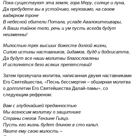
Пока существуют эта земля, гора Меру, солнце и луна,
Да пребудете вы в устойчиво, неуязвимо, на своем
ваджрном троне
В небесной обители Потала, усладе Авалокитешвары,
А Ваши тайное тело, речь и ум пусть всегда будут
неизменны!
Милостью трех высших божеств долгой жизни,
Силою истины наставников, йидамов, будд и бодхисаттв,
Да будут все наши молитвы благословлены
И исполнятся безо всяких препятствий!
Затем прозвучала молитва, написанная двумя наставниками
Его Святейшества, «Песнь бессмертия – обширная молитва
о долголетии Его Святейшества Далай-ламы», со
следующим рефреном:
Вам с глубочайшей преданностью
Мы возносим молитву о защитнике
Страны снегов Тензине Гьяцо.
Пусть его жизнь будет длиною в сто кальп.
Явите ему свою милость –