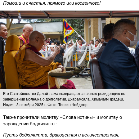
Помощи и счастья, прямого или косвенного!
Его Святейшество Далай-лама возвращается в свою резиденцию по
завершении молебна о долголетии. Дхарамсала, Химачал-Прадеш,
Индия. 8 октября 2025 г. Фото: Тензин Чойджор
Также прочитали молитву «Слова истины» и молитву о
зарождении бодхичитты:
Пусть бодхичитта, драгоценная и величественная,