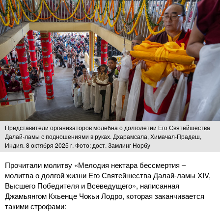
Представители организаторов молебна о долголетии Его Святейшества
Далай-ламы с подношениями в руках. Дхарамсала, Химачал-Прадеш,
Индия. 8 октября 2025 г. Фото: дост. Замлинг Норбу
Прочитали молитву «Мелодия нектара бессмертия –
молитва о долгой жизни Его Святейшества Далай-ламы XIV,
Высшего Победителя и Всеведущего», написанная
Джамьянгом Кхьенце Чокьи Лодро, которая заканчивается
такими строфами: