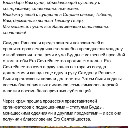
Благодаря Вам путь, объединяющий пустоту и
сострадание, становится все яснее.
Владыка учений и существ в Стране снегов, Тибете,
Вам, держателю лотоса Тензину Гьяцо,
Мы молимся: пусть все Ваши желания исполняются
спонтанно!
Самдонг Ринпоче и представители покровителей и
организаторов сегодняшнего молебна преподнесли мандалу
и изображения тела, речи и ума Будды с искренней просьбой
о том, чтобы Его Святейшество прожил сто кальп. Его
Святейшество взял в руку каплю нектара из сосуда
долголетия и капнул еще одну в руку Самдонгу Ринпоче.
Были предложены пилюли долголетия. Затем были поданы
восемь благоприятных символов, семь символов царской
власти и восемь благоприятных субстанций.
Через храм прошла процессия представителей
организаторов с подношениями – статуями Будды,
монашескими одеяниями и другими предметами – и все они
получили благословение Его Святейшества.