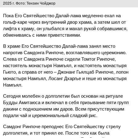
2025 г. Фото: Тензин Чойджор
Пока Его Святейшество Далай-лама медленно ехал на
гольф-каре через внутренний двор храма, а затем шел от
лифта к храму, он улыбался и махал рукой собравшимся,
обмениваясь с ними приветствиями.
В храме Его Святейшество Далай-лама занял место
напротив Самдонга Ринпоче, возглавлявшего церемонию.
Слева от Самдонга Ринпоче сидели Томтог Ринпоче,
настоятель монастыря Намгьял, и настоятель монастыря
Гьюто, а справа от него – Джонанг Гьялцаб Ринпоче, лопон
монастыря Намгьял, Лосанг Дхаргье и геше из монастыря
Намгьял.
Сегодня молебен о долголетии был основан на ритуале
Будды Амитаюса и включал в себя призывание пяти групп
дакини с подношением им даров. Всем присутствующим
подали чай и церемониальный сладкий рис.
Самдонг Ринпоче преподнес Его Святейшеству стрелу
долголетия, и тот принял ее. После того как была