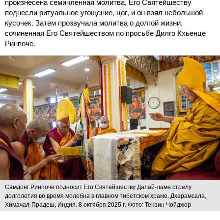
произнесена семичленная молитва, Его Святейшеству
поднесли ритуальное угощение, цог, и он взял небольшой
кусочек. Затем прозвучала молитва о долгой жизни,
сочиненная Его Святейшеством по просьбе Дилго Кхьенце
Ринпоче.
Самдонг Ринпоче подносит Его Святейшеству Далай-ламе стрелу
долголетия во время молебна в главном тибетском храме. Дхарамсала,
Химачал-Прадеш, Индия. 8 октября 2025 г. Фото: Тензин Чойджор