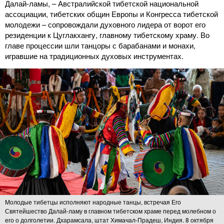
Далай-ламы, – Австралийской тибетской национальной
ассоциации, тибетских общин Европы и Конгресса тибетской
молодежи – сопровождали духовного лидера от ворот его
резиденции к Цуглакхангу, главному тибетскому храму. Во
главе процессии шли танцоры с барабанами и монахи,
игравшие на традиционных духовых инструментах.
Молодые тибетцы исполняют народные танцы, встречая Его
Святейшество Далай-ламу в главном тибетском храме перед молебном о
его о долголетии. Дхарамсала, штат Химачал-Прадеш, Индия. 8 октября