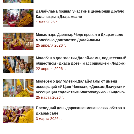
Далай-лама принял участие в церемонии Друбчо
Калачакры в Дхарамсале
1 мая 2026 г.
Монастырь Дзонгкар Чоде провел в Дхарамсале
молебен о долголетии Далай-ламы
25 апреля 2026 г.
Молебен о долголетии Далай-ламы, поднесенный
обществом «Дхаса Дотё» и ассоциацией «Лодрик»
22 апреля 2026 г.
Молебен о долголетии Далай-ламы от имени
ассоциаций «У-Цанг Чолкха», «Докхам Дзачука» и
ассоциации содействия благополучию «Кьидонг»
25 марта 2026 г.
Последний день дарования монашеских обетов в
Дхарамсале
3 марта 2026 г.