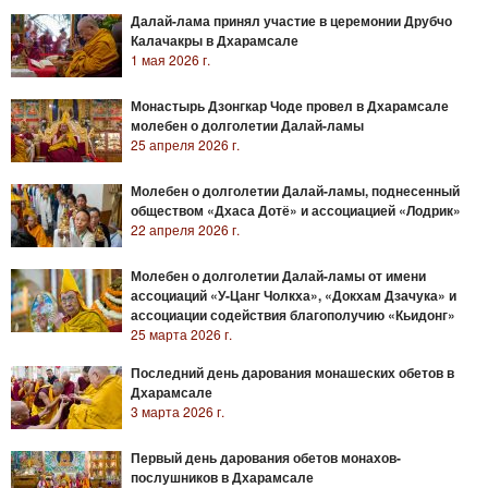
Далай-лама принял участие в церемонии Друбчо
Калачакры в Дхарамсале
1 мая 2026 г.
Монастырь Дзонгкар Чоде провел в Дхарамсале
молебен о долголетии Далай-ламы
25 апреля 2026 г.
Молебен о долголетии Далай-ламы, поднесенный
обществом «Дхаса Дотё» и ассоциацией «Лодрик»
22 апреля 2026 г.
Молебен о долголетии Далай-ламы от имени
ассоциаций «У-Цанг Чолкха», «Докхам Дзачука» и
ассоциации содействия благополучию «Кьидонг»
25 марта 2026 г.
Последний день дарования монашеских обетов в
Дхарамсале
3 марта 2026 г.
Первый день дарования обетов монахов-
послушников в Дхарамсале