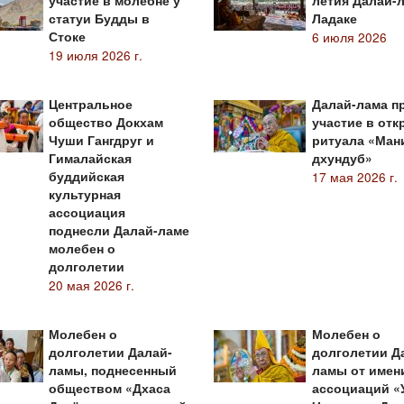
участие в молебне у
летия Далай-
статуи Будды в
Ладаке
Стоке
6 июля 2026
19 июля 2026 г.
Центральное
Далай-лама п
общество Докхам
участие в от
Чуши Гангдруг и
ритуала «Ман
Гималайская
дхундуб»
буддийская
17 мая 2026 г.
культурная
ассоциация
поднесли Далай-ламе
молебен о
долголетии
20 мая 2026 г.
Молебен о
Молебен о
долголетии Далай-
долголетии Д
ламы, поднесенный
ламы от имен
обществом «Дхаса
ассоциаций «