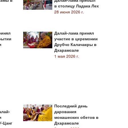
ламы в
Далай-лама прибыл
в столицу Ладака Лех
28 июня 2026 г.
ринял
Далай-лама принял
крытии
участие в церемонии
и
Друбчо Калачакры в
Дхарамсале
1 мая 2026 г.
Последний день
алай-
дарования
и
монашеских обетов в
У-Цанг
Дхарамсале