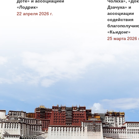
Дотё» и ассоциацией
Чолкха», «До
«Лодрик»
Дзачука» и
22 апреля 2026 г.
ассоциации
содействия
благополучи
«Кьидонг»
25 марта 2026 