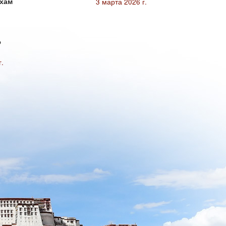
кхам
3 марта 2026 г.
ю
г.