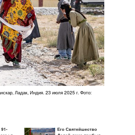
ндия. 23 июля 2025 г. Фото: Тензин Чойджор
Его Святейше
Фото: Тензи
 91-
Его Святейшество