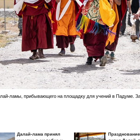
через ворота площадки для учений в Падуме. Занскар, Ладак, И
Далай-лама принял
Празднование