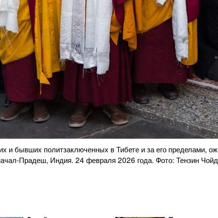
 Святейшества Далай-ламы на молебен о нынешних и бывших по
рам, Дхарамсала, штат Химачал-Прадеш, Индия. 24 февраля 20