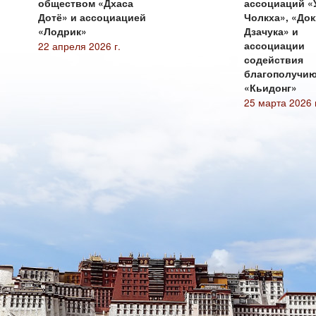
обществом «Дхаса
ассоциаций «
Дотё» и ассоциацией
Чолкха», «До
«Лодрик»
Дзачука» и
22 апреля 2026 г.
ассоциации
содействия
благополучи
«Кьидонг»
25 марта 2026 