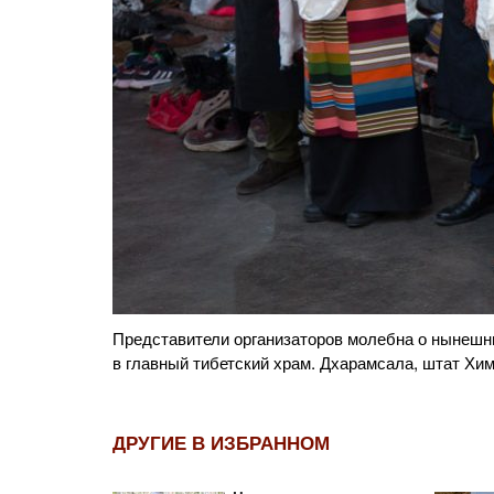
 Далай-ламы
Монахи и монахини наблюдают за прибытием Его
включая ушедших из жизни. Главный тибетский х
ДРУГИЕ В ИЗБРАННОМ