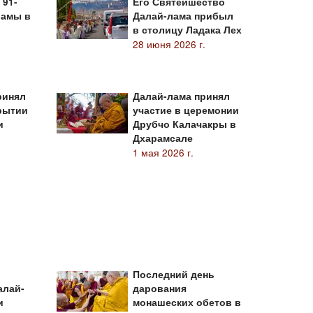
 91-
Его Святейшество
ламы в
Далай-лама прибыл
в столицу Ладака Лех
28 июня 2026 г.
ринял
Далай-лама принял
крытии
участие в церемонии
и
Друбчо Калачакры в
Дхарамсале
1 мая 2026 г.
Последний день
алай-
дарования
и
монашеских обетов в