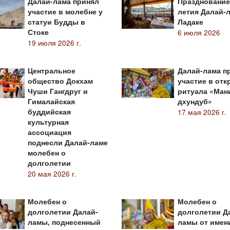
Далай-лама принял
Празднование
участие в молебне у
летия Далай-
статуи Будды в
Ладаке
Стоке
6 июля 2026
19 июля 2026 г.
Центральное
Далай-лама п
общество Докхам
участие в от
Чуши Гангдруг и
ритуала «Ман
Гималайская
дхундуб»
буддийская
17 мая 2026 г.
культурная
ассоциация
поднесли Далай-ламе
молебен о
долголетии
20 мая 2026 г.
Молебен о
Молебен о
долголетии Далай-
долголетии Д
ламы, поднесенный
ламы от имен