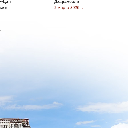
У-Цанг
Дхарамсале
кхам
3 марта 2026 г.
ю
г.