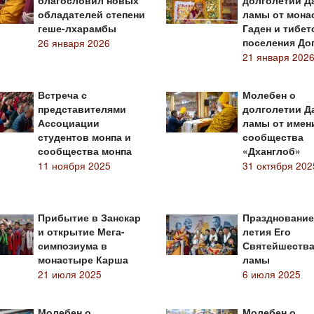
благословил новых
долголетии Д
обладателей степени
ламы от мона
геше-лхарамбы
Гаден и тибет
26 января 2026
поселения До
21 января 202
Встреча с
Молебен о
представителями
долголетии Д
Ассоциации
ламы от имен
студентов монпа и
сообщества
сообщества монпа
«Дханглоб»
11 ноября 2025
31 октября 202
Прибытие в Занскар
Празднование
и открытие Мега-
летия Его
симпозиума в
Святейшества
монастыре Карша
ламы
21 июля 2025
6 июля 2025
Молебен о
Молебен о