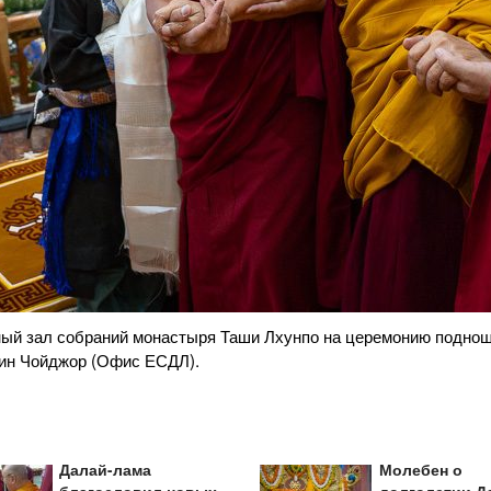
возвещая о прибытии Его Святейшества Далай-ламы на церемон
2025 г. Фото: Тензин Чойджор (Офис ЕСДЛ).
Далай-лама
Молебен о