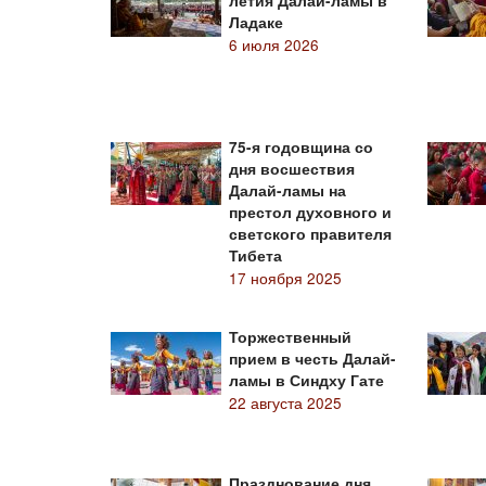
летия Далай-ламы в
Ладаке
6 июля 2026
75-я годовщина со
дня восшествия
Далай-ламы на
престол духовного и
светского правителя
Тибета
17 ноября 2025
Торжественный
прием в честь Далай-
ламы в Синдху Гате
22 августа 2025
Празднование дня