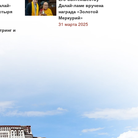
алай-
Далай-ламе вручена
стыря
награда «Золотой
Меркурий»
31 марта 2025
тринг и