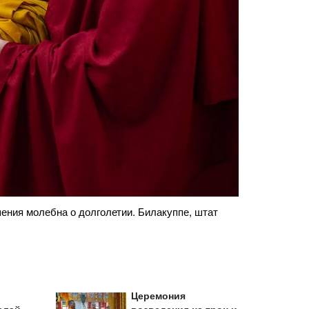
ию подношения молебна о долголетии.
Его Святейше
2025 г. Фото
Церемония