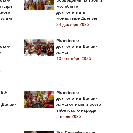
алай-
возведения на трон и
стыря
молебен о
ского
долголетии в
гулинг
монастыре Дрепунг
6
24 декабря 2025
Молебен о
алай-
долголетии Далай-
и
ламы
10 сентября 2025
5
 90-
Молебен о
долголетии Далай-
 Далай-
ламы от имени всего
тибетского народа
5 июля 2025
Его Святейшеству