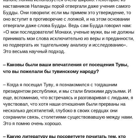
наставников Наланды порой отвергали даже учения самого
Будды. Они говорили: если мы примем это утверждение, то
оно вступит в противоречие с логикой, и на этом основании
отвергали даже слова Будды. Ведь сам Будда говорил нам:
«О мои последователи! Монахи, ученые мужи, вы не должны
принимать мои слова исключительно из веры и преданности,
но подвергать их тщательному анализу и исследованию».
Это весьма научный подход.
– Каковы были ваши впечатления от посещения Тувы,
что вы пожелали бы тувинскому народу?
– Когда я посещал Туву, я познакомился с тогдашним
президентом республики, и мы стали близкими друзьями. И
еще, вспоминаю, что встречаясь и разговаривая с людьми, я
чувствовал, что хотя наши отношения были прерваны на
несколько десятилетий, глубоко в своих сердцах они
сохранили связь, столетиями существовавшую между нами.
Это я помню очень хорошо.
– Какую литературу вы посоветуете почитать тем, кто