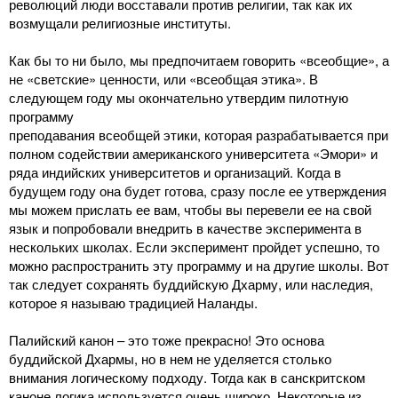
революций люди восставали против религии, так как их
возмущали религиозные институты.
Как бы то ни было, мы предпочитаем говорить «всеобщие», а
не «светские» ценности, или «всеобщая этика». В
следующем году мы окончательно утвердим пилотную
программу
преподавания всеобщей этики, которая разрабатывается при
полном содействии американского университета «Эмори» и
ряда индийских университетов и организаций. Когда в
будущем году она будет готова, сразу после ее утверждения
мы можем прислать ее вам, чтобы вы перевели ее на свой
язык и попробовали внедрить в качестве эксперимента в
нескольких школах. Если эксперимент пройдет успешно, то
можно распространить эту программу и на другие школы. Вот
так следует сохранять буддийскую Дхарму, или наследия,
которое я называю традицией Наланды.
Палийский канон – это тоже прекрасно! Это основа
буддийской Дхармы, но в нем не уделяется столько
внимания логическому подходу. Тогда как в санскритском
каноне логика используется очень широко. Некоторые из