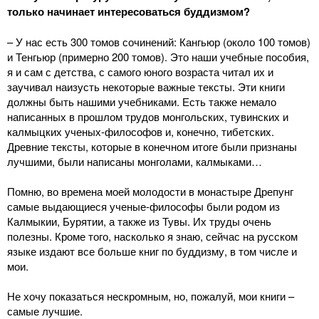
только начинает интересоваться буддизмом?
– У нас есть 300 томов сочинений: Кангьюр (около 100 томов)
и Тенгьюр (примерно 200 томов). Это наши учебные пособия,
я и сам с детства, с самого юного возраста читал их и
заучивал наизусть некоторые важные тексты. Эти книги
должны быть нашими учебниками. Есть также немало
написанных в прошлом трудов монгольских, тувинских и
калмыцких ученых-философов и, конечно, тибетских.
Древние тексты, которые в конечном итоге были признаны
лучшими, были написаны монголами, калмыками…
Помню, во времена моей молодости в монастыре Дрепунг
самые выдающиеся ученые-философы были родом из
Калмыкии, Бурятии, а также из Тувы. Их труды очень
полезны. Кроме того, насколько я знаю, сейчас на русском
языке издают все больше книг по буддизму, в том числе и
мои.
Не хочу показаться нескромным, но, пожалуй, мои книги –
самые лучшие.