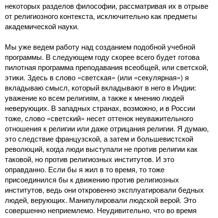
некоторых разделов философии, рассматривая их в отрыве
от религиозного контекста, исключительно как предметы
академической науки.
Мы уже ведем работу над созданием подобной учебной
программы. В следующем году скорее всего будет готова
пилотная программа преподавания всеобщей, или светской,
этики. Здесь в слово «светская» (или «секулярная») я
вкладываю смысл, который вкладывают в него в Индии:
уважение ко всем религиям, а также к мнению людей
неверующих. В западных странах, возможно, и в России
тоже, слово «светский» несет оттенок неуважительного
отношения к религии или даже отрицания религии. Я думаю,
это следствие французской, а затем и большевистской
революций, когда люди выступали не против религии как
таковой, но против религиозных институтов. И это
оправданно. Если бы я жил в то время, то тоже
присоединился бы к движению против религиозных
институтов, ведь они откровенно эксплуатировали бедных
людей, верующих. Манипулировали людской верой. Это
совершенно неприемлемо. Неудивительно, что во время