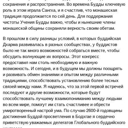
сохранения и распространения. Во времена Будды ключевую
роль в этом играла Сангха, и я счастлив, что монашеская
традиция продолжается по сей день. Для поддержания
чистоты Учения Будды важно, чтобы и нынешние члены
монашеской общины сохраняли верность своим обетам.
В прошлом в силу разницы условий, в которых буддийская
Дхарма развивалась в разных сообществах, у буддистов
было не так много возможностей собраться вместе, чтобы
обсудить волнующие их вопросы. Этот конгресс
предоставил нам столь необходимую и важную
возможность. И сегодня, и в будущем мы должны поощрять
и развивать обмен знаниями и опытом между различными
традициями, способствовать установлению более тесных
связей между нами. Я надеюсь, что за этой первой встречей
последуют и другие возможности, которые будут
способствовать лучшему взаимопониманию между людьми
во всем мире, помогут им стать счастливее и обрести
умиротворенный настрой ума. По случаю 2600-й годовщины
достижения Буддой просветления в Бодхгае я сердечно
приветствую уважаемых делегатов Глобального буддийского