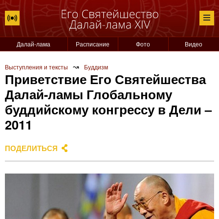
Далай-лама
Расписание
Фото
Видео
↝
Выступления и тексты
Буддизм
Приветствие Его Святейшества
Далай-ламы Глобальному
буддийскому конгрессу в Дели –
2011
ПОДЕЛИТЬСЯ