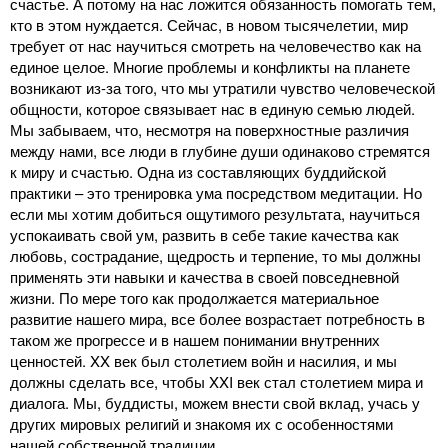
счастье. А потому на нас ложится обязанность помогать тем,
кто в этом нуждается. Сейчас, в новом тысячелетии, мир
требует от нас научиться смотреть на человечество как на
единое целое. Многие проблемы и конфликты на планете
возникают из-за того, что мы утратили чувство человеческой
общности, которое связывает нас в единую семью людей.
Мы забываем, что, несмотря на поверхностные различия
между нами, все люди в глубине души одинаково стремятся
к миру и счастью. Одна из составляющих буддийской
практики – это тренировка ума посредством медитации. Но
если мы хотим добиться ощутимого результата, научиться
успокаивать свой ум, развить в себе такие качества как
любовь, сострадание, щедрость и терпение, то мы должны
применять эти навыки и качества в своей повседневной
жизни. По мере того как продолжается материальное
развитие нашего мира, все более возрастает потребность в
таком же прогрессе и в нашем понимании внутренних
ценностей. XX век был столетием войн и насилия, и мы
должны сделать все, чтобы XXI век стал столетием мира и
диалога. Мы, буддисты, можем внести свой вклад, учась у
других мировых религий и знакомя их с особенностями
нашей собственной традиции.