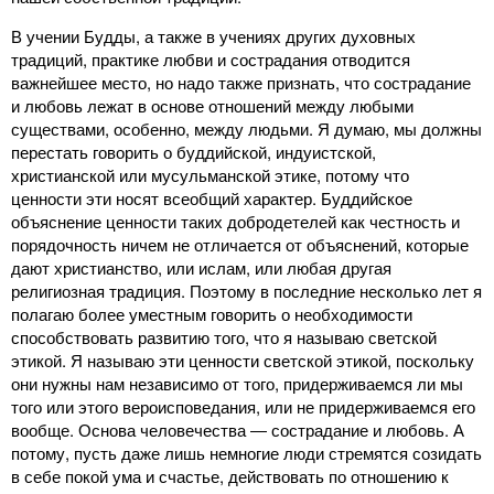
В учении Будды, а также в учениях других духовных
традиций, практике любви и сострадания отводится
важнейшее место, но надо также признать, что сострадание
и любовь лежат в основе отношений между любыми
существами, особенно, между людьми. Я думаю, мы должны
перестать говорить о буддийской, индуистской,
христианской или мусульманской этике, потому что
ценности эти носят всеобщий характер. Буддийское
объяснение ценности таких добродетелей как честность и
порядочность ничем не отличается от объяснений, которые
дают христианство, или ислам, или любая другая
религиозная традиция. Поэтому в последние несколько лет я
полагаю более уместным говорить о необходимости
способствовать развитию того, что я называю светской
этикой. Я называю эти ценности светской этикой, поскольку
они нужны нам независимо от того, придерживаемся ли мы
того или этого вероисповедания, или не придерживаемся его
вообще. Основа человечества ― сострадание и любовь. А
потому, пусть даже лишь немногие люди стремятся созидать
в себе покой ума и счастье, действовать по отношению к