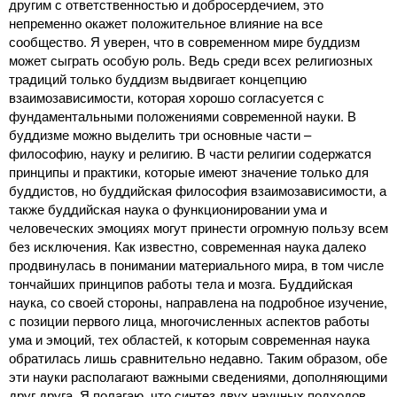
другим с ответственностью и добросердечием, это
непременно окажет положительное влияние на все
сообщество. Я уверен, что в современном мире буддизм
может сыграть особую роль. Ведь среди всех религиозных
традиций только буддизм выдвигает концепцию
взаимозависимости, которая хорошо согласуется с
фундаментальными положениями современной науки. В
буддизме можно выделить три основные части –
философию, науку и религию. В части религии содержатся
принципы и практики, которые имеют значение только для
буддистов, но буддийская философия взаимозависимости, а
также буддийская наука о функционировании ума и
человеческих эмоциях могут принести огромную пользу всем
без исключения. Как известно, современная наука далеко
продвинулась в понимании материального мира, в том числе
тончайших принципов работы тела и мозга. Буддийская
наука, со своей стороны, направлена на подробное изучение,
с позиции первого лица, многочисленных аспектов работы
ума и эмоций, тех областей, к которым современная наука
обратилась лишь сравнительно недавно. Таким образом, обе
эти науки располагают важными сведениями, дополняющими
друг друга. Я полагаю, что синтез двух научных подходов