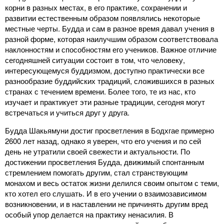
корни в разных местах, в его практике, сохранении и
развитии естественным образом появлялись некоторые
местные черты. Будда и сам в разное время давал учения в
разной форме, которая наилучшим образом соответствовала
наклонностям и способностям его учеников. Важное отличие
сегодняшней ситуации состоит в том, что человеку,
интересующемуся буддизмом, доступно практически все
разнообразие буддийских традиций, сложившихся в разных
странах с течением времени. Более того, те из нас, кто
изучает и практикует эти разные традиции, сегодня могут
встречаться и учиться друг у друга.
Будда Шакьямуни достиг просветления в Бодхгае примерно
2600 лет назад, однако я уверен, что его учения и по сей
день не утратили своей свежести и актуальности. По
достижении просветления Будда, движимый спонтанным
стремлением помогать другим, стал странствующим
монахом и весь остаток жизни делился своим опытом с теми,
кто хотел его слушать. И в его учении о взаимозависимом
возникновении, и в наставлении не причинять другим вред
особый упор делается на практику ненасилия. В