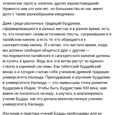
этнических групп и, конечно, других вероисповеданий.
Нравится нам это или нет, но большинство из нас имеет
дело с таким разнообразием ежедневно.
Даже среди различных традиций буддизма,
сформировавшихся в разных местах и в разное время, есть
те, кто почитают своим источником тексты, сохранившиеся в
палийском каноне, а есть те, кто обращается к
санскритскому канону. Я считаю, что настало время, когда
мы должны свободно общаться друг с другом ―
последователи палийского и санскритского канонов должны
вступить в диалог. Ведь все эти ветви растут из единого
ствола и корневой системы. Как тибетский буддийский
монах я и сегодня считаю себя учеником древней традиции
университета Наланда. Преподавание и изучение буддизма
в университете Наланда ― это наивысшая точка развития
буддизма в Индии. Чтобы быть буддистами XXI века, нам
важно не полагаться на веру, а изучать и анализировать
учения Будды, как это делали многочисленные ученики
университета Наланда.
Изучение и практика учений Будды необходимы для их