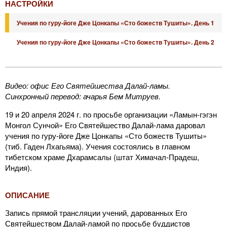
НАСТРОЙКИ
Учения по гуру-йоге Дже Цонкапы «Сто божеств Тушиты». День 1
Учения по гуру-йоге Дже Цонкапы «Сто божеств Тушиты». День 2
Видео: офис Его Святейшества Далай-ламы.
Синхронный перевод: ачарья Бем Митруев.
19 и 20 апреля 2024 г. по просьбе организации «Ламын-гэгэн
Монгол Сунчой» Его Святейшество Далай-лама даровал
учения по гуру-йоге Дже Цонкапы «Сто божеств Тушиты»
(тиб. Гаден Лхагьяма). Учения состоялись в главном
тибетском храме Дхарамсалы (штат Химачал-Прадеш,
Индия).
ОПИСАНИЕ
Запись прямой трансляции учений, дарованных Его
Святейшеством Далай-ламой по просьбе буддистов