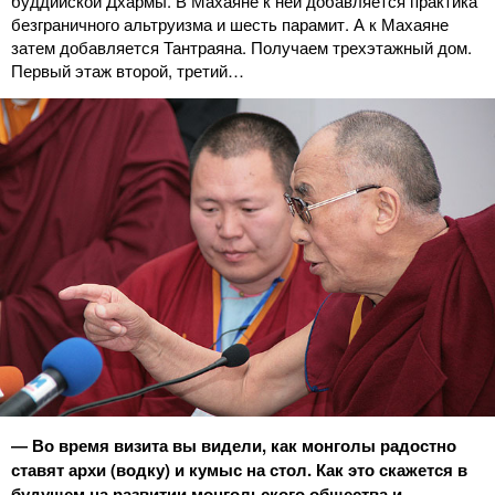
буддийской Дхармы. В Махаяне к ней добавляется практика
безграничного альтруизма и шесть парамит. А к Махаяне
затем добавляется Тантраяна. Получаем трехэтажный дом.
Первый этаж второй, третий…
― Во время визита вы видели, как монголы радостно
ставят архи (водку) и кумыс на стол. Как это скажется в
будущем на развитии монгольского общества и