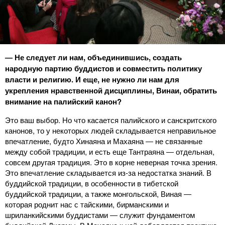
― Не следует ли нам, объединившись, создать
народную партию буддистов и совместить политику
власти и религию. И еще, не нужно ли нам для
укрепления нравственной дисциплины, Винаи, обратить
внимание на палийский канон?
Это ваш выбор. Но что касается палийского и санскритского
канонов, то у некоторых людей складывается неправильное
впечатление, будто Хинаяна и Махаяна ― не связанные
между собой традиции, и есть еще Тантраяна ― отдельная,
совсем другая традиция. Это в корне неверная точка зрения.
Это впечатление складывается из-за недостатка знаний. В
буддийской традиции, в особенности в тибетской
буддийской традиции, а также монгольской, Виная ―
которая роднит нас с тайскими, бирманскими и
шриланкийскими буддистами ― служит фундаментом