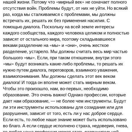
нашей жизни. Потому что «мирный век» не означает полного
отсутствия войн. Проблемы будут, от них не уйти. Но всякий
раз, когда мы сталкиваемся с проблемами, мы должны
встречать их, решать их без применения насилия. С
помощью диалога. Поскольку на всей земле интересы
каждого сообщества, каждого человека целиком и полностью
зависят от остального мира, поэтому складывавшееся
веками разделение на «мы» и «они», очень жесткое
разделение, устарело. Мы должны считать весь мир частью
большого «мы». Если, при таком отношении, внутри этого
«мы» будут возникать какие-либо проблемы, то решать их
нужно путем диалога, переговоров, взаимного уважения,
взаимопонимания. Мы должны сделать этот век веком
диалога! И тогда он вполне может стать мирным веком.
Чтобы это произошло, нам, во-первых, необходимо
образование. Это очень важно! Однако профессии, которые
дает нам образование, ― не более чем инструменты. Будут
ли эти инструменты использованы для созидания или для
разрушения, зависит от того, есть ли у нас доброе сердце.
Если есть, то любое наше знание может быть использовано
во благо. А если сердце исполнено страха, недоверия, гнева,
то любая наша профессия может стать разрушительной