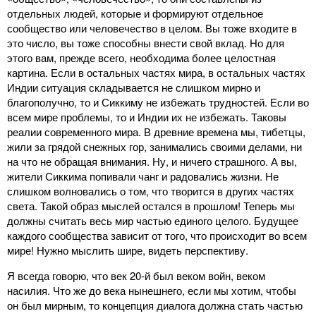
отдельных людей, которые и формируют отдельное
сообщество или человечество в целом. Вы тоже входите в
это число, вы тоже способны внести свой вклад. Но для
этого вам, прежде всего, необходима более целостная
картина. Если в остальных частях мира, в остальных частях
Индии ситуация складывается не слишком мирно и
благополучно, то и Сиккиму не избежать трудностей. Если во
всем мире проблемы, то и Индии их не избежать. Таковы
реалии современного мира. В древние времена мы, тибетцы,
жили за грядой снежных гор, занимались своими делами, ни
на что не обращая внимания. Ну, и ничего страшного. А вы,
жители Сиккима попивали чанг и радовались жизни. Не
слишком волновались о том, что творится в других частях
света. Такой образ мыслей остался в прошлом! Теперь мы
должны считать весь мир частью единого целого. Будущее
каждого сообщества зависит от того, что происходит во всем
мире! Нужно мыслить шире, видеть перспективу.
Я всегда говорю, что век 20-й был веком войн, веком
насилия. Что же до века нынешнего, если мы хотим, чтобы
он был мирным, то концепция диалога должна стать частью