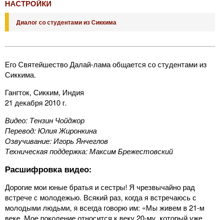
НАСТРОЙКИ
Диалог со студентами из Сиккима
Его Святейшество Далай-лама общается со студентами из
Сиккима.
Гангток, Сикким, Индия
21 декабря 2010 г.
Видео: Тензин Чойджор
Перевод: Юлия Жиронкина
Озвучивание: Игорь Янчеглов
Техническая поддержка: Максим Брежестовский
Расшифровка видео:
Дорогие мои юные братья и сестры! Я чрезвычайно рад
встрече с молодежью. Всякий раз, когда я встречаюсь с
молодыми людьми, я всегда говорю им: «Мы живем в 21-м
веке. Мое поколение относится к веку 20-му, который уже