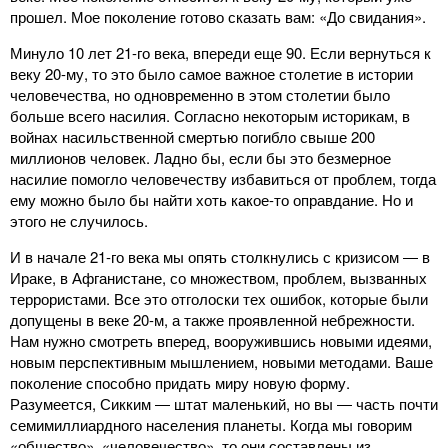
прошел. Мое поколение готово сказать вам: «До свидания».
Минуло 10 лет 21-го века, впереди еще 90. Если вернуться к
веку 20-му, то это было самое важное столетие в истории
человечества, но одновременно в этом столетии было
больше всего насилия. Согласно некоторым историкам, в
войнах насильственной смертью погибло свыше 200
миллионов человек. Ладно бы, если бы это безмерное
насилие помогло человечеству избавиться от проблем, тогда
ему можно было бы найти хоть какое-то оправдание. Но и
этого не случилось.
И в начале 21-го века мы опять столкнулись с кризисом ― в
Ираке, в Афганистане, со множеством, проблем, вызванных
террористами. Все это отголоски тех ошибок, которые были
допущены в веке 20-м, а также проявленной небрежности.
Нам нужно смотреть вперед, вооружившись новыми идеями,
новым перспективным мышлением, новыми методами. Ваше
поколение способно придать миру новую форму.
Разумеется, Сикким ― штат маленький, но вы ― часть почти
семимиллиардного населения планеты. Когда мы говорим
«общество», «человечество», то они составлены из