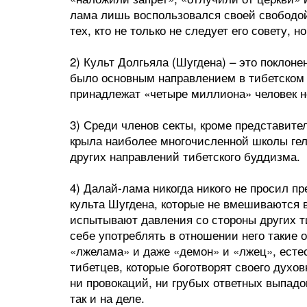
лама лишь воспользовался своей свободой
тех, кто не только не следует его совету, 
2) Культ Долгьяла (Шугдена) – это поклоне
было основным направлением в тибетском 
принадлежат «четыре миллиона» человек н
3) Среди членов секты, кроме представите
крыла наиболее многочисленной школы гелу
других направлений тибетского буддизма.
4) Далай-лама никогда никого не просил пр
культа Шугдена, которые не вмешиваются в
испытывают давления со стороны других ти
себе употреблять в отношении него такие о
«лжелама» и даже «демон» и «лжец», ест
тибетцев, которые боготворят своего духо
ни провокаций, ни грубых ответных выпадо
так и на деле.