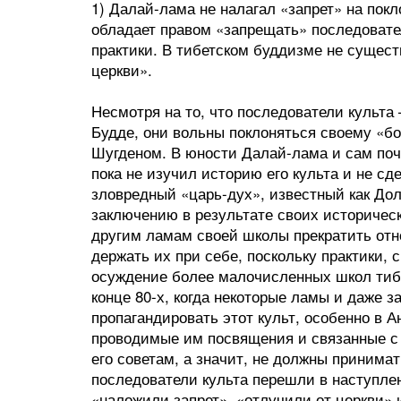
1) Далай-лама не налагал «запрет» на пок
обладает правом «запрещать» последовате
практики. В тибетском буддизме не сущест
церкви».
Несмотря на то, что последователи культ
Будде, они вольны поклоняться своему «б
Шугденом. В юности Далай-лама и сам почи
пока не изучил историю его культа и не сд
зловредный «царь-дух», известный как Дол
заключению в результате своих историчес
другим ламам своей школы прекратить отн
держать их при себе, поскольку практики,
осуждение более малочисленных школ тибе
конце 80-х, когда некоторые ламы и даже 
пропагандировать этот культ, особенно в 
проводимые им посвящения и связанные с 
его советам, а значит, не должны принимат
последователи культа перешли в наступлен
«наложили запрет», «отлучили от церкви» 