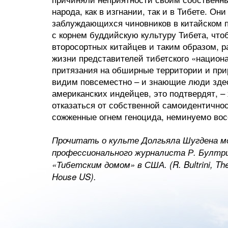
народа, как в изгнании, так и в Тибете. О
заблуждающихся чиновников в китайском п
с корнем буддийскую культуру Тибета, что
второсортных китайцев и таким образом, 
жизни представителей тибетского «национа
притязания на обширные территории и прир
видим повсеместно – и знающие люди здес
американских индейцев, это подтвердят, –
отказаться от собственной самоидентичнос
сожженные огнем геноцида, неминуемо вос
Прочитать о культе Долгьяла Шугдена мо
профессионального журналиста Р. Бултри
«Тибетским домом» в США. (R. Bultrini, The 
House US).