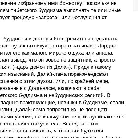
лонение избранному ими божеству, поскольку не
лям тибетского буддизма выполнять те или иные
вует процедур «запрета» или «отлучения от
а – буддисты и должны бы стремиться подражать
ожеству-защитнику», которого называют Дордже
тал его как малого мирского духа или ангела,
елал вывод, что он вовсе не защитник, а просто
гьял («царь-демон из Дола»). Придя к такому
ких изысканий, Далай-лама порекомендовал
ошения с этим духом, или, по крайней мере,
 связанные с Долгьялом, включают в себя
тского буддизма и небуддийских религий. В
западные практикующие, новички в буддизме, стали
Англии, Далай-лама попросил их не посещать
ними учения, поскольку они не прислушиваются к
ь его в качестве учителя. Вслед за этим
ие и стали заявлять, что на них будто бы
и тому подобное, хотя в действительности Далай-