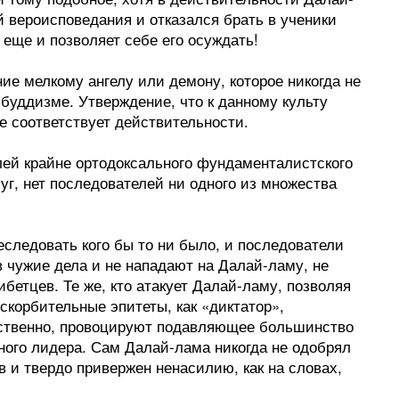
 вероисповедания и отказался брать в ученики
но еще и позволяет себе его осуждать!
ние мелкому ангелу или демону, которое никогда не
буддизме. Утверждение, что к данному культу
е соответствует действительности.
лей крайне ортодоксального фундаменталистского
г, нет последователей ни одного из множества
еследовать кого бы то ни было, и последователи
 чужие дела и не нападают на Далай-ламу, не
бетцев. Те же, кто атакует Далай-ламу, позволяя
скорбительные эпитеты, как «диктатор»,
ественно, провоцируют подавляющее большинство
вного лидера. Сам Далай-лама никогда не одобрял
в и твердо привержен ненасилию, как на словах,