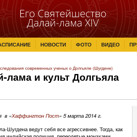
АСПИСАНИЕ
НОВОСТИ
ФОТО
ВИДЕО
ПР
следования современных ученых о Долгьяле (Шугдене)
й-лама и культ Долгьяла
я в «
Хаффингтон Пост
» 5 марта 2014 г.
ла-Шугдена ведут себя все агрессивнее. Тогда, как
ия индийская полиция, переодетые монахами