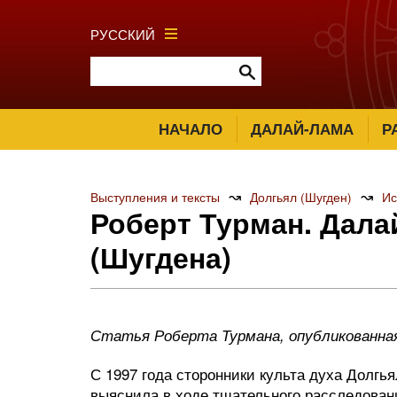
РУССКИЙ
НАЧАЛО
ДАЛАЙ-ЛАМА
Р
↝
↝
Выступления и тексты
Долгьял (Шугден)
Ис
Роберт Турман. Дала
(Шугдена)
Статья Роберта Турмана, опубликованна
С 1997 года сторонники культа духа Долгья
выяснила в ходе тщательного расследован