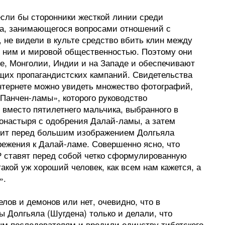
если бы сторонники жесткой линии среди
ва, занимающегося вопросами отношений с
не видели в культе средство вбить клин между
у ним и мировой общественностью. Поэтому они
е, Монголии, Индии и на Западе и обеспечивают
щих пропагандистских кампаний. Свидетельства
интернете можно увидеть множество фотографий,
Панчен-ламы», которого руководство
 вместо пятилетнего мальчика, выбранного в
монастыря с одобрения Далай-ламы, а затем
идит перед большим изображением Долгьяла
режения к Далай-ламе. Совершенно ясно, что
 ставят перед собой четко сформулированную
акой уж хороший человек, как всем нам кажется, а
».
лов и демонов или нет, очевидно, что в
ы Долгьяла (Шугдена) только и делали, что
м последователям и вредили единству тибетского