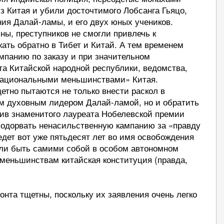
 Китая и убили досточтимого Лобсанга Гьяцо,
ния Далай-ламы, и его двух юных учеников.
ны, преступников не смогли привлечь к
жать обратно в Тибет и Китай. А тем временем
мпанию по заказу и при значительном
а Китайской народной республики, ведомства,
национальными меньшинствами» Китая.
тно пытаются не только внести раскол в
 духовным лидером Далай-ламой, но и обратить
ив знаменитого лауреата Нобелевской премии
 подорвать ненасильственную кампанию за «правду
дет вот уже пятьдесят лет во имя освобождения
гли быть самими собой в особом автономном
 меньшинствам китайская конституция (правда,
онта тщетны, поскольку их заявления очень легко