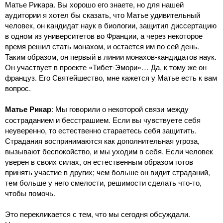
Матье Рикара. Вы хорошо его знаете, но для нашей
аудитории я хотел бы сказать, что Матье удивительный
человек, он кандидат наук в биологии, защитил диссертацию
в одном из университетов во Франции, а через некоторое
время решил стать монахом, и остается им по сей день.
Таким образом, он первый в линии монахов-кандидатов наук.
Он участвует в проекте «Тибет-Эмори»… Да, к тому же он
француз. Его Святейшество, мне кажется у Матье есть к вам
вопрос.
Матье Рикар
: Мы говорили о некоторой связи между
состраданием и бесстрашием. Если вы чувствуете себя
неуверенно, то естественно стараетесь себя защитить.
Страдания воспринимаются как дополнительная угроза,
вызывают беспокойство, и мы уходим в себя. Если человек
уверен в своих силах, он естественным образом готов
принять участие в других; чем больше он видит страданий,
тем больше у него смелости, решимости сделать что-то,
чтобы помочь.
Это перекликается с тем, что мы сегодня обсуждали.