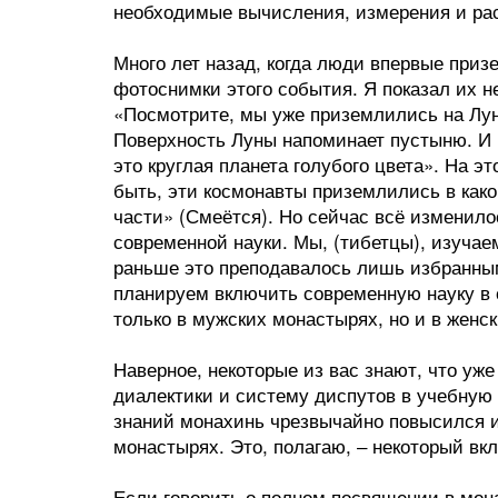
необходимые вычисления, измерения и ра
Много лет назад, когда люди впервые приз
фотоснимки этого события. Я показал их н
«Посмотрите, мы уже приземлились на Лун
Поверхность Луны напоминает пустыню. И 
это круглая планета голубого цвета». На э
быть, эти космонавты приземлились в како
части» (Смеётся). Но сейчас всё изменило
современной науки. Мы, (тибетцы), изучае
раньше это преподавалось лишь избранным
планируем включить современную науку в 
только в мужских монастырях, но и в женс
Наверное, некоторые из вас знают, что уж
диалектики и систему диспутов в учебную
знаний монахинь чрезвычайно повысился и
монастырях. Это, полагаю, ‒ некоторый вк
Если говорить о полном посвящении в мона