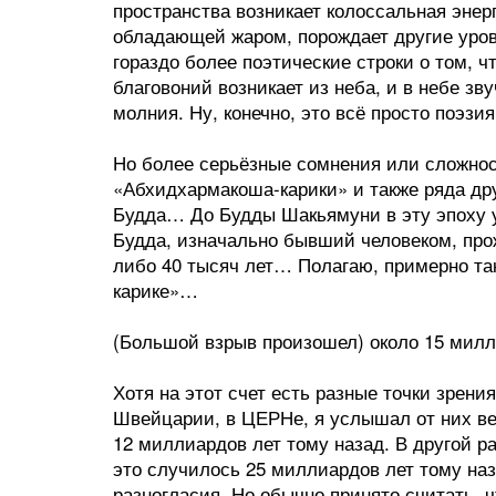
пространства возникает колоссальная энер
обладающей жаром, порождает другие уровн
гораздо более поэтические строки о том, 
благовоний возникает из неба, и в небе зв
молния. Ну, конечно, это всё просто поэзи
Но более серьёзные сомнения или сложнос
«Абхидхармакоша-карики» и также ряда др
Будда… До Будды Шакьямуни в эту эпоху 
Будда, изначально бывший человеком, прож
либо 40 тысяч лет… Полагаю, примерно та
карике»…
(Большой взрыв произошел) около 15 мил
Хотя на этот счет есть разные точки зрени
Швейцарии, в ЦЕРНе, я услышал от них ве
12 миллиардов лет тому назад. В другой р
это случилось 25 миллиардов лет тому на
разногласия. Но обычно принято считать, 