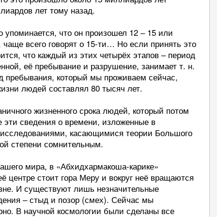
лиардов лет тому назад.
о упоминается, что он произошел 12 ‒ 15 или
 чаще всего говорят о 15-ти… Но если принять это
ится, что каждый из этих четырёх этапов – период
нной, её пребывание и разрушение, занимает т. н.
од пребывания, который мы проживаем сейчас,
 жизни людей составлял 80 тысяч лет.
аничного жизненного срока людей, который потом
е эти сведения о времени, изложенные в
 исследованиями, касающимися теории Большого
орой степени сомнительным.
нашего мира, в «Абхидхармакоша-карике»
её центре стоит гора Меру и вокруг неё вращаются
вне. И существуют лишь незначительные
ения – стыд и позор (смех). Сейчас мы
рно. В научной космологии были сделаны все