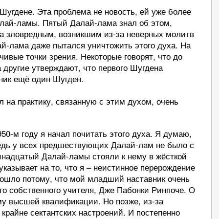
 Шугдене. Эта проблема не новость, ей уже более
алай-ламы. Пятый Далай-лама знал об этом,
ха зловредным, возникшим из-за неверных молитв
й-лама даже пытался уничтожить этого духа. На
чивые точки зрения. Некоторые говорят, что до
 другие утверждают, что первого Шугдена
ник ещё один Шугден.
 на практику, связанную с этим духом, очень
950-м году я начал почитать этого духа. Я думаю,
едь у всех предшествующих Далай-лам не было с
ринадцатый Далай-ламы стояли к нему в жёсткой
 указывает на то, что я – неистинное перерождение
зошло потому, что мой младший наставник очень
го собственного учителя, Дже Пабонки Ринпоче. О
му высшей квалификации. Но позже, из-за
 крайне сектантских настроений. И постепенно