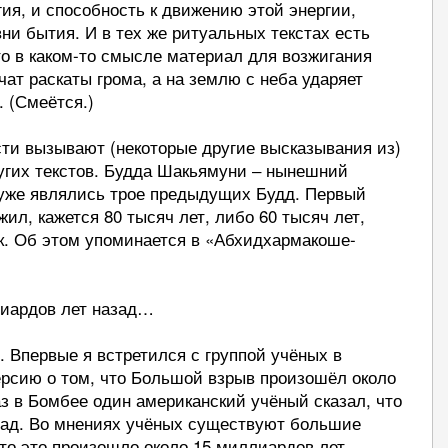
гия, и способность к движению этой энергии,
и бытия. И в тех же ритуальных текстах есть
что в каком-то смысле материал для возжигания
учат раскаты грома, а на землю с неба ударяет
я. (Смеётся.)
ти вызывают (некоторые другие высказывания из)
угих текстов. Будда Шакьямуни ‒ нынешний
уже являлись трое предыдущих Будд. Первый
ил, кажется 80 тысяч лет, либо 60 тысяч лет,
к. Об этом упоминается в «Абхидхармакоше-
лиардов лет назад…
я. Впервые я встретился с группой учёных в
рсию о том, что Большой взрыв произошёл около
аз в Бомбее один американский учёный сказал, что
зад. Во мнениях учёных существуют большие
что это произошло около 15 миллиардов лет