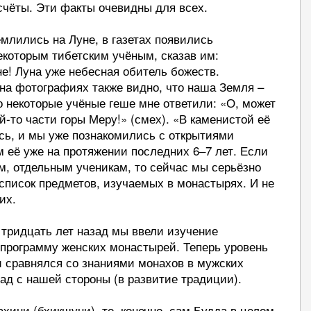
счёты. Эти факты очевидны для всех.
емлились на Луне, в газетах появились
екоторым тибетским учёным, сказав им:
е! Луна уже небесная обитель божеств.
на фотографиях также видно, что наша Земля –
то некоторые учёные геше мне ответили: «О, может
й-то части горы Меру!» (смех). «В каменистой её
сь, и мы уже познакомились с открытиями
м её уже на протяжении последних 6‒7 лет. Если
, отдельным ученикам, то сейчас мы серьёзно
список предметов, изучаемых в монастырях. И не
ких.
е тридцать лет назад мы ввели изучение
 программу женских монастырей. Теперь уровень
 сравнялся со знаниями монахов в мужских
лад с нашей стороны (в развитие традиции).
хини (бхикшуни), то, конечно, сам Будда в целом