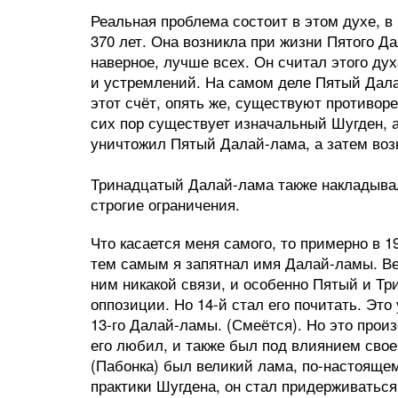
Реальная проблема состоит в этом духе, в
370 лет. Она возникла при жизни Пятого Д
наверное, лучше всех. Он считал этого ду
и устремлений. На самом деле Пятый Дала
этот счёт, опять же, существуют противоре
сих пор существует изначальный Шугден, а
уничтожил Пятый Далай-лама, а затем воз
Тринадцатый Далай-лама также накладывал
строгие ограничения.
Что касается меня самого, то примерно в 1
тем самым я запятнал имя Далай-ламы. В
ним никакой связи, и особенно Пятый и Т
оппозиции. Но 14-й стал его почитать. Это
13-го Далай-ламы. (Смеётся). Но это прои
его любил, и также был под влиянием свое
(Пабонка) был великий лама, по-настояще
практики Шугдена, он стал придерживаться