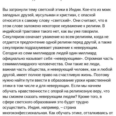
Вы затронули тему светской этики в Индии. Кое-кто из моих
западных друзей, мусульман и христиан, с опаской
относится к самому слову «светский». Они считают, что в
этом слове заложено некоторое неуважение к религии. В
индийской трактовке такого нет, как вы уже говорили.
Секуляризм означает уважение ко всем религиям, когда не
отдается предпочтение одной религии перед другой, а также
секуляризм подразумевает уважение к неверующим.
Сегодня из семи миллиардов людей один миллиард
официально называет себя «неверующими». Огромная часть
семимиллиардного человечества. Они такие же люди,
важная часть общества, и неверующий человек, как и любой
другой, имеет полное право на счастливую жизнь. Поэтому
нужно найти пути ввести в образование уроки нравственной
этики в том числе и для неверующих. Если мы начнем
обучать нравственности с опорой на религиозную веру, что
мы сможем сказать неверующим людям? Кроме того, в
сфере светского образования это будет трудно
осуществить. Индия, например, ‒ страна
многоконфессиональная. Как обучать этике, отталкиваясь от