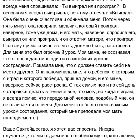
всегда меня спрашивала: «Ты выиграл или проиграл?» В
основном я всегда выигрывал, поэтому отвечал: «Выиграл».
Она была очень счастлива и обнимала меня. Потом через
пять минут она говорила, мальчик, который проиграл,
наверное, тоже уже дома, и его мать, наверное, спросила его,
выиграл он или проиграл, и он ответил матери, что проиграл.
Поэтому прямо сейчас его мать, должно быть, расстроена.
Для меня это был огромный урок. Моя мама, не осознавая
этого, преподала мне один из важнейших уроков
сострадания. Показала мне, что я должен ставить себя на
место другого. Она напоминала мне, что ребенок, с которым
я играл и которого победил, пришел домой, и его мама,
наверное, сейчас расстроена. С тех самых пор и по сей день
я стараюсь делать в теннисе все, что могу, но когда я играю,
я всегда помню, что передо мной человек, подобный мне, он
не отличается от меня. Для меня это было очень важным
уроком сострадания, который мне преподала моя мать
(аплодисменты).
Ваше Святейшество, я хотел вас спросить. Иногда
случается, что мы отдаем много любви кому-то, кого любим,