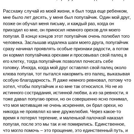
Расскажу случай из моей жизни, я был тогда еще ребенком,
мне было лет десять, у меня был попугайчик. Один мой друг,
позже он обучал меня письму, и каждый раз, когда он
приходил ко мне, он приносил немного орехов для моего
попугая. В конце концов этот попугайчик очень полюбил того
человека. Заслышав издалека шаги моего друга, попугайчик
сразу начинал проявлять особые признаки радости, а потом
он кормил попугайчика орехами и просовывал свой палец в
его клетку, тогда попугайчик позволял почесать себе
головку. Иногда, когда мой друг оставлял свой палец около
клюва попугая, тот пытался накормить его палец, выказывая
особую благодарность. Я даже немного ревновал, потому что
хотел, чтобы попугайчик и ко мне так относился. Но не из
истинного сострадания, истинной любви, а из-за ревности, я
тоже давал попугаю орехи, но он совершенно ясно понимал,
что моя мотивация не очень искренняя, он брал орехи, но
никогда не проявлял ко мне дружелюбия. Через какое-то
время я потерял терпение, и маленькой палочкой наказал
попугая, после это мы так и не помирились. Единственное,
что могло помочь ‒ это прощение, это единственный путь, и