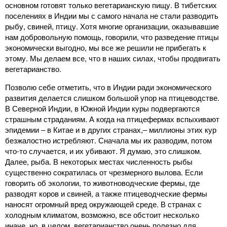
основном готовят только вегетарианскую пищу. В тибетских
поселениях в Индии мы с самого начала не стали разводить
рыбу, свиней, птицу. Хотя многие организации, оказывавшие
нам добровольную помощь, говорили, что разведение птицы
экономически выгодно, мы все же решили не прибегать к
этому. Мы делаем все, что в наших силах, чтобы продвигать
вегетарианство.
Позволю себе отметить, что в Индии ради экономического
развития делается слишком большой упор на птицеводстве.
В Северной Индии, в Южной Индии куры подвергаются
страшным страданиям. А когда на птицефермах вспыхивают
эпидемии ‒ в Китае и в других странах,‒ миллионы этих кур
безжалостно истребляют. Сначала мы их разводим, потом
что-то случается, и их убивают. Я думаю, это слишком.
Далее, рыба. В некоторых местах численность рыбы
существенно сократилась от чрезмерного вылова. Если
говорить об экологии, то животноводческие фермы, где
разводят коров и свиней, а также птицеводческие фермы
наносят огромный вред окружающей среде. В странах с
холодным климатом, возможно, все обстоит несколько
иначе, но, в целом, вегетарианство очень полезно для