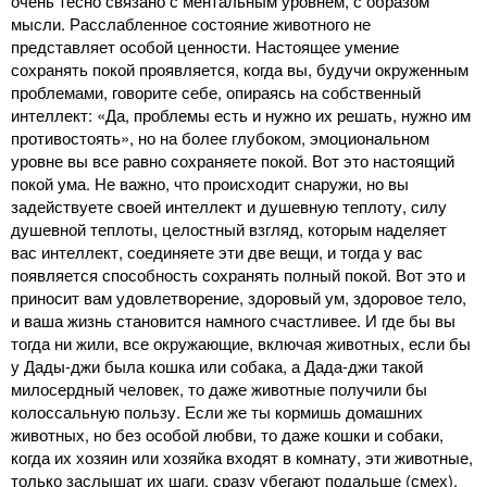
очень тесно связано с ментальным уровнем, с образом
мысли. Расслабленное состояние животного не
представляет особой ценности. Настоящее умение
сохранять покой проявляется, когда вы, будучи окруженным
проблемами, говорите себе, опираясь на собственный
интеллект: «Да, проблемы есть и нужно их решать, нужно им
противостоять», но на более глубоком, эмоциональном
уровне вы все равно сохраняете покой. Вот это настоящий
покой ума. Не важно, что происходит снаружи, но вы
задействуете своей интеллект и душевную теплоту, силу
душевной теплоты, целостный взгляд, которым наделяет
вас интеллект, соединяете эти две вещи, и тогда у вас
появляется способность сохранять полный покой. Вот это и
приносит вам удовлетворение, здоровый ум, здоровое тело,
и ваша жизнь становится намного счастливее. И где бы вы
тогда ни жили, все окружающие, включая животных, если бы
у Дады-джи была кошка или собака, а Дада-джи такой
милосердный человек, то даже животные получили бы
колоссальную пользу. Если же ты кормишь домашних
животных, но без особой любви, то даже кошки и собаки,
когда их хозяин или хозяйка входят в комнату, эти животные,
только заслышат их шаги, сразу убегают подальше (смех).