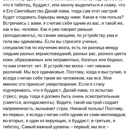
что я тибетец, буддист, или захочу выделиться и скажу, что
я Его Святейшество Далай-лама, тогда сам этот настрой
будет создавать барьеры между нами. Какая в том польза?
Встречаясь с вами, я считаю себя одним из вас, я такой же,
как и вы, человек. Как я уже говорил раньше
(аплодисменты), по своим эмоциям, по устройству ума и
тела мы одинаковы. Если вы спросите ученых,
специалистов по изучению мозга, есть ли разница между
людьми разных вероисповеданий, разных рас, разного цвета
кожи, образованных или неграмотных, богатых или бедных,
то вам ответят: нет. В устройстве мозга ‒ нет никаких
различий. Мы все одинаковые. Поэтому, когда я выступаю, я
всегда считаю себя таким же человеком, как все. Мне
именно это приносит умиротворение. Если я стану
подчеркивать, что я буддист, Далай-лама, то испытаю
стресс, ведь тогда я должен быть очень осмотрительным
(смеется, аплодисменты). Видите, такой настрой создает
напряженность, вызывает страх. Никакой пользы! Поэтому,
во-первых, я всегда считаю себя одним из семи миллиардов;
во-вторых, я один из верующих, я буддист; в-третьих, я
тибетец. Самый важный уровень ‒ первый, мы все ‒