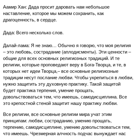
Аамир Хан: Дада просит даровать нам небольшое
наставление, которое мы можем сохранить, как
драгоценность, в сердце.
Дада: Всего несколько слов.
Далай-лама: Я не знаю… Обычно я говорю, что моя религия
‒ это любовь, сострадание (аплодисменты). Эти ценности ‒
общие для всех основных религиозных традиций. И те
религии, которые проповедают веру в Бога-Творца, и те, в
которых нет идеи Творца,‒ все основные религиозные
традиции несут послание любви. Чтобы укрепиться в любви,
нужно защитить эту духовную практику. Такой защитой
будет практика терпения, умение прощать,
довольствоваться тем, что имеешь, самодисциплина. Все
это крепостной стеной защитит нашу практику любви.
Все религии, все основные религии мира учат этим
принципам: любви, состраданию, умению прощать,
терпению, самодисциплине, умению довольствоваться тем,
что имеешь. Чрезмерная алчность подчас вынуждает нас