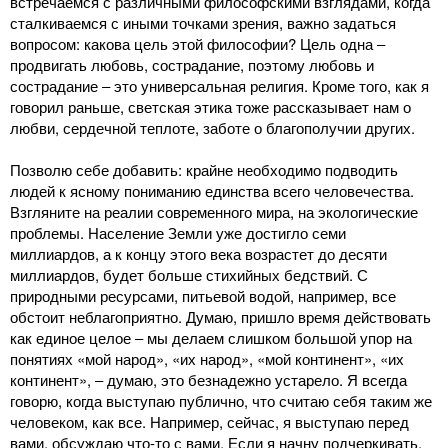
встречаемся с различными философскими взглядами, когда
сталкиваемся с иными точками зрения, важно задаться
вопросом: какова цель этой философии? Цель одна ‒
продвигать любовь, сострадание, поэтому любовь и
сострадание ‒ это универсальная религия. Кроме того, как я
говорил раньше, светская этика тоже рассказывает нам о
любви, сердечной теплоте, заботе о благополучии других.
Позволю себе добавить: крайне необходимо подводить
людей к ясному пониманию единства всего человечества.
Взгляните на реалии современного мира, на экологические
проблемы. Население Земли уже достигло семи
миллиардов, а к концу этого века возрастет до десяти
миллиардов, будет больше стихийных бедствий. С
природными ресурсами, питьевой водой, например, все
обстоит неблагоприятно. Думаю, пришло время действовать
как единое целое ‒ мы делаем слишком большой упор на
понятиях «мой народ», «их народ», «мой континент», «их
континент», ‒ думаю, это безнадежно устарело. Я всегда
говорю, когда выступаю публично, что считаю себя таким же
человеком, как все. Например, сейчас, я выступаю перед
вами, обсуждаю что-то с вами. Если я начну подчеркивать,