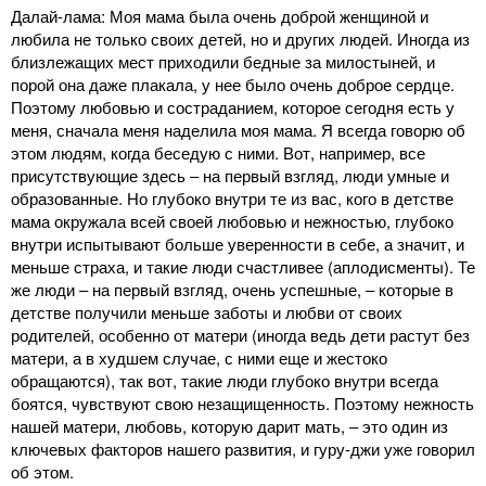
Далай-лама: Моя мама была очень доброй женщиной и
любила не только своих детей, но и других людей. Иногда из
близлежащих мест приходили бедные за милостыней, и
порой она даже плакала, у нее было очень доброе сердце.
Поэтому любовью и состраданием, которое сегодня есть у
меня, сначала меня наделила моя мама. Я всегда говорю об
этом людям, когда беседую с ними. Вот, например, все
присутствующие здесь ‒ на первый взгляд, люди умные и
образованные. Но глубоко внутри те из вас, кого в детстве
мама окружала всей своей любовью и нежностью, глубоко
внутри испытывают больше уверенности в себе, а значит, и
меньше страха, и такие люди счастливее (аплодисменты). Те
же люди ‒ на первый взгляд, очень успешные, ‒ которые в
детстве получили меньше заботы и любви от своих
родителей, особенно от матери (иногда ведь дети растут без
матери, а в худшем случае, с ними еще и жестоко
обращаются), так вот, такие люди глубоко внутри всегда
боятся, чувствуют свою незащищенность. Поэтому нежность
нашей матери, любовь, которую дарит мать, ‒ это один из
ключевых факторов нашего развития, и гуру-джи уже говорил
об этом.