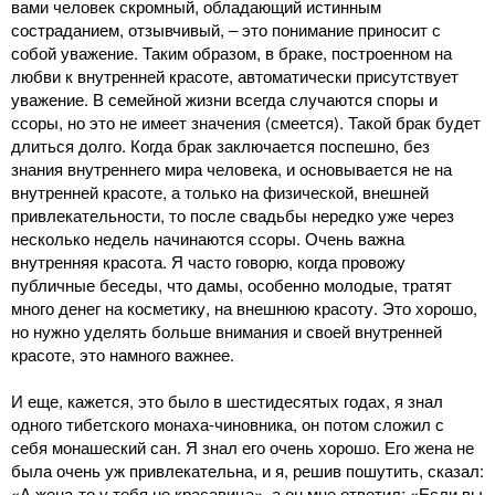
вами человек скромный, обладающий истинным
состраданием, отзывчивый, ‒ это понимание приносит с
собой уважение. Таким образом, в браке, построенном на
любви к внутренней красоте, автоматически присутствует
уважение. В семейной жизни всегда случаются споры и
ссоры, но это не имеет значения (смеется). Такой брак будет
длиться долго. Когда брак заключается поспешно, без
знания внутреннего мира человека, и основывается не на
внутренней красоте, а только на физической, внешней
привлекательности, то после свадьбы нередко уже через
несколько недель начинаются ссоры. Очень важна
внутренняя красота. Я часто говорю, когда провожу
публичные беседы, что дамы, особенно молодые, тратят
много денег на косметику, на внешнюю красоту. Это хорошо,
но нужно уделять больше внимания и своей внутренней
красоте, это намного важнее.
И еще, кажется, это было в шестидесятых годах, я знал
одного тибетского монаха-чиновника, он потом сложил с
себя монашеский сан. Я знал его очень хорошо. Его жена не
была очень уж привлекательна, и я, решив пошутить, сказал:
«А жена-то у тебя не красавица», а он мне ответил: «Если вы