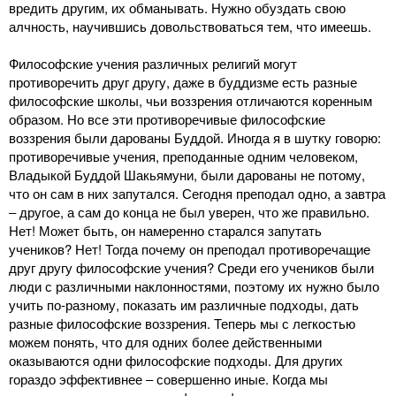
вредить другим, их обманывать. Нужно обуздать свою
алчность, научившись довольствоваться тем, что имеешь.
Философские учения различных религий могут
противоречить друг другу, даже в буддизме есть разные
философские школы, чьи воззрения отличаются коренным
образом. Но все эти противоречивые философские
воззрения были дарованы Буддой. Иногда я в шутку говорю:
противоречивые учения, преподанные одним человеком,
Владыкой Буддой Шакьямуни, были дарованы не потому,
что он сам в них запутался. Сегодня преподал одно, а завтра
‒ другое, а сам до конца не был уверен, что же правильно.
Нет! Может быть, он намеренно старался запутать
учеников? Нет! Тогда почему он преподал противоречащие
друг другу философские учения? Среди его учеников были
люди с различными наклонностями, поэтому их нужно было
учить по-разному, показать им различные подходы, дать
разные философские воззрения. Теперь мы с легкостью
можем понять, что для одних более действенными
оказываются одни философские подходы. Для других
гораздо эффективнее ‒ совершенно иные. Когда мы