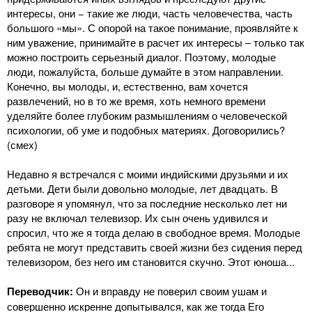
интересы, они − такие же люди, часть человечества, часть
большого «мы». С опорой на такое понимание, проявляйте к
ним уважение, принимайте в расчет их интересы ‒ только так
можно построить серьезный диалог. Поэтому, молодые
люди, пожалуйста, больше думайте в этом направлении.
Конечно, вы молоды, и, естественно, вам хочется
развлечений, но в то же время, хоть немного времени
уделяйте более глубоким размышлениям о человеческой
психологии, об уме и подобных материях. Договорились?
(смех)
Недавно я встречался с моими индийскими друзьями и их
детьми. Дети были довольно молодые, лет двадцать. В
разговоре я упомянул, что за последние несколько лет ни
разу не включал телевизор. Их сын очень удивился и
спросил, что же я тогда делаю в свободное время. Молодые
ребята не могут представить своей жизни без сидения перед
телевизором, без него им становится скучно. Этот юноша...
Переводчик:
Он и вправду не поверил своим ушам и
совершенно искренне допытывался, как же тогда Его