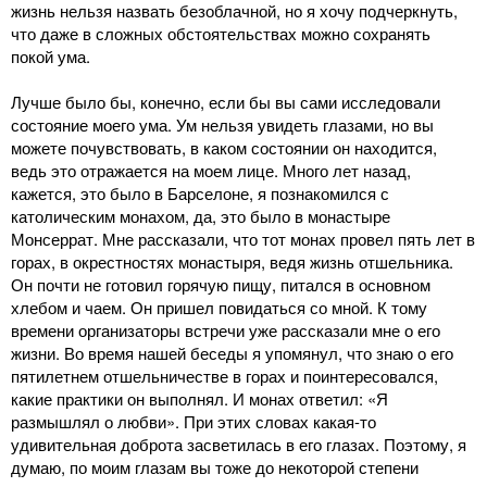
жизнь нельзя назвать безоблачной, но я хочу подчеркнуть,
что даже в сложных обстоятельствах можно сохранять
покой ума.
Лучше было бы, конечно, если бы вы сами исследовали
состояние моего ума. Ум нельзя увидеть глазами, но вы
можете почувствовать, в каком состоянии он находится,
ведь это отражается на моем лице. Много лет назад,
кажется, это было в Барселоне, я познакомился с
католическим монахом, да, это было в монастыре
Монсеррат. Мне рассказали, что тот монах провел пять лет в
горах, в окрестностях монастыря, ведя жизнь отшельника.
Он почти не готовил горячую пищу, питался в основном
хлебом и чаем. Он пришел повидаться со мной. К тому
времени организаторы встречи уже рассказали мне о его
жизни. Во время нашей беседы я упомянул, что знаю о его
пятилетнем отшельничестве в горах и поинтересовался,
какие практики он выполнял. И монах ответил: «Я
размышлял о любви». При этих словах какая-то
удивительная доброта засветилась в его глазах. Поэтому, я
думаю, по моим глазам вы тоже до некоторой степени