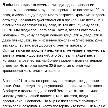
Я обычно разделяю семимиллиардиардное население
планеты на несколько групп: во-первых, это поколение 20-го
века, я имею в виду людей моего возраста, кроме меня здесь
есть еще несколько джентльменов в преклонных летах. Мы
с вами принадлежим 20-му веку, не так ли? Те, кому за 50,
60, 70. Мы люди прошлого века. Затем, вторая категория −
молодежь, те, кому сегодня меньше тридцати − двадцати и
даже пятнадцати, вы − истинное поколение 21-го века. 20-й
век канул в лету, мое дорогое столетие миновало.
Оглядываясь на прошлый век, нельзя не увидеть множества
замечательных достижений, это был величайший век в
истории человечества, наиболее важное и знаменательное
столетие. Но в то же время 20-й век стал столетием
кровопролития, столетием насилия.
В начале 21-го века по-прежнему происходят нездоровые
вещи. Они – следствие допущенной в прошлом небрежности.
В общем и целом, люди по всей Земле хотят жить в мире; во
многих уголках нашей планеты, мне кажется, люди
пресытились насилием. Но мир не построить с помощью
призывов и лозунгов. Я часто повторяю, что истинный мир на