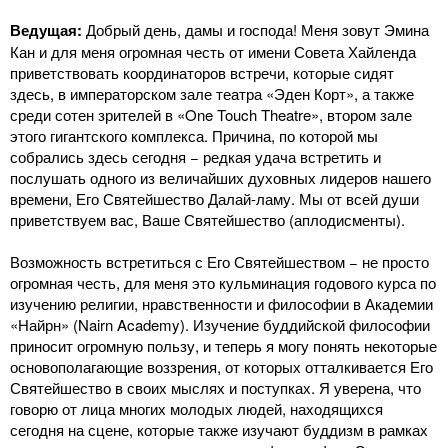
Ведущая:
Добрый день, дамы и господа! Меня зовут Эмина
Кан и для меня огромная честь от имени Совета Хайленда
приветствовать координаторов встречи, которые сидят
здесь, в императорском зале театра «Эден Корт», а также
среди сотен зрителей в «One Touch Theatre», втором зале
этого гигантского комплекса. Причина, по которой мы
собрались здесь сегодня − редкая удача встретить и
послушать одного из величайших духовных лидеров нашего
времени, Его Святейшество Далай-ламу. Мы от всей души
приветствуем вас, Ваше Святейшество (аплодисменты).
Возможность встретиться с Его Святейшеством − не просто
огромная честь, для меня это кульминация годового курса по
изучению религии, нравственности и философии в Академии
«Найрн» (Nairn Academy). Изучение буддийской философии
приносит огромную пользу, и теперь я могу понять некоторые
основополагающие воззрения, от которых отталкивается Его
Святейшество в своих мыслях и поступках. Я уверена, что
говорю от лица многих молодых людей, находящихся
сегодня на сцене, которые также изучают буддизм в рамках