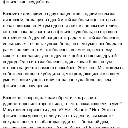
физические неудобства.
Возьмите для примера двух пациентов с одним и тем же
диагнозом, лежащих в одной и той же больнице, которых
лечат одинаково. Но ум одного из них в полном смятении,
которое накладывается на физическую боль; он страшно
встревожен. А другой пациент страдает от той же болезни,
испытывает точно такую же боль, но в его уме преобладают
размышления о том, что болезнь, возможно, несет ему
какое-то послание; у него другое к ней отношение, другой
подход. Одна и та же болезнь, одинаковая боль, но ум
второго пациента намного спокойнее. Это ясно. Мы можем на
собственном опыте убедиться, что рождающиеся в нашем
уме мысли и чувства влияют на нас куда больше, чем
физические ощущения.
Возникает вопрос, как нам обрести, как развить
удовлетворение второго вида, то есть рождающееся в уме?
Могут ли его принести деньги? Нет. Власть? Нет. Это на
физическом уровне, если у вас есть деньги, вы можете
покупать все, что заблагорассудится − большой дом,
красивые вещи, прекрасный сад. Здесь в Шотландии у вас