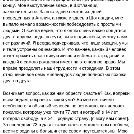
концу. Мое выступление здесь, в Шотландии, −
заключительное. За последние несколько дней,
проведенных в Англии, а также и здесь в Шотландии, мне
выпало немало возможностей побеседовать с простыми
людьми. Я всегда верил, что людям очень важно общаться
друг с другом, ведь, по сути, вы и я одинаковы, между нами
нет различий. Я всегда подчеркиваю, что наши эмоции, умы
и тела устроены одинаково. И что важнее, каждый человек
хочет прожить счастливую жизнь и избежать страданий, и
каждый с самого рождения имеет на это полное право. Мы
вправе преодолеть наши трудности и страдания. В этом
отношении все семь миллиардов людей полностью похожи
друг на друга.
Возникает вопрос, как же нам обрести счастье? Как, вопреки
всем бедам, сохранять покой ума? Во мне нет ничего
особенного, я обычный человек, но возможно, как человек
пожилой, которому уже почти 77 лет и который в 14 лет
потерял свободу, а в 24 − родную страну, [я могу вам совет].
За последние 73 года я сталкивался с множеством проблем,
вести с родины в большинстве своем неутешительны. Мою