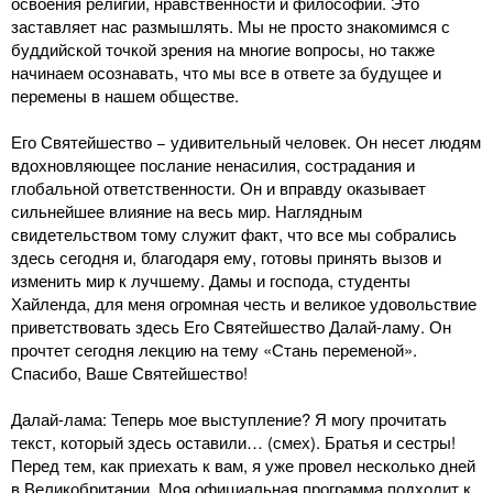
освоения религии, нравственности и философии. Это
заставляет нас размышлять. Мы не просто знакомимся с
буддийской точкой зрения на многие вопросы, но также
начинаем осознавать, что мы все в ответе за будущее и
перемены в нашем обществе.
Его Святейшество − удивительный человек. Он несет людям
вдохновляющее послание ненасилия, сострадания и
глобальной ответственности. Он и вправду оказывает
сильнейшее влияние на весь мир. Наглядным
свидетельством тому служит факт, что все мы собрались
здесь сегодня и, благодаря ему, готовы принять вызов и
изменить мир к лучшему. Дамы и господа, студенты
Хайленда, для меня огромная честь и великое удовольствие
приветствовать здесь Его Святейшество Далай-ламу. Он
прочтет сегодня лекцию на тему «Стань переменой».
Спасибо, Ваше Святейшество!
Далай-лама: Теперь мое выступление? Я могу прочитать
текст, который здесь оставили… (смех). Братья и сестры!
Перед тем, как приехать к вам, я уже провел несколько дней
в Великобритании. Моя официальная программа подходит к