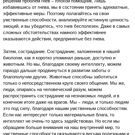
решении проблем гнев − плохой помощник. Лишь
избавившись от гнева, мы в состоянии принять адекватные,
эффективные меры. Поэтому полагайтесь на свои
умственные способности, анализируйте истинную ценность
эмоций, и вы убедитесь, что гнев бесполезен. Даже в самых
сложных обстоятельствах намного эффективнее
оказываются действия, предпринятые без гнева.
Затем, сострадание. Сострадание, заложенное в нашей
биологии, как я коротко упоминал раньше, доступно и
животным. Но мы, благодаря своему интеллекту, можем
гораздо дальше продвинуться в развитии заботы о
благополучии других. Животные способны заботиться
только о непосредственном круге своего общения. Мы же,
люди, опираясь на человеческий разум, можем
распространить сострадание на незнакомых людей, и в
конечном итоге даже на врагов. Мы − люди, и только людям
это под силу, благодаря нашим умственным способностям.
Если нас интересуют только материальные блага, то
интеллект не очень-то здесь задействован. Но если мы
обращаем больше внимания на наш внутренний мир, то
умственные способности оказываются весьма полезными и