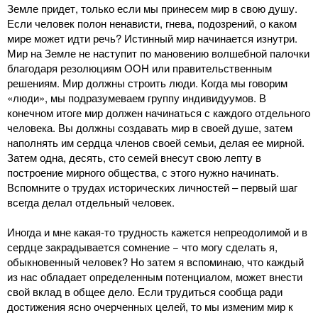
Земле придет, только если мы принесем мир в свою душу.
Если человек полон ненависти, гнева, подозрений, о каком
мире может идти речь? Истинный мир начинается изнутри.
Мир на Земле не наступит по мановению волшебной палочки
благодаря резолюциям ООН или правительственным
решениям. Мир должны строить люди. Когда мы говорим
«люди», мы подразумеваем группу индивидуумов. В
конечном итоге мир должен начинаться с каждого отдельного
человека. Вы должны создавать мир в своей душе, затем
наполнять им сердца членов своей семьи, делая ее мирной.
Затем одна, десять, сто семей внесут свою лепту в
построение мирного общества, с этого нужно начинать.
Вспомните о трудах исторических личностей – первый шаг
всегда делал отдельный человек.
Иногда и мне какая-то трудность кажется непреодолимой и в
сердце закрадывается сомнение − что могу сделать я,
обыкновенный человек? Но затем я вспоминаю, что каждый
из нас обладает определенным потенциалом, может внести
свой вклад в общее дело. Если трудиться сообща ради
достижения ясно очерченных целей, то мы изменим мир к