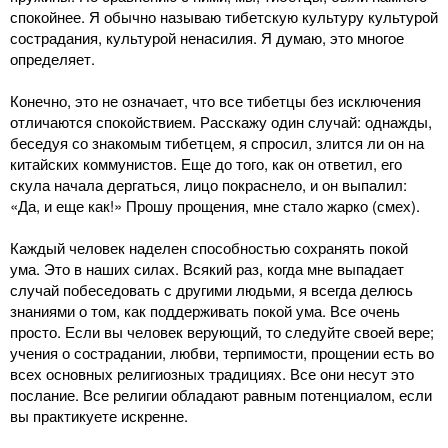
спокойнее. Я обычно называю тибетскую культуру культурой
сострадания, культурой ненасилия. Я думаю, это многое
определяет.
Конечно, это не означает, что все тибетцы без исключения
отличаются спокойствием. Расскажу один случай: однажды,
беседуя со знакомым тибетцем, я спросил, злится ли он на
китайских коммунистов. Еще до того, как он ответил, его
скула начала дергаться, лицо покраснело, и он выпалил:
«Да, и еще как!» Прошу прощения, мне стало жарко (смех).
Каждый человек наделен способностью сохранять покой
ума. Это в наших силах. Всякий раз, когда мне выпадает
случай побеседовать с другими людьми, я всегда делюсь
знаниями о том, как поддерживать покой ума. Все очень
просто. Если вы человек верующий, то следуйте своей вере;
учения о сострадании, любви, терпимости, прощении есть во
всех основных религиозных традициях. Все они несут это
послание. Все религии обладают равным потенциалом, если
вы практикуете искренне.