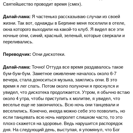
Святейшество проводит время (смех).
Далай-лама:
Я частенько рассказываю случаи из своей
жизни. Так вот, однажды в Берлине меня поселили в отеле,
окна которого выходили на какой-то клуб. Я видел все эти
ночные огни, синий, красный, зеленый, которые сверкали и
переливались.
Переводчик:
Огни дискотеки.
Далай-лама:
Точно! Оттуда все время раздавалось такое
бум-бум-бум. Заметное оживление началось около 6-7
вечера, стала доноситься музыка, зажглись огни. В это
время я лег спать. Потом около полуночи я проснулся и
увидел, что дискотека продолжается. Утром, я обычно встаю
около 4 утра, чтобы приступить к молитве, я увидел, что
веселье еще не закончилось. Всю ночь они танцевали и
веселились. Конечно, иногда можно себе это позволить, но
если танцевать всю ночь напролет слишком часто, то это
плохо скажется на здоровье. Ведь нарушится распорядок
дня. На следующий день, выступая, я упомянул, что Бог