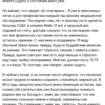
можете судить о состоянии моего ума.
Но важнее, что говорят об этом врачи... Я уже в преклонных
летах и для профилактики каждый год прохожу медицинское
обследование. Последние семь лет я прохожу его в одной из
больниц США, в клинике Майо. И вот в прошлый раз,
седьмой по счету, доктора сказали, что за последние семь
лет мое физическое состояние почти не изменилось,
осталось прежним. С чем меня и поздравили. Я веду
обычный образ жизни, правда, будучи буддийским монахом,
не ужинаю. Это помогает сбросить лишнее с живота (смех).
Правда, врачи советуют мне есть еще меньше и сбросить
еще пару-тройку килограммов. Мой вес должен быть 72-73
кг, а я вешу 76, поэтому, они говорят, нужно худеть.
В любом случае, я на личном опыте убедился, что несмотря
на все трудности можно сохранять спокойный, мирный ум. В
60-е годы прошлого века было много беженцев из Китая, при
схожих обстоятельствах они были вынуждены покинуть
родные места. Беседуя с ними, мы чувствовали, что они
охвачены сильным гневом и обидой, напряжены как
пружины. По сравнению с ними, мы, тибетцы, были намного