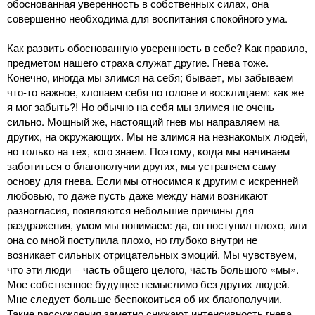
обоснованная уверенность в собственных силах, она
совершенно необходима для воспитания спокойного ума.
Как развить обоснованную уверенность в себе? Как правило,
предметом нашего страха служат другие. Гнева тоже.
Конечно, иногда мы злимся на себя; бывает, мы забываем
что-то важное, хлопаем себя по голове и восклицаем: как же
я мог забыть?! Но обычно на себя мы злимся не очень
сильно. Мощный же, настоящий гнев мы направляем на
других, на окружающих. Мы не злимся на незнакомых людей,
но только на тех, кого знаем. Поэтому, когда мы начинаем
заботиться о благополучии других, мы устраняем саму
основу для гнева. Если мы относимся к другим с искренней
любовью, то даже пусть даже между нами возникают
разногласия, появляются небольшие причины для
раздражения, умом мы понимаем: да, он поступил плохо, или
она со мной поступила плохо, но глубоко внутри не
возникает сильных отрицательных эмоций. Мы чувствуем,
что эти люди − часть общего целого, часть большого «мы».
Мое собственное будущее немыслимо без других людей.
Мне следует больше беспокоиться об их благополучии.
Такие рассуждения заметно снижают интенсивность гнева,