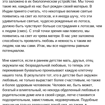
это заложено в их биологическом устройстве. Мы точно
такие же, каждый из нас был рожден своей матерью. В
Индии принято считать, что некоторые великие святые
появились на свет из лотосов, и я иногда шучу, что эти
удивительные святые, чудесно рожденные из лотоса,
должно быть чувствуют больше сострадания к лотосам, чем
к людям (смех). С этой точки зрения нам повезло, мы
появились на свет из чрева матери. В нас уже заложена
способность проявлять любовь и нежность к таким же
людям, как мы сами. Итак, мы все наделены равным
потенциалом.
Мне кажется, если в раннем детстве мать, друзья, отец
окружали нас безраздельной любовью, то теперь эти
переживания буквально пронизывают каждую клеточку
нашего тела. В результате тот, кто в детстве был окружен
любовью, не только вырастает более счастливым, но также
и более здоровым человеком. Человек же, быть может,
богатый и влиятельный, но некогда обделенный любовью в
родительском доме или в своей среде, легче становится
подозрительным, завистливым, недоверчивым. Подобные
эмоции не только разрушают покой ума, но также, в