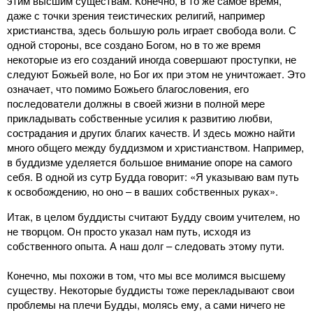
этим высшим существам. Конечно, в то же самое время,
даже с точки зрения теистических религий, например
христианства, здесь большую роль играет свобода воли. С
одной стороны, все создано Богом, но в то же время
некоторые из его созданий иногда совершают проступки, не
следуют Божьей воле, но Бог их при этом не уничтожает. Это
означает, что помимо Божьего благословения, его
последователи должны в своей жизни в полной мере
прикладывать собственные усилия к развитию любви,
сострадания и других благих качеств. И здесь можно найти
много общего между буддизмом и христианством. Например,
в буддизме уделяется большое внимание опоре на самого
себя. В одной из сутр Будда говорит: «Я указываю вам путь
к освобождению, но оно – в ваших собственных руках».
Итак, в целом буддисты считают Будду своим учителем, но
не творцом. Он просто указал нам путь, исходя из
собственного опыта. А наш долг – следовать этому пути.
Конечно, мы похожи в том, что мы все молимся высшему
существу. Некоторые буддисты тоже перекладывают свои
проблемы на плечи Будды, молясь ему, а сами ничего не