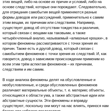
этих вещей, либо на основе их причин и условий, либо на
основе следствий, которые они порождают. Следовательно,
для отрицания самобытия вещей применяются разные
формы доводов или рассуждений, применительно к самим
этим вещам, их причинам или следствиям. Например,
существует довод об отсутствии тождества и различия,
который связан с вещами как таковыми, а также
четырёхчленный анализ, называемый «алмазные крошки», в
котором феномены рассматриваются с точки зрения их
причин. Также есть и другой довод, который связан с
самобытием феноменов с точки зрения их следствий. И, как
говорится, довод о зависимом происхождении применим ко
всем этим трём аспектам феноменов – их причинам,
следствиям и им самим.
В ходе анализа феномены делят на обусловленные и
необусловленные, и среди обусловленных феноменов
различают материальные объекты, т. е. материю; объекты,
относящиеся к области ума, а также абстрактные идеи или
абстрактные сущности. Эти феномены и вправду
существуют, поскольку они могут на нас влиять, принося нам
благие или неблагие последствия.