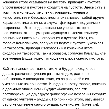
конечном итоге указывают на пустоту, приводят к пустоте,
упрочиваются в пустоте и сходятся на пустоте. Здесь суть в
том, что многие другие учения, например, учения о
непостоянстве и бессамостности, охватывают собой другие
характеристики истины, и служат факторами, ведущими к
созреванию. Это предварительные учения, которые
постепенно готовят ум практикующего к окончательному
пониманию наитончайшего учения о пустоте. Итак, как
говорит Камалашила, все учения ведут к пустоте, указывая
на таковость, приводя к таковости и в конечном итоге
сходясь на таковости. Таким образом, согласно Камалашиле,
все учения Будды имеют отношение к постижению пустоты.
Всё это напоминает нам о том, что Будде приходилось
давать различные учения разным людям, даже его
собственным последователям, из-за различий в их
умственных наклонностях. Иногда я в шутку говорю, конечно,
с должным уважением к Будде: «Конечно, все эти
противоречащие друг другу философские воззрения исходят
от одного учителя – Будды». Но причиной этого, разумеется,
было не смятение самого Будды, конечно, нет (смеётся).