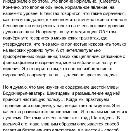
иногда жалею об этом. Это вполне нормально. (Смеётся).
Конечно, это вполне обычное, нормальное явление, на
нашем-то уровне. В текстах говорится, что такие омрачения,
как гнев и так далее, в конечном итоге можно окончательно и
бесповоротно искоренить только на очень высоких уровнях
духовного пути. Например, на пути медитации. Об этом
подчёркнуто говорится в махаянских трактатах, где
утверждается, что гнев можно полностью искоренить только
на высоких уровнях пути. А от интеллектуально
приобретённых омрачений, таких как цепляние, связанное с
философскими воззрениями, можно избавиться на пути
видения. Это говорит о том, что полное избавление от
омрачений, например гнева, – далеко не простая задача.
Но я думаю, что мне изучение содержание шестой главы
Бодхичарья-аватары Шантидевы и размышление над ней
приносит настоящую пользу… Когда мы практикуем
терпение или прощение, у нас возрастает альтруизм. Эти
качества развиваются одновременно. И тогда мы меняемся к
лучшему. Поэтому я очень ценю этот труд Шантидевы. В
восьмой его главе главным образом описывается способ
развития безграничного альтруизма, а в шестой – способ