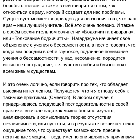
борьбы с гневом, а также в ней говорится о том, как
относиться к врагу, который создает для нас проблемы.
Существует множество доводов для осознания того, что наш
враг – наш лучший учитель. Всё это очень полезно. И также
в своём восхитительном сочинении «Бодхичитта-виварана»,
или «Толкование бодхичитты», Нагарджуна начинает своё
объяснение с учения о бессамостности, а после говорит, что,
когда мы породим в себе глубокое, подлинное понимание
учения о бессамостности, у нас, несомненно, породится
истинное сострадание, т.е. чувство любви и близости ко
всем живым существам.
И это очень логично, если говорить про тех, кто обладает
высоким интеллектом. Получается, что и я отношу себя к
таким же практикам. (Смеётся). В любом случае, я
придерживаюсь следующей последовательности в своей
практике: вначале надо как можно больше изучать,
анализировать и осмысливать теорию отсутствия
независимости, или пустоты, и в результате возникнет некое
ощущение того, что существует возможность пресечь
негативные эмоции, – ведь именно они являются причинами