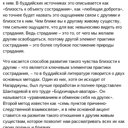
к ним. В буддийских источниках это описывается как
«близость к объекту сострадания», как «любящая доброта»,
но точнее будет назвать это ощущением связи с другими и
близости к ним. Чем ближе вы к другому живому существу,
тем сильнее ощущаете, что для вас невыносимо видеть его
страдания. Ведь страдание – это то, от чего мы желаем
другим освободиться, поэтому другой элемент практики
сострадания – это более глубокое постижение природы
страдания.
Что касается способов развития такого чувства близости к
другим − что является ключевым элементом практики
сострадания, − то в буддийской литературе говорится о двух
основных методах. Один из них, хотя он исходит от
Нагарджуны, был лучше проработан и полнее представлен
Шантидевой в его труде «Бодхичарья-аватара». Он
называется «уравниванием и обменом себя на других».
Второй метод известен как «семь пунктов причинно-
следственной взаимосвязи», и в нём основной акцент
ставится на развитии такого отношения к другим живым
существам, которое позволит нам рассматривать всех их как
своих родных и близких.