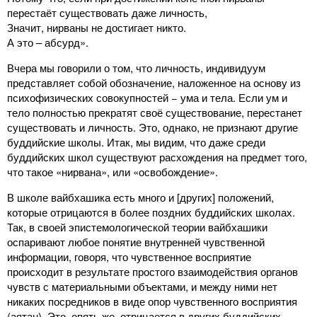
перестаёт существовать даже личность,
Значит, нирваны не достигает никто.
А это – абсурд».
Вчера мы говорили о том, что личность, индивидуум
представляет собой обозначение, наложенное на основу из
психофизических совокупностей − ума и тела. Если ум и
тело полностью прекратят своё существование, перестанет
существовать и личность. Это, однако, не признают другие
буддийские школы. Итак, мы видим, что даже среди
буддийских школ существуют расхождения на предмет того,
что такое «нирвана», или «освобождение».
В школе вайбхашика есть много и [других] положений,
которые отрицаются в более поздних буддийских школах.
Так, в своей эпистемологической теории вайбхашики
оспаривают любое понятие внутренней чувственной
информации, говоря, что чувственное восприятие
происходит в результате простого взаимодействия органов
чувств с материальными объектами, и между ними нет
никаких посредников в виде опор чувственного восприятия
(аятан). Это, опять же, отрицается в других буддийских