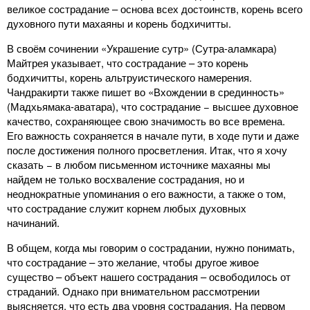
великое сострадание – основа всех достоинств, корень всего
духовного пути махаяны и корень бодхичитты.
В своём сочинении «Украшение сутр» (Сутра-аламкара)
Майтрея указывает, что сострадание – это корень
бодхичитты, корень альтруистического намерения.
Чандракирти также пишет во «Вхождении в срединность»
(Мадхьямака-аватара), что сострадание − высшее духовное
качество, сохраняющее свою значимость во все времена.
Его важность сохраняется в начале пути, в ходе пути и даже
после достижения полного просветления. Итак, что я хочу
сказать − в любом письменном источнике махаяны мы
найдем не только восхваление сострадания, но и
неоднократные упоминания о его важности, а также о том,
что сострадание служит корнем любых духовных
начинаний.
В общем, когда мы говорим о сострадании, нужно понимать,
что сострадание – это желание, чтобы другое живое
существо – объект нашего сострадания – освободилось от
страданий. Однако при внимательном рассмотрении
выясняется, что есть два уровня сострадания. На первом