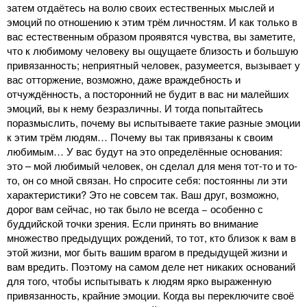
затем отдаётесь на волю своих естественных мыслей и
эмоций по отношению к этим трём личностям. И как только в
вас естественным образом проявятся чувства, вы заметите,
что к любимому человеку вы ощущаете близость и большую
привязанность; неприятный человек, разумеется, вызывает у
вас отторжение, возможно, даже враждебность и
отчуждённость, а посторонний не будит в вас ни малейших
эмоций, вы к нему безразличны. И тогда попытайтесь
поразмыслить, почему вы испытываете такие разные эмоции
к этим трём людям… Почему вы так привязаны к своим
любимым… У вас будут на это определённые основания:
это – мой любимый человек, он сделал для меня тот-то и то-
то, он со мной связан. Но спросите себя: постоянны ли эти
характеристики? Это не совсем так. Ваш друг, возможно,
дорог вам сейчас, но так было не всегда − особенно с
буддийской точки зрения. Если принять во внимание
множество предыдущих рождений, то тот, кто близок к вам в
этой жизни, мог быть вашим врагом в предыдущей жизни и
вам вредить. Поэтому на самом деле нет никаких оснований
для того, чтобы испытывать к людям ярко выраженную
привязанность, крайние эмоции. Когда вы переключите своё