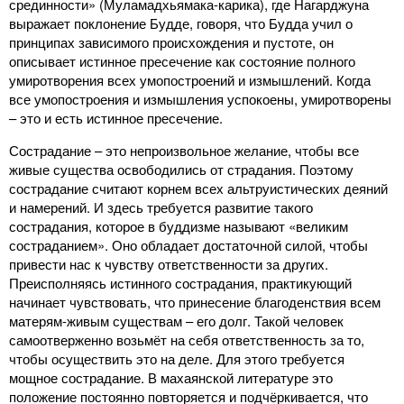
срединности» (Муламадхьямака-карика), где Нагарджуна
выражает поклонение Будде, говоря, что Будда учил о
принципах зависимого происхождения и пустоте, он
описывает истинное пресечение как состояние полного
умиротворения всех умопостроений и измышлений. Когда
все умопостроения и измышления успокоены, умиротворены
– это и есть истинное пресечение.
Сострадание – это непроизвольное желание, чтобы все
живые существа освободились от страдания. Поэтому
сострадание считают корнем всех альтруистических деяний
и намерений. И здесь требуется развитие такого
сострадания, которое в буддизме называют «великим
состраданием». Оно обладает достаточной силой, чтобы
привести нас к чувству ответственности за других.
Преисполняясь истинного сострадания, практикующий
начинает чувствовать, что принесение благоденствия всем
матерям-живым существам – его долг. Такой человек
самоотверженно возьмёт на себя ответственность за то,
чтобы осуществить это на деле. Для этого требуется
мощное сострадание. В махаянской литературе это
положение постоянно повторяется и подчёркивается, что