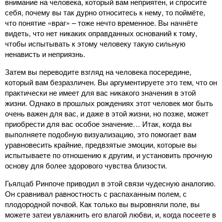
внимание на человека, который вам неприятен, и спросите
себя, почему вы так дурно относитесь к нему, то поймёте,
что понятие «враг» – тоже нечто временное. Вы начнёте
видеть, что нет никаких оправданных оснований к тому,
чтобы испытывать к этому человеку такую сильную
ненависть и неприязнь.
Затем вы переводите взгляд на человека посередине,
который вам безразличен. Вы аргументируете это тем, что он
практически не имеет для вас никакого значения в этой
жизни. Однако в прошлых рождениях этот человек мог быть
очень важен для вас, и даже в этой жизни, но позже, может
приобрести для вас особое значение… Итак, когда вы
выполняете подобную визуализацию, это помогает вам
уравновесить крайние, предвзятые эмоции, которые вы
испытываете по отношению к другим, и установить прочную
основу для более здорового чувства близости.
Гьялцаб Ринпоче приводил в этой связи чудесную аналогию.
Он сравнивал равностность с распаханным полем, с
плодородной почвой. Как только вы выровняли поле, вы
можете затеи увлажнить его влагой любви, и, когда посеете в