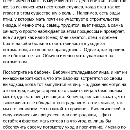
несёт именно мать. В мире животных дело обстоит точно так
же, за исключением некоторых случаев, когда отец так же
играет в этом существенную роль… Например, есть виды
птиц, у которых мать почти не участвует в строительстве
гнезда. Именно отец, самец, трудится, вьёт гнездо, а самка
зачастую просто наблюдает за этим процессом и проверяет,
всё ли идёт как надо (смех) Мне кажется, отец и должен
брать на себя больше ответственности в уходе за
потомством, это вполне справедливо… Однако, как правило,
все обстоит не так. Обычно именно мать ухаживает за
потомством.
Посмотрите на бабочек. Бабочки откладывают яйца, и нет ни
никакой вероятности, что эти бабочки встретятся со своим
выводком, когда тот вылупится из яиц. Но, даже несмотря на
это матери, всегда стараются отложить яйца в безопасном
месте, где есть пища и защита. Конечно, нельзя сказать, что
такие животные обладают состраданием в том смысле, как
мы его понимаем. Но по какой-то причине – биологической, в
силу химических процессов, или сострадания, – факт
остаётся фактом: мать готова на что угодно, лишь бы
обеспечить своему потомству уход и пропитание. Именно по