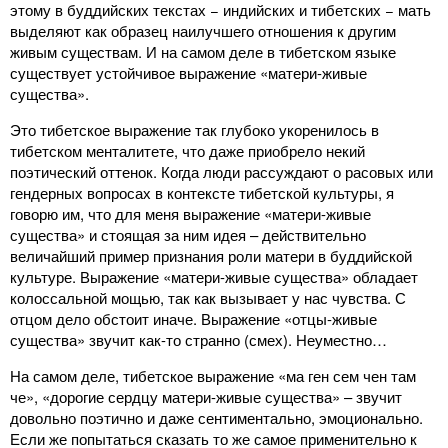
этому в буддийских текстах − индийских и тибетских − мать
выделяют как образец наилучшего отношения к другим
живым существам. И на самом деле в тибетском языке
существует устойчивое выражение «матери-живые
существа».
Это тибетское выражение так глубоко укоренилось в
тибетском менталитете, что даже приобрело некий
поэтический оттенок. Когда люди рассуждают о расовых или
гендерных вопросах в контексте тибетской культуры, я
говорю им, что для меня выражение «матери-живые
существа» и стоящая за ним идея – действительно
величайший пример признания роли матери в буддийской
культуре. Выражение «матери-живые существа» обладает
колоссальной мощью, так как вызывает у нас чувства. С
отцом дело обстоит иначе. Выражение «отцы-живые
существа» звучит как-то странно (смех). Неуместно…
На самом деле, тибетское выражение «ма ген сем чен там
че», «дорогие сердцу матери-живые существа» – звучит
довольно поэтично и даже сентиментально, эмоционально.
Если же попытаться сказать то же самое применительно к