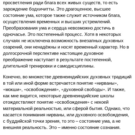
просветления ради блага всех живых существ, то есть
зарождение бодхичитты. Это драгоценное, высшее
состояние ума, которое также служит источником блага,
осуществления временных и высших устремлений.
Преобразования ума и сердца невозможно достичь в
одночасье. Это постепенный процесс. Хотя в некоторых
случаях не исключена возможность внезапных духовных
озарений, они ненадёжны и носят временный характер. Но в
долгосрочной перспективе настоящее духовное
преображение наступает в результате постепенной,
длительной тренировки и самодисциплины.
Конечно, во множестве древнеиндийских духовных традиций
в той или иной форме встречается понятие «нирваны»,
«мокши», «освобождения», «духовной свободы». И также,
как мне видится, некоторые древнеиндийские школы
отождествляют понятие «освобождения» с некоей
материальной реальностью, или сферой бытия. Однако, что
касается понимания нирваны, или духовного освобождения,
с буддийской точки зрения, то это – состояние ума, а не
внешняя реальность. Это – именно состояние сознания.