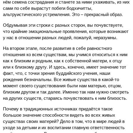
нём семена сострадания и станете за ними ухаживать, из них
сами по себе вырастут побеги бодхичитты,
альтруистического устремления. Это – прекрасный образ.
Обдумывая эти строки с разных сторон, вы почувствуете,
что крайние эмоциональные проявления, которые возникают
у нас в отношении разных людей, пожалуй, неразумны.
На втором этапе, после развития в себе равностного
отношения ко всем существам, мы учимся относиться к ним
как к близким и родным, как к собственной матери, к отцу
или к близкому другу. И здесь, конечно, имеет значение тот
факт, что, с точки зрения буддийского учения, наши
рождения безначальны. Все живые существа в какой-то
момент своего существования были нам матерью, отцом,
близким другом и так далее. Именно так нам нужно смотреть
на других существ, стараясь почувствовать к ним близость.
Почему в традиционных источниках придаётся такое
большое значение способности видеть во всех живых
существах своих матерей? Дело в том, что в мире людей в
уходе за детьми и их воспитании главную ответственность