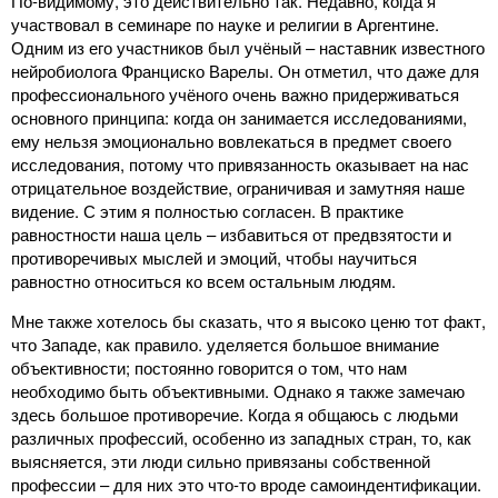
По-видимому, это действительно так. Недавно, когда я
участвовал в семинаре по науке и религии в Аргентине.
Одним из его участников был учёный – наставник известного
нейробиолога Франциско Варелы. Он отметил, что даже для
профессионального учёного очень важно придерживаться
основного принципа: когда он занимается исследованиями,
ему нельзя эмоционально вовлекаться в предмет своего
исследования, потому что привязанность оказывает на нас
отрицательное воздействие, ограничивая и замутняя наше
видение. С этим я полностью согласен. В практике
равностности наша цель – избавиться от предвзятости и
противоречивых мыслей и эмоций, чтобы научиться
равностно относиться ко всем остальным людям.
Мне также хотелось бы сказать, что я высоко ценю тот факт,
что Западе, как правило. уделяется большое внимание
объективности; постоянно говорится о том, что нам
необходимо быть объективными. Однако я также замечаю
здесь большое противоречие. Когда я общаюсь с людьми
различных профессий, особенно из западных стран, то, как
выясняется, эти люди сильно привязаны собственной
профессии – для них это что-то вроде самоиндентификации.