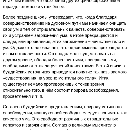
Итак, мы видим, что воззрения других философских школ
гораздо сложнее и утончённее.
Более поздние школы утверждают, что, когда благодаря
совершенствованию на духовном пути мы начинаем очищать
свои ум и тел от отрицательных качеств, совершенствовать
их и устраняем загрязнения ума, в итоге прекращаются и
следы, или проявления, этих загрязнений – нечистые тело и
ум. Однако это не означает, что одновременно прекращается
и сам поток личности. Он продолжает существовать на
другом уровне, обладая более чистыми, совершенными,
свободными от этих загрязнений качествами. В этой связи в
буддийских источниках приводится понятие так называемого
«существования на уровне ментального тела». Итак,
существует немало противоречивых точек зрения
относительно того, в чём состоит природа освобождения,
просветления и т. п.
Согласно буддийским представлениям, природу истинного
освобождения, или духовной свободы, следует понимать как
качество ума. Это свобода от различных отрицательных
аспектов и загрязнений. Согласно великому мыслителю