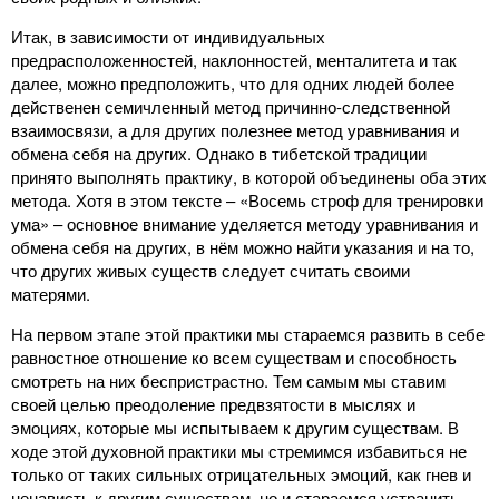
Итак, в зависимости от индивидуальных
предрасположенностей, наклонностей, менталитета и так
далее, можно предположить, что для одних людей более
действенен семичленный метод причинно-следственной
взаимосвязи, а для других полезнее метод уравнивания и
обмена себя на других. Однако в тибетской традиции
принято выполнять практику, в которой объединены оба этих
метода. Хотя в этом тексте – «Восемь строф для тренировки
ума» – основное внимание уделяется методу уравнивания и
обмена себя на других, в нём можно найти указания и на то,
что других живых существ следует считать своими
матерями.
На первом этапе этой практики мы стараемся развить в себе
равностное отношение ко всем существам и способность
смотреть на них беспристрастно. Тем самым мы ставим
своей целью преодоление предвзятости в мыслях и
эмоциях, которые мы испытываем к другим существам. В
ходе этой духовной практики мы стремимся избавиться не
только от таких сильных отрицательных эмоций, как гнев и
ненависть к другим существам, но и стараемся устранить