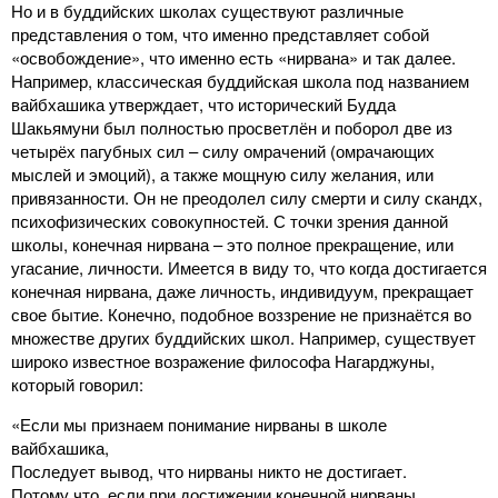
Но и в буддийских школах существуют различные
представления о том, что именно представляет собой
«освобождение», что именно есть «нирвана» и так далее.
Например, классическая буддийская школа под названием
вайбхашика утверждает, что исторический Будда
Шакьямуни был полностью просветлён и поборол две из
четырёх пагубных сил – силу омрачений (омрачающих
мыслей и эмоций), а также мощную силу желания, или
привязанности. Он не преодолел силу смерти и силу скандх,
психофизических совокупностей. С точки зрения данной
школы, конечная нирвана – это полное прекращение, или
угасание, личности. Имеется в виду то, что когда достигается
конечная нирвана, даже личность, индивидуум, прекращает
свое бытие. Конечно, подобное воззрение не признаётся во
множестве других буддийских школ. Например, существует
широко известное возражение философа Нагарджуны,
который говорил:
«Если мы признаем понимание нирваны в школе
вайбхашика,
Последует вывод, что нирваны никто не достигает.
Потому что, если при достижении конечной нирваны