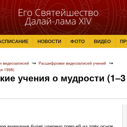
АСПИСАНИЕ
НОВОСТИ
ФОТО
ВИДЕО
ПР
↝
↝
и видеозаписей
Расшифровки видеозаписей учений
ая 1998)
кие учения о мудрости (1‒3
ое внимание будет уделено третьей из трёх основ