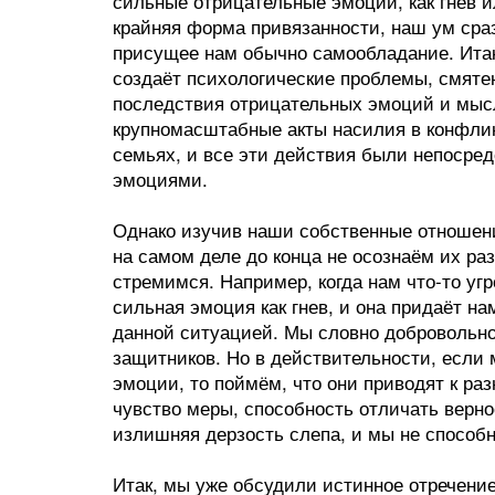
сильные отрицательные эмоции, как гнев и
крайняя форма привязанности, наш ум сраз
присущее нам обычно самообладание. Итак
создаёт психологические проблемы, смятен
последствия отрицательных эмоций и мысл
крупномасштабные акты насилия в конфлик
семьях, и все эти действия были непоср
эмоциями.
Однако изучив наши собственные отношен
на самом деле до конца не осознаём их ра
стремимся. Например, когда нам что-то угр
сильная эмоция как гнев, и она придаёт на
данной ситуацией. Мы словно добровольн
защитников. Но в действительности, если 
эмоции, то поймём, что они приводят к р
чувство меры, способность отличать верное
излишняя дерзость слепа, и мы не способ
Итак, мы уже обсудили истинное отречение