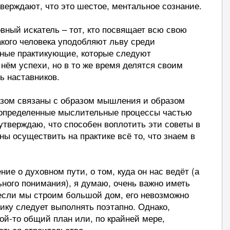
тверждают, что это шестое, ментальное сознание.
вный искатель – тот, кто посвящает всю свою
кого человека уподобляют льву среди
зные практикующие, которые следуют
нём успехи, но в то же время делятся своим
ь наставников.
азом связаны с образом мышления и образом
ь определенные мыслительные процессы частью
утверждаю, что способен воплотить эти советы в
ны осуществить на практике всё то, что знаем в
ие о духовном пути, о том, куда он нас ведёт (а
ьного понимания), я думаю, очень важно иметь
если мы строим большой дом, его невозможно
тику следует выполнять поэтапно. Однако,
кой-то общий план или, по крайней мере,
ваться строительство.