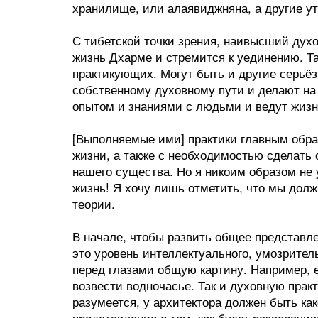
хранилище, или алаявиджняна, а другие у
С тибетской точки зрения, наивысший духо
жизнь Дхарме и стремится к уединению. Та
практикующих. Могут быть и другие серьё
собственному духовному пути и делают на 
опытом и знаниями с людьми и ведут жизн
[Выполняемые ими] практики главным обр
жизни, а также с необходимостью сделат
нашего существа. Но я никоим образом не 
жизнь! Я хочу лишь отметить, что мы долж
теории.
В начале, чтобы развить общее представлен
это уровень интеллектуального, умозрител
перед глазами общую картину. Например, 
возвести водночасье. Так и духовную прак
разумеется, у архитектора должен быть ка
представление о том, как будет разворачи