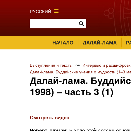
РУССКИЙ
НАЧАЛО
ДАЛАЙ-ЛАМА
Р
↝
Выступления и тексты
Интервью и расшифровк
Далай-лама. Буддийские учения о мудрости (1‒3 м
Далай-лама. Буддийс
1998) ‒ часть 3 (1)
Смотреть видео
В ходе этой сессии основн
Роберт Турман: