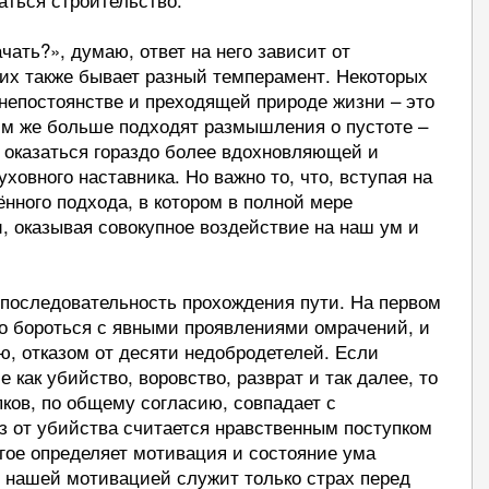
ачать?», думаю, ответ на него зависит от
их также бывает разный темперамент. Некоторых
непостоянстве и преходящей природе жизни – это
им же больше подходят размышления о пустоте –
т оказаться гораздо более вдохновляющей и
ховного наставника. Но важно то, что, вступая на
нного подхода, в котором в полной мере
, оказывая совокупное воздействие на наш ум и
последовательность прохождения пути. На первом
о бороться с явными проявлениями омрачений, и
ю, отказом от десяти недобродетелей. Если
 как убийство, воровство, разврат и так далее, то
пков, по общему согласию, совпадает с
з от убийства считается нравственным поступком
огое определяет мотивация и состояние ума
и нашей мотивацией служит только страх перед