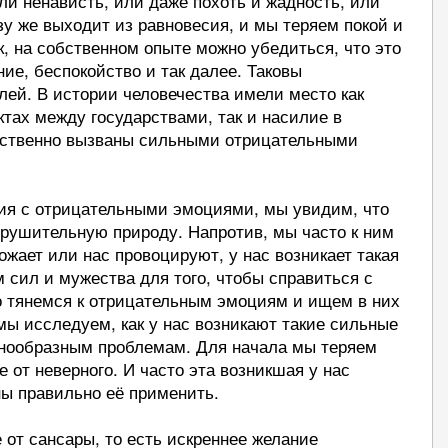
ли ненависть, или даже похоть и жадность, или
у же выходит из равновесия, и мы теряем покой и
, на собственном опыте можно убедиться, что это
ие, беспокойство и так далее. Таковы
ей. В истории человечества имели место как
тах между государствами, так и насилие в
едственно вызваны сильными отрицательными
ия с отрицательными эмоциями, мы увидим, что
зрушительную природу. Напротив, мы часто к ним
ожает или нас провоцируют, у нас возникает такая
м сил и мужества для того, чтобы справиться с
о тянемся к отрицательным эмоциям и ищем в них
мы исследуем, как у нас возникают такие сильные
азнообразным проблемам. Для начала мы теряем
 от неверного. И часто эта возникшая у нас
ны правильно её применить.
 от сансары, то есть искреннее желание