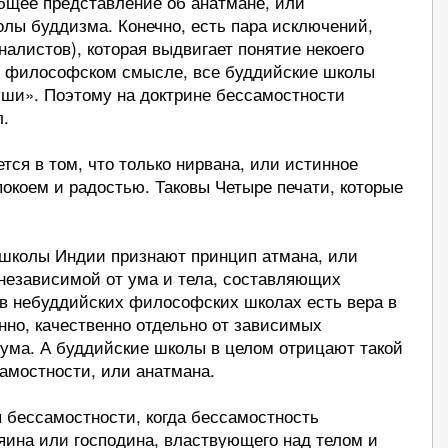
общее представление об анатмане, или
олы буддизма. Конечно, есть пара исключений,
налистов), которая выдвигает понятие некоего
 в философском смысле, все буддийские школы
ши». Поэтому на доктрине бессамостности
л.
тся в том, что только нирвана, или истинное
окоем и радостью. Таковы Четыре печати, которые
.
 школы Индии признают принцип атмана, или
 независимой от ума и тела, составляющих
 в небуддийских философских школах есть вера в
нно, качественно отдельно от зависимых
 ума. А буддийские школы в целом отрицают такой
самостности, или анатмана.
 бессамостности, когда бессамостность
зяина или господина, властвующего над телом и