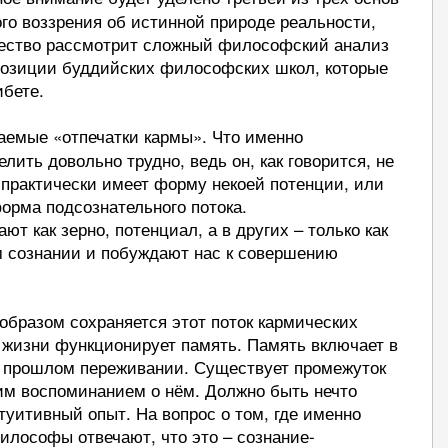
го воззрения об истинной природе реальности,
шество рассмотрит сложный философский анализ
позиции буддийских философских школ, которые
ибете.
аемые «отпечатки кармы». Что именно
лить довольно трудно, ведь он, как говорится, не
н практически имеет форму некоей потенции, или
форма подсознательного потока.
т как зерно, потенциал, а в других – только как
м сознании и побуждают нас к совершению
 образом сохраняется этот поток кармических
ей жизни функционирует память. Память включает в
в прошлом переживании. Существует промежуток
м воспоминанием о нём. Должно быть нечто
туитивный опыт. На вопрос о том, где именно
илософы отвечают, что это – сознание-