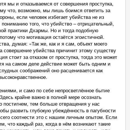
отя мы и отказываемся от совершения проступка,
ому что, возможно, мы лишь боимся ответить за
ороны, если человек избегает убийства не из
я пониманию того, что убийство – отрицательный,
мой практики Дхармы. Но и тогда подобную
 потому что мотивация остаётся эгоистичной.
ва, думая: «Так же, как и я сам, объект моего
 а совершение убийства причинит этому существу
я стоит за отказом от проступка, тогда это может
отя на самом деле действие может быть одним и
спудных соображений оно расценивается как
 высоконравственное.
ниями, и само по себе непросветлённое бытие
Здесь крайне важно в полной мере осознать
о постигнем, тем больше отвращения у нас
обы развить глубокую убеждённость в пагубности
сего соотнести это с нашим личным опытом. Если
м, что каждый раз, когда в нём возникают такие