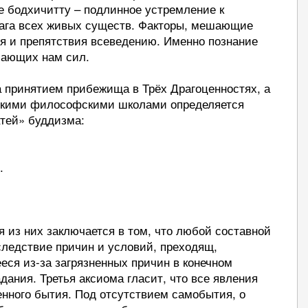
же бодхичитту – подлинное устремление к
лага всех живых существ. Факторы, мешающие
я и препятствия всеведению. Именно познание
шающих нам сил.
а принятием прибежища в Трёх Драгоценностях, а
скими философскими школами определяется
тей» буддизма:
.
 из них заключается в том, что любой составной
ледствие причин и условий, преходящ,
ееся из-за загрязненных причин в конечном
дания. Третья аксиома гласит, что все явления
нного бытия. Под отсутствием самобытия, о