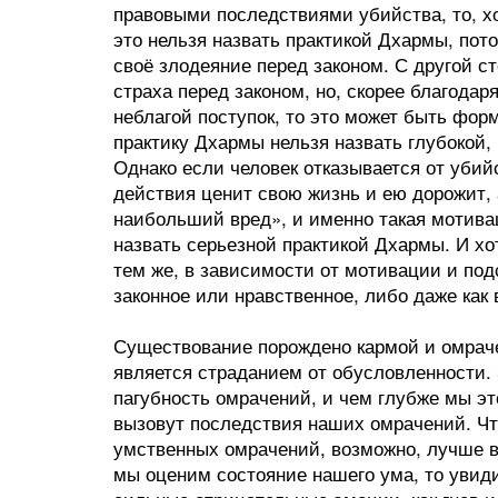
правовыми последствиями убийства, то, х
это нельзя назвать практикой Дхармы, пот
своё злодеяние перед законом. С другой ст
страха перед законом, но, скорее благодар
неблагой поступок, то это может быть фор
практику Дхармы нельзя назвать глубокой,
Однако если человек отказывается от убийст
действия ценит свою жизнь и ею дорожит,
наибольший вред», и именно такая мотиваци
назвать серьезной практикой Дхармы. И х
тем же, в зависимости от мотивации и под
законное или нравственное, либо даже как
Существование порождено кармой и омраче
является страданием от обусловленности. 
пагубность омрачений, и чем глубже мы эт
вызовут последствия наших омрачений. Чт
умственных омрачений, возможно, лучше в
мы оценим состояние нашего ума, то увиди