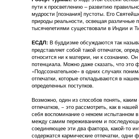
пути к просветлению – развитию правильно
мудрости [познания] пустоты. Его Святей
природы реальности, освещая различные 
тысячелетиями существовали в Индии и Т
В буддизме обсуждаются так назыв
ЕСДЛ:
представляет собой такой отпечаток, опреде
относится ни к материи, ни к сознанию. О
потенциала. Можно даже сказать, что это 
«Подсознательное» в одних случаях понимаю
отпечатки, которые откладываются в наше
определенных поступков.
Возможно, один из способов понять, каким
отпечатков, − это рассмотреть, как в наш
себя воспоминание о некоем испытанном 
между самим переживанием и последующи
соединяющее эти два фактора, какой-то ин
содержатся кармические отпечатки, одни ф