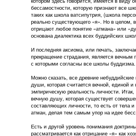
котором здесь говорится, имеется в виду 
бессамостности, которую признают все шк
таких как школа ватсипутрия, (школа персо
реально существующего «я». Но в целом,
отрицают любое понятие «атмана» или «ду
основана диалектика всех буддийских шко
И последняя аксиома, или печать, заключае
прекращение страдания, является вечным п
с которыми согласны все школы буддизма
Можно сказать, все древние небуддийские
души, которая считается вечной, единой и
эмпирическую реальность личности. Итак,
вечную душу, которая существует соверше
составляющих личности, то есть от тела и
атман, делая тем самым упор на идее бес
Есть и другой уровень понимания доктрины
рассматривается как отрицание «я» как хо