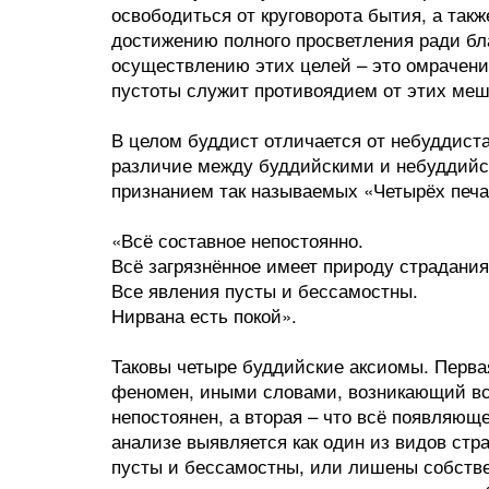
освободиться от круговорота бытия, а так
достижению полного просветления ради б
осуществлению этих целей – это омрачени
пустоты служит противоядием от этих ме
В целом буддист отличается от небуддист
различие между буддийскими и небуддий
признанием так называемых «Четырёх печа
«Всё составное непостоянно.
Всё загрязнённое имеет природу страдания
Все явления пусты и бессамостны.
Нирвана есть покой».
Таковы четыре буддийские аксиомы. Первая
феномен, иными словами, возникающий вс
непостоянен, а вторая – что всё появляющ
анализе выявляется как один из видов стра
пусты и бессамостны, или лишены собстве